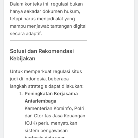
Dalam konteks ini, regulasi bukan
hanya sekadar dokumen hukum,
tetapi harus menjadi alat yang
mampu menjawab tantangan digital
secara adaptif.
Solusi dan Rekomendasi
Kebijakan
Untuk memperkuat regulasi situs
judi di Indonesia, beberapa
langkah strategis dapat dilakukan:
Peningkatan Kerjasama
Antarlembaga
Kementerian Kominfo, Polri,
dan Otoritas Jasa Keuangan
(OJK) perlu menyatukan
sistem pengawasan
berbasis data agar