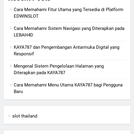
Cara Memahami Fitur Utama yang Tersedia di Platform
EDWINSLOT
Cara Memahami Sistem Navigasi yang Diterapkan pada
LEBAH4D
KAYA787 dan Pengembangan Antarmuka Digital yang
Responsif
Mengenal Sistem Pengelolaan Halaman yang
Diterapkan pada KAYA787
Cara Memahami Menu Utama KAYA787 bagi Pengguna
Baru
slot thailand