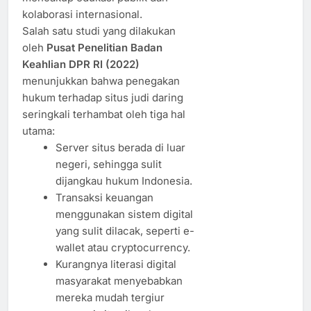
kolaborasi internasional.
Salah satu studi yang dilakukan
oleh
Pusat Penelitian Badan
Keahlian DPR RI (2022)
menunjukkan bahwa penegakan
hukum terhadap situs judi daring
seringkali terhambat oleh tiga hal
utama:
Server situs berada di luar
negeri, sehingga sulit
dijangkau hukum Indonesia.
Transaksi keuangan
menggunakan sistem digital
yang sulit dilacak, seperti e-
wallet atau cryptocurrency.
Kurangnya literasi digital
masyarakat menyebabkan
mereka mudah tergiur