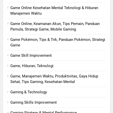
Game Online Kesehatan Mental Teknologi & Hiburan
Manajemen Waktu
Game Online, Keamanan Akun, Tips Pemain, Panduan
Pemula, Strategi Game, Mobile Gaming
Game Pokémon, Tips & Trik, Panduan Pokémon, Strategi
Game
Game Skill Improvement
Game, Hiburan, Teknologi
Game, Manajemen Waktu, Produktivitas, Gaya Hidup
Sehat, Tips Gaming, Kesehatan Mental
Gaming & Technology
Gaming Skills Improvement
Gaming Strategy & Mental Performance