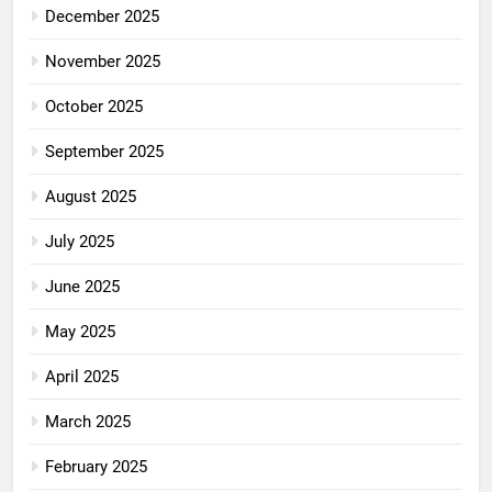
December 2025
November 2025
October 2025
September 2025
August 2025
July 2025
June 2025
May 2025
April 2025
March 2025
February 2025