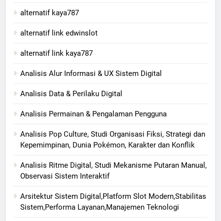
alternatif kaya787
alternatif link edwinslot
alternatif link kaya787
Analisis Alur Informasi & UX Sistem Digital
Analisis Data & Perilaku Digital
Analisis Permainan & Pengalaman Pengguna
Analisis Pop Culture, Studi Organisasi Fiksi, Strategi dan
Kepemimpinan, Dunia Pokémon, Karakter dan Konflik
Analisis Ritme Digital, Studi Mekanisme Putaran Manual,
Observasi Sistem Interaktif
Arsitektur Sistem Digital,Platform Slot Modern,Stabilitas
Sistem,Performa Layanan,Manajemen Teknologi