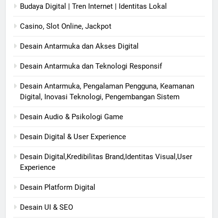
Budaya Digital | Tren Internet | Identitas Lokal
Casino, Slot Online, Jackpot
Desain Antarmuka dan Akses Digital
Desain Antarmuka dan Teknologi Responsif
Desain Antarmuka, Pengalaman Pengguna, Keamanan
Digital, Inovasi Teknologi, Pengembangan Sistem
Desain Audio & Psikologi Game
Desain Digital & User Experience
Desain Digital,Kredibilitas Brand,Identitas Visual,User
Experience
Desain Platform Digital
Desain UI & SEO