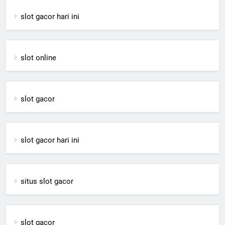
slot gacor hari ini
slot online
slot gacor
slot gacor hari ini
situs slot gacor
slot gacor