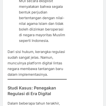
MUI secara eksplisit
menyatakan bahwa segala
bentuk perjudian
bertentangan dengan nilai-
nilai agama Islam dan tidak
boleh diizinkan beroperasi
di negara mayoritas Muslim
seperti Indonesia.
Dari sisi hukum, kerangka regulasi
sudah sangat jelas. Namun,
munculnya platform digital lintas
negara membawa tantangan baru
dalam implementasinya.
Studi Kasus: Penegakan
Regulasi di Era Digital
Dalam beberapa tahun terakhir,