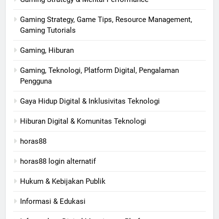
Gaming Strategy, Game Tips, Resource Management,
Gaming Tutorials
Gaming, Hiburan
Gaming, Teknologi, Platform Digital, Pengalaman
Pengguna
Gaya Hidup Digital & Inklusivitas Teknologi
Hiburan Digital & Komunitas Teknologi
horas88
horas88 login alternatif
Hukum & Kebijakan Publik
Informasi & Edukasi