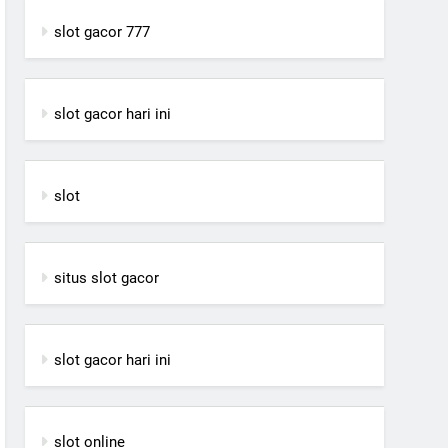
slot gacor 777
slot gacor hari ini
slot
situs slot gacor
slot gacor hari ini
slot online