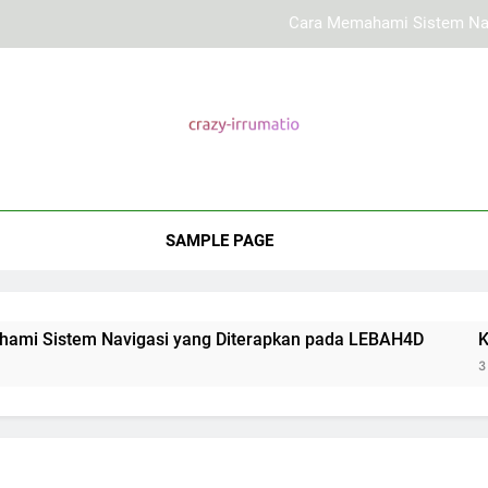
Cara Memahami Sistem Nav
KAYA787 dan Pengembang
Mengenal Sistem Pengelolaan H
Cara Memahami Fitur Utama 
zy Irrumatio
uran Dewasa Dengan Konten Yang Variatif. Hanya Untuk Pengg
Cara Memahami Sistem Nav
SAMPLE PAGE
KAYA787 dan Pengembang
Mengenal Sistem Pengelolaan H
 Navigasi yang Diterapkan pada LEBAH4D
KAYA787 dan
3 Weeks Ago