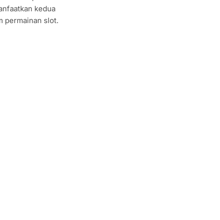
anfaatkan kedua
 permainan slot.