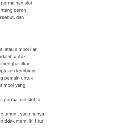
 permainan slot
entang peran
rsebut, dan
i atau simbol liar
 adalah untuk
k menghasilkan
ptakan kombinasi
ng pemain untuk
simbol yang
m permainan slot, di
ling umum, yang hanya
 tidak memiliki fitur