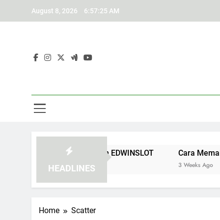
Skip
August 8, 2026
6:57:26 AM
to
content
Cra
Situs Hib
ersedia di Platform EDWINSLOT
Cara Memahami Sistem
3 Weeks Ago
HEADLINES
Home
Scatter