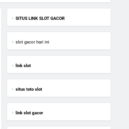
SITUS LINK SLOT GACOR
slot gacor hari ini
link slot
situs toto slot
link slot gacor