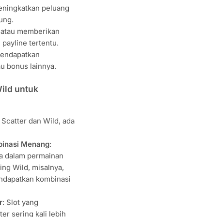
ningkatkan peluang
ung.
 atau memberikan
payline tertentu.
mendapatkan
u bonus lainnya.
ild untuk
Scatter dan Wild, ada
binasi Menang
:
a dalam permainan
ing Wild, misalnya,
ndapatkan kombinasi
r
: Slot yang
r sering kali lebih