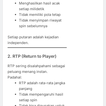
Menghasilkan hasil acak
setiap milidetik
Tidak memiliki pola tetap
Tidak menyimpan riwayat
spin sebelumnya
Setiap putaran adalah kejadian
independen.
2. RTP (Return to Player)
RTP sering disalahpahami sebagai
peluang menang instan.
Padahal:
RTP adalah rata-rata jangka
panjang
Tidak mempengaruhi hasil
setiap spin
Tidak bisa digunakan untuk