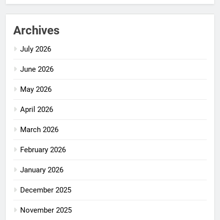
Archives
July 2026
June 2026
May 2026
April 2026
March 2026
February 2026
January 2026
December 2025
November 2025