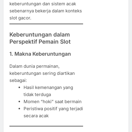
keberuntungan dan sistem acak
sebenarnya bekerja dalam konteks
slot gacor.
Keberuntungan dalam
Perspektif Pemain Slot
1. Makna Keberuntungan
Dalam dunia permainan,
keberuntungan sering diartikan
sebagai:
Hasil kemenangan yang
tidak terduga
Momen “hoki” saat bermain
Peristiwa positif yang terjadi
secara acak