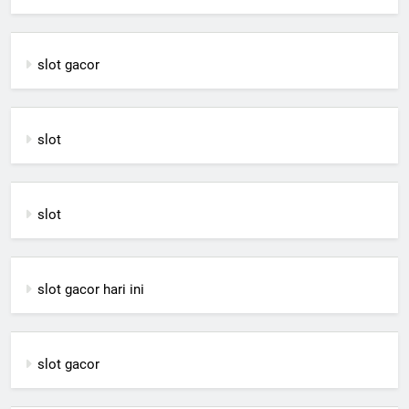
slot gacor
slot
slot
slot gacor hari ini
slot gacor