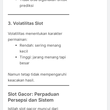
prediksi
3. Volatilitas Slot
Volatilitas menentukan karakter
permainan:
Rendah: sering menang
kecil
Tinggi: jarang menang tapi
besar
Namun tetap tidak mempengaruhi
keacakan hasil.
Slot Gacor: Perpaduan
Persepsi dan Sistem
Istilah slot gacor muncul dari