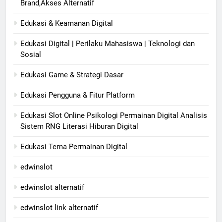
Brand,Akses Alternatif
Edukasi & Keamanan Digital
Edukasi Digital | Perilaku Mahasiswa | Teknologi dan
Sosial
Edukasi Game & Strategi Dasar
Edukasi Pengguna & Fitur Platform
Edukasi Slot Online Psikologi Permainan Digital Analisis
Sistem RNG Literasi Hiburan Digital
Edukasi Tema Permainan Digital
edwinslot
edwinslot alternatif
edwinslot link alternatif