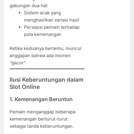
gabungan dua hal:
Sistem acak yang
menghasilkan variasi hasil
Persepsi pemain terhadap
pola kemenangan
Ketika keduanya bertemu, muncul
anggapan bahwa ada momen
“gacor”.
Ilusi Keberuntungan dalam
Slot Online
1. Kemenangan Beruntun
Pemain menganggap beberapa
kemenangan berturut-turut
sebagai tanda keberuntungan.