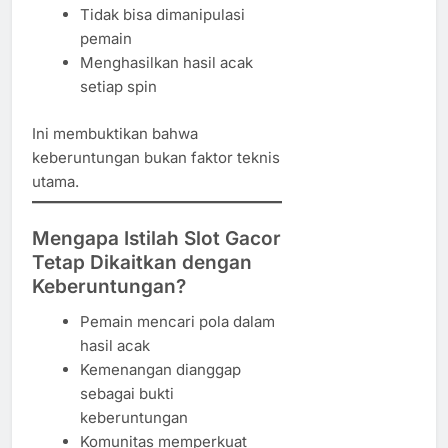
Tidak bisa dimanipulasi
pemain
Menghasilkan hasil acak
setiap spin
Ini membuktikan bahwa
keberuntungan bukan faktor teknis
utama.
Mengapa Istilah Slot Gacor
Tetap Dikaitkan dengan
Keberuntungan?
Pemain mencari pola dalam
hasil acak
Kemenangan dianggap
sebagai bukti
keberuntungan
Komunitas memperkuat