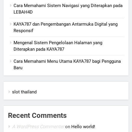
Cara Memahami Sistem Navigasi yang Diterapkan pada
LEBAH4D
KAYA787 dan Pengembangan Antarmuka Digital yang
Responsif
Mengenal Sistem Pengelolaan Halaman yang
Diterapkan pada KAYA787
Cara Memahami Menu Utama KAYA787 bagi Pengguna
Baru
slot thailand
Recent Comments
A WordPress Commenter
on
Hello world!