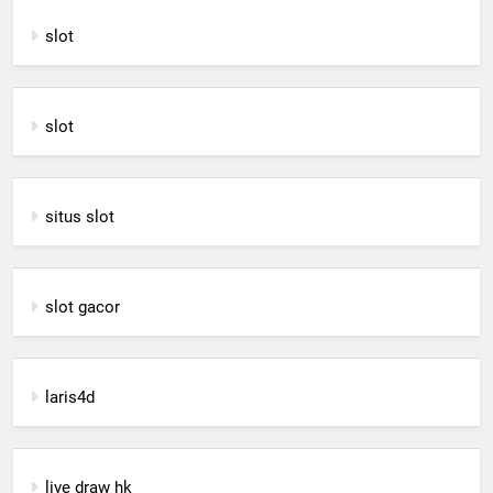
slot
slot
situs slot
slot gacor
laris4d
live draw hk