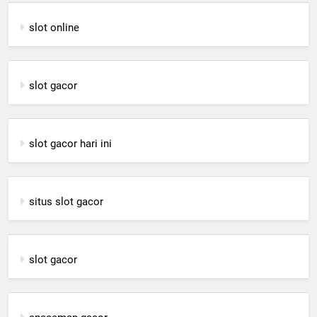
slot online
slot gacor
slot gacor hari ini
situs slot gacor
slot gacor