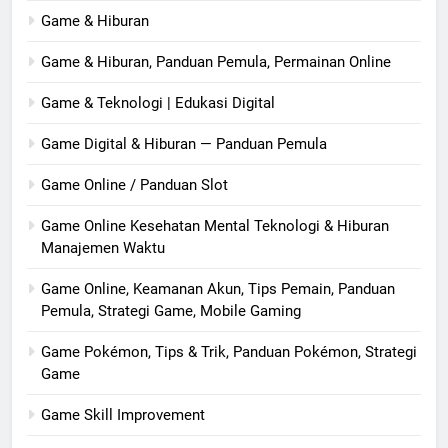
Game & Hiburan
Game & Hiburan, Panduan Pemula, Permainan Online
Game & Teknologi | Edukasi Digital
Game Digital & Hiburan — Panduan Pemula
Game Online / Panduan Slot
Game Online Kesehatan Mental Teknologi & Hiburan
Manajemen Waktu
Game Online, Keamanan Akun, Tips Pemain, Panduan
Pemula, Strategi Game, Mobile Gaming
Game Pokémon, Tips & Trik, Panduan Pokémon, Strategi
Game
Game Skill Improvement