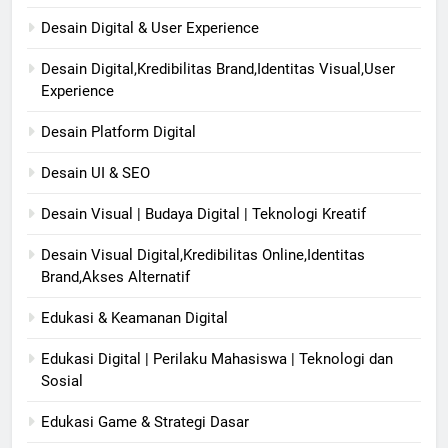
Desain Digital & User Experience
Desain Digital,Kredibilitas Brand,Identitas Visual,User
Experience
Desain Platform Digital
Desain UI & SEO
Desain Visual | Budaya Digital | Teknologi Kreatif
Desain Visual Digital,Kredibilitas Online,Identitas
Brand,Akses Alternatif
Edukasi & Keamanan Digital
Edukasi Digital | Perilaku Mahasiswa | Teknologi dan
Sosial
Edukasi Game & Strategi Dasar