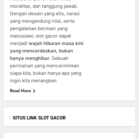
moralitas, dan tanggung jawab.
Dengan desain yang etis, narasi
yang mengandung nilai, serta
pengalaman bermain yang
manusiawi, slot gacor dapat
menjadi
wajah hiburan masa kini
yang mencerdaskan, bukan
hanya menghibur
. Sebuah
permainan yang mencerminkan
siapa kita, bukan hanya apa yang
ingin kita menangkan.
Read More
SITUS LINK SLOT GACOR