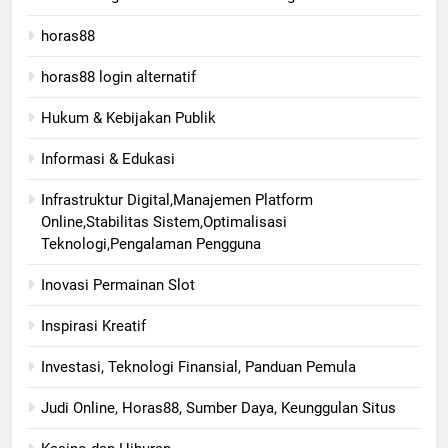
horas88
horas88 login alternatif
Hukum & Kebijakan Publik
Informasi & Edukasi
Infrastruktur Digital,Manajemen Platform
Online,Stabilitas Sistem,Optimalisasi
Teknologi,Pengalaman Pengguna
Inovasi Permainan Slot
Inspirasi Kreatif
Investasi, Teknologi Finansial, Panduan Pemula
Judi Online, Horas88, Sumber Daya, Keunggulan Situs