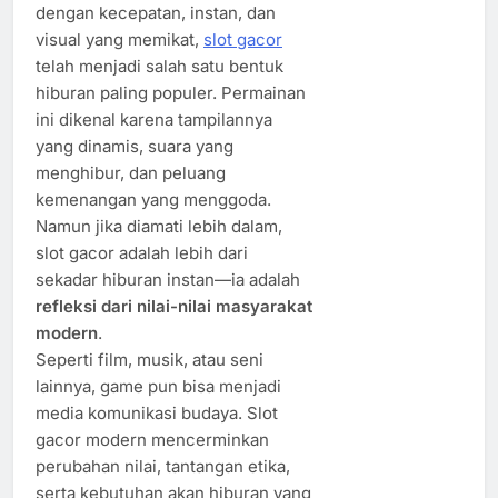
dengan kecepatan, instan, dan
visual yang memikat,
slot gacor
telah menjadi salah satu bentuk
hiburan paling populer. Permainan
ini dikenal karena tampilannya
yang dinamis, suara yang
menghibur, dan peluang
kemenangan yang menggoda.
Namun jika diamati lebih dalam,
slot gacor adalah lebih dari
sekadar hiburan instan—ia adalah
refleksi dari nilai-nilai masyarakat
modern
.
Seperti film, musik, atau seni
lainnya, game pun bisa menjadi
media komunikasi budaya. Slot
gacor modern mencerminkan
perubahan nilai, tantangan etika,
serta kebutuhan akan hiburan yang