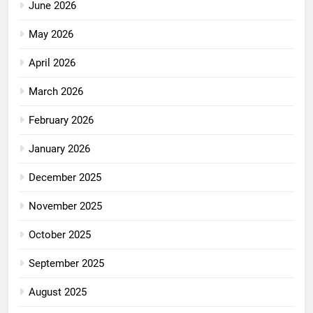
June 2026
May 2026
April 2026
March 2026
February 2026
January 2026
December 2025
November 2025
October 2025
September 2025
August 2025