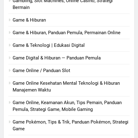
Gambling, Slot Machines, Online Casino, Strategi
Bermain
Game & Hiburan
Game & Hiburan, Panduan Pemula, Permainan Online
Game & Teknologi | Edukasi Digital
Game Digital & Hiburan — Panduan Pemula
Game Online / Panduan Slot
Game Online Kesehatan Mental Teknologi & Hiburan
Manajemen Waktu
Game Online, Keamanan Akun, Tips Pemain, Panduan
Pemula, Strategi Game, Mobile Gaming
Game Pokémon, Tips & Trik, Panduan Pokémon, Strategi
Game