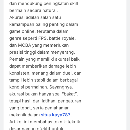
dan mendukung peningkatan skill
bermain secara natural.
Akurasi adalah salah satu
kemampuan paling penting dalam
game online, terutama dalam
genre seperti FPS, battle royale,
dan MOBA yang memerlukan
presisi tinggi dalam menyerang.
Pemain yang memiliki akurasi baik
dapat memberikan damage lebih
konsisten, menang dalam duel, dan
tampil lebih stabil dalam berbagai
kondisi permainan. Sayangnya,
akurasi bukan hanya soal “bakat”,
tetapi hasil dari latihan, pengaturan
yang tepat, serta pemahaman
mekanik dalam
situs kaya787
.
Artikel ini membahas teknik-teknik
dasar namun efektif untuk