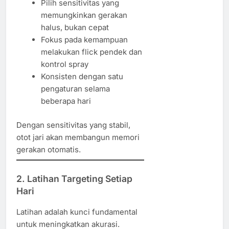
Pilih sensitivitas yang
memungkinkan gerakan
halus, bukan cepat
Fokus pada kemampuan
melakukan flick pendek dan
kontrol spray
Konsisten dengan satu
pengaturan selama
beberapa hari
Dengan sensitivitas yang stabil,
otot jari akan membangun memori
gerakan otomatis.
2. Latihan Targeting Setiap
Hari
Latihan adalah kunci fundamental
untuk meningkatkan akurasi.