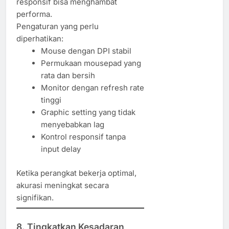
responsif bisa menghambat
performa.
Pengaturan yang perlu
diperhatikan:
Mouse dengan DPI stabil
Permukaan mousepad yang
rata dan bersih
Monitor dengan refresh rate
tinggi
Graphic setting yang tidak
menyebabkan lag
Kontrol responsif tanpa
input delay
Ketika perangkat bekerja optimal,
akurasi meningkat secara
signifikan.
8. Tingkatkan Kesadaran