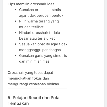
Tips memilih crosshair ideal:
Gunakan crosshair statis
agar tidak berubah bentuk
Pilih warna terang yang
mudah terlihat
Hindari crosshair terlalu
besar atau terlalu kecil
Sesuaikan opacity agar tidak
mengganggu pandangan
Gunakan garis yang simetris
dan minim animasi
Crosshair yang tepat dapat
meningkatkan fokus dan
mengurangi kesalahan bidikan.
5. Pelajari Recoil dan Pola
Tembakan