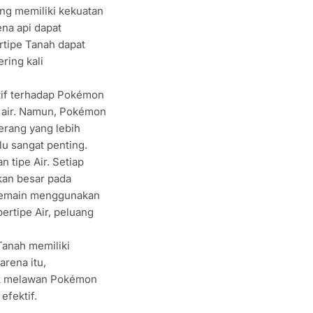
ng memiliki kekuatan
na api dapat
tipe Tanah dapat
ing kali
ktif terhadap Pokémon
n air. Namun, Pokémon
erang yang lebih
lu sangat penting.
n tipe Air. Setiap
kan besar pada
 pemain menggunakan
rtipe Air, peluang
Tanah memiliki
arena itu,
k melawan Pokémon
efektif.