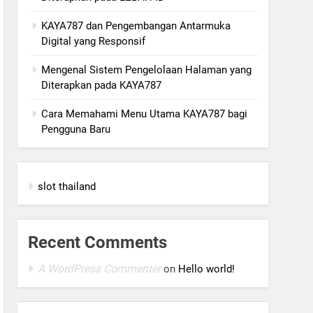
KAYA787 dan Pengembangan Antarmuka
Digital yang Responsif
Mengenal Sistem Pengelolaan Halaman yang
Diterapkan pada KAYA787
Cara Memahami Menu Utama KAYA787 bagi
Pengguna Baru
slot thailand
Recent Comments
A WordPress Commenter
on
Hello world!