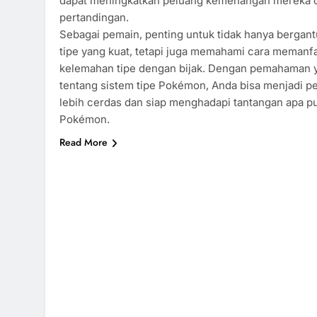
dapat meningkatkan peluang kemenangan mereka d
pertandingan.
Sebagai pemain, penting untuk tidak hanya bergan
tipe yang kuat, tetapi juga memahami cara memanf
kelemahan tipe dengan bijak. Dengan pemahaman
tentang sistem tipe Pokémon, Anda bisa menjadi p
lebih cerdas dan siap menghadapi tantangan apa p
Pokémon.
Read More