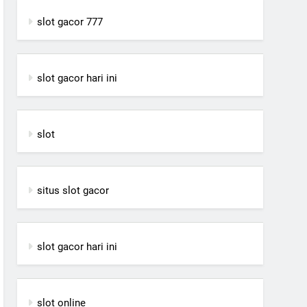
slot gacor 777
slot gacor hari ini
slot
situs slot gacor
slot gacor hari ini
slot online