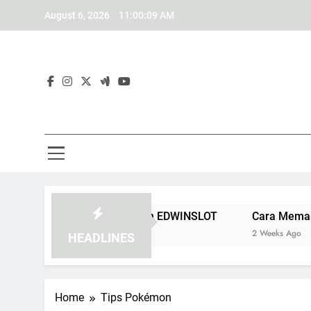
Skip
August 6, 2026
11:00:10 AM
to
content
Cra
Situs Hib
ersedia di Platform EDWINSLOT
Cara Memahami Sistem
2 Weeks Ago
HEADLINES
Home
Tips Pokémon