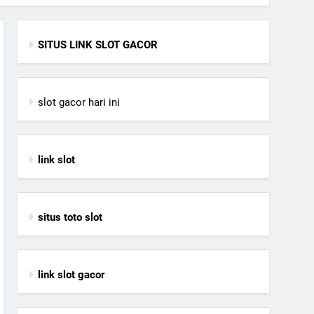
SITUS LINK SLOT GACOR
slot gacor hari ini
link slot
situs toto slot
link slot gacor