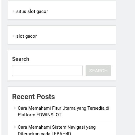
situs slot gacor
slot gacor
Search
SEARCH
Recent Posts
Cara Memahami Fitur Utama yang Tersedia di
Platform EDWINSLOT
Cara Memahami Sistem Navigasi yang
Diterapkan pada LEBAH4D