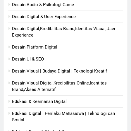
Desain Audio & Psikologi Game
Desain Digital & User Experience
Desain Digital,Kredibilitas Brand,Identitas Visual,User
Experience
Desain Platform Digital
Desain UI & SEO
Desain Visual | Budaya Digital | Teknologi Kreatif
Desain Visual Digital,Kredibilitas Online,Identitas
Brand,Akses Alternatif
Edukasi & Keamanan Digital
Edukasi Digital | Perilaku Mahasiswa | Teknologi dan
Sosial