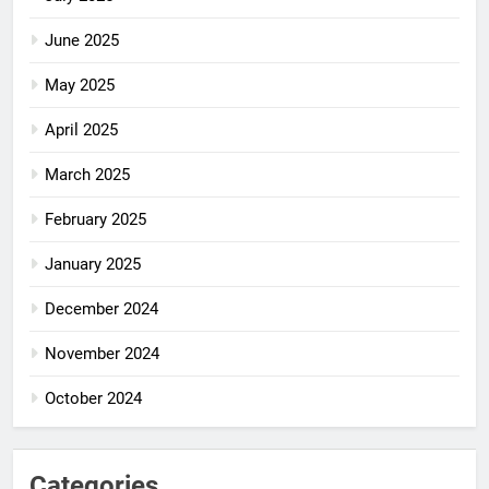
June 2025
May 2025
April 2025
March 2025
February 2025
January 2025
December 2024
November 2024
October 2024
Categories