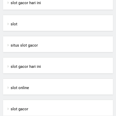
slot gacor hari ini
slot
situs slot gacor
slot gacor hari ini
slot online
slot gacor