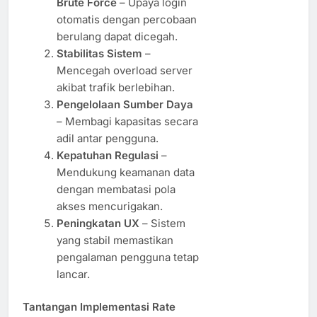
Brute Force
– Upaya login
otomatis dengan percobaan
berulang dapat dicegah.
Stabilitas Sistem
–
Mencegah overload server
akibat trafik berlebihan.
Pengelolaan Sumber Daya
– Membagi kapasitas secara
adil antar pengguna.
Kepatuhan Regulasi
–
Mendukung keamanan data
dengan membatasi pola
akses mencurigakan.
Peningkatan UX
– Sistem
yang stabil memastikan
pengalaman pengguna tetap
lancar.
Tantangan Implementasi Rate