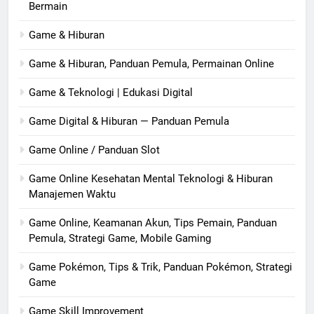
Bermain
Game & Hiburan
Game & Hiburan, Panduan Pemula, Permainan Online
Game & Teknologi | Edukasi Digital
Game Digital & Hiburan — Panduan Pemula
Game Online / Panduan Slot
Game Online Kesehatan Mental Teknologi & Hiburan
Manajemen Waktu
Game Online, Keamanan Akun, Tips Pemain, Panduan
Pemula, Strategi Game, Mobile Gaming
Game Pokémon, Tips & Trik, Panduan Pokémon, Strategi
Game
Game Skill Improvement