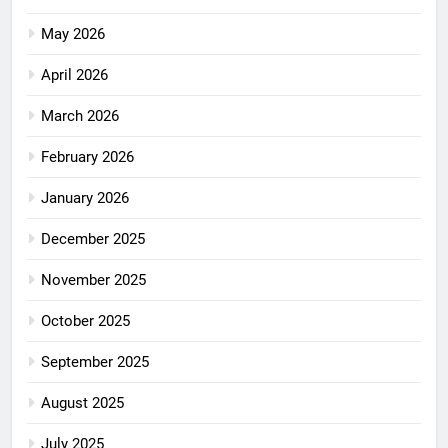
May 2026
April 2026
March 2026
February 2026
January 2026
December 2025
November 2025
October 2025
September 2025
August 2025
July 2025