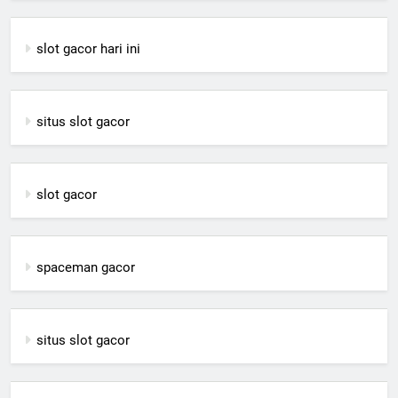
slot gacor hari ini
situs slot gacor
slot gacor
spaceman gacor
situs slot gacor