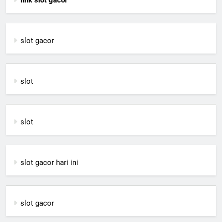
link slot gacor
slot gacor
slot
slot
slot gacor hari ini
slot gacor