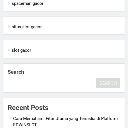
spaceman gacor
situs slot gacor
slot gacor
Search
SEARCH
Recent Posts
Cara Memahami Fitur Utama yang Tersedia di Platform
EDWINSLOT