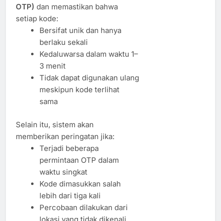
OTP)
dan memastikan bahwa
setiap kode:
Bersifat unik dan hanya
berlaku sekali
Kedaluwarsa dalam waktu 1–
3 menit
Tidak dapat digunakan ulang
meskipun kode terlihat
sama
Selain itu, sistem akan
memberikan peringatan jika:
Terjadi beberapa
permintaan OTP dalam
waktu singkat
Kode dimasukkan salah
lebih dari tiga kali
Percobaan dilakukan dari
lokasi yang tidak dikenali