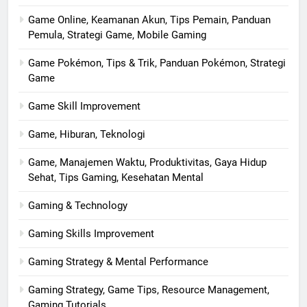
Game Online, Keamanan Akun, Tips Pemain, Panduan
Pemula, Strategi Game, Mobile Gaming
Game Pokémon, Tips & Trik, Panduan Pokémon, Strategi
Game
Game Skill Improvement
Game, Hiburan, Teknologi
Game, Manajemen Waktu, Produktivitas, Gaya Hidup
Sehat, Tips Gaming, Kesehatan Mental
Gaming & Technology
Gaming Skills Improvement
Gaming Strategy & Mental Performance
Gaming Strategy, Game Tips, Resource Management,
Gaming Tutorials