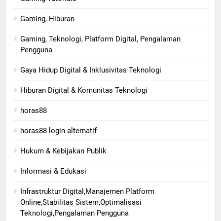
Gaming, Hiburan
Gaming, Teknologi, Platform Digital, Pengalaman
Pengguna
Gaya Hidup Digital & Inklusivitas Teknologi
Hiburan Digital & Komunitas Teknologi
horas88
horas88 login alternatif
Hukum & Kebijakan Publik
Informasi & Edukasi
Infrastruktur Digital,Manajemen Platform
Online,Stabilitas Sistem,Optimalisasi
Teknologi,Pengalaman Pengguna