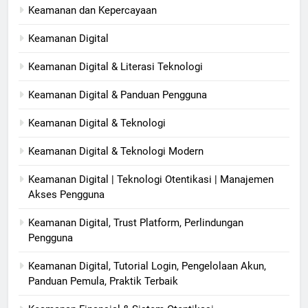
Keamanan dan Kepercayaan
Keamanan Digital
Keamanan Digital & Literasi Teknologi
Keamanan Digital & Panduan Pengguna
Keamanan Digital & Teknologi
Keamanan Digital & Teknologi Modern
Keamanan Digital | Teknologi Otentikasi | Manajemen
Akses Pengguna
Keamanan Digital, Trust Platform, Perlindungan
Pengguna
Keamanan Digital, Tutorial Login, Pengelolaan Akun,
Panduan Pemula, Praktik Terbaik