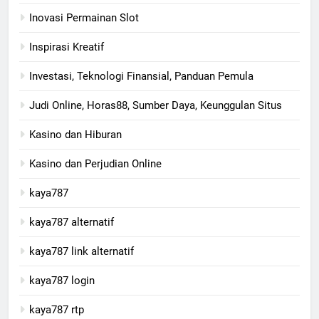
Inovasi Permainan Slot
Inspirasi Kreatif
Investasi, Teknologi Finansial, Panduan Pemula
Judi Online, Horas88, Sumber Daya, Keunggulan Situs
Kasino dan Hiburan
Kasino dan Perjudian Online
kaya787
kaya787 alternatif
kaya787 link alternatif
kaya787 login
kaya787 rtp