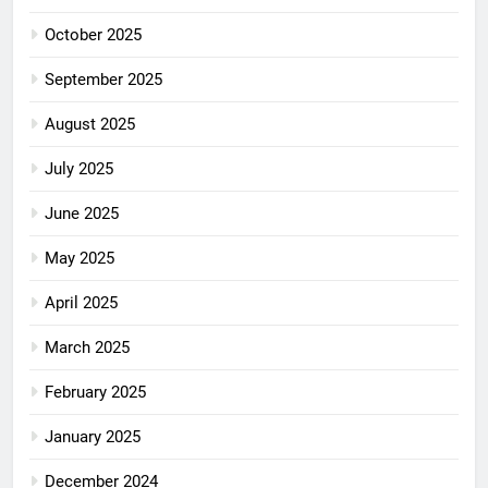
October 2025
September 2025
August 2025
July 2025
June 2025
May 2025
April 2025
March 2025
February 2025
January 2025
December 2024