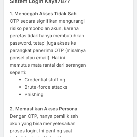
Sistem Login Kaya787?
1. Mencegah Akses Tidak Sah
OTP secara signifikan mengurangi
risiko pembobolan akun, karena
peretas tidak hanya membutuhkan
password, tetapi juga akses ke
perangkat penerima OTP (misalnya
ponsel atau email). Hal ini
memutus mata rantai dari serangan
seperti:
Credential stuffing
Brute-force attacks
Phishing
2. Memastikan Akses Personal
Dengan OTP, hanya pemilik sah
akun yang bisa menyelesaikan
proses login. Ini penting saat