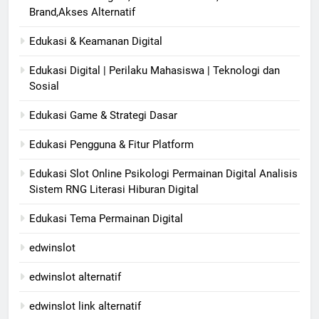
Brand,Akses Alternatif
Edukasi & Keamanan Digital
Edukasi Digital | Perilaku Mahasiswa | Teknologi dan
Sosial
Edukasi Game & Strategi Dasar
Edukasi Pengguna & Fitur Platform
Edukasi Slot Online Psikologi Permainan Digital Analisis
Sistem RNG Literasi Hiburan Digital
Edukasi Tema Permainan Digital
edwinslot
edwinslot alternatif
edwinslot link alternatif