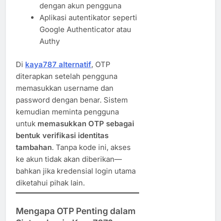
dengan akun pengguna
Aplikasi autentikator seperti
Google Authenticator atau
Authy
Di
kaya787 alternatif
, OTP
diterapkan setelah pengguna
memasukkan username dan
password dengan benar. Sistem
kemudian meminta pengguna
untuk
memasukkan OTP sebagai
bentuk verifikasi identitas
tambahan
. Tanpa kode ini, akses
ke akun tidak akan diberikan—
bahkan jika kredensial login utama
diketahui pihak lain.
Mengapa OTP Penting dalam