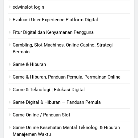
edwinslot login
Evaluasi User Experience Platform Digital
Fitur Digital dan Kenyamanan Pengguna
Gambling, Slot Machines, Online Casino, Strategi
Bermain
Game & Hiburan
Game & Hiburan, Panduan Pemula, Permainan Online
Game & Teknologi | Edukasi Digital
Game Digital & Hiburan — Panduan Pemula
Game Online / Panduan Slot
Game Online Kesehatan Mental Teknologi & Hiburan
Manajemen Waktu