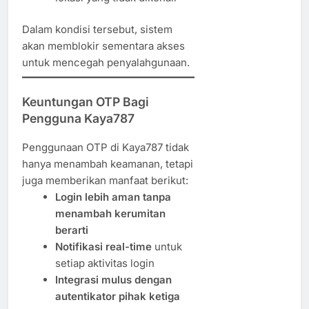
Dalam kondisi tersebut, sistem
akan memblokir sementara akses
untuk mencegah penyalahgunaan.
Keuntungan OTP Bagi
Pengguna Kaya787
Penggunaan OTP di Kaya787 tidak
hanya menambah keamanan, tetapi
juga memberikan manfaat berikut:
Login lebih aman tanpa
menambah kerumitan
berarti
Notifikasi real-time
untuk
setiap aktivitas login
Integrasi mulus dengan
autentikator pihak ketiga