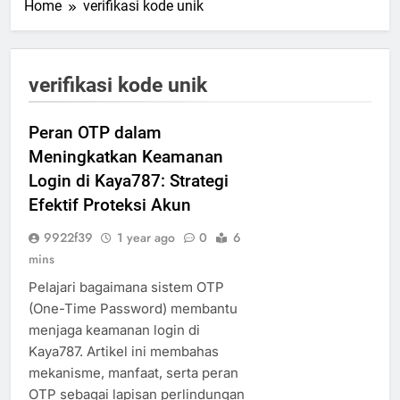
Home
verifikasi kode unik
verifikasi kode unik
Peran OTP dalam
Meningkatkan Keamanan
Login di Kaya787: Strategi
Efektif Proteksi Akun
9922f39
1 year ago
0
6
mins
Pelajari bagaimana sistem OTP
(One-Time Password) membantu
menjaga keamanan login di
Kaya787. Artikel ini membahas
mekanisme, manfaat, serta peran
OTP sebagai lapisan perlindungan