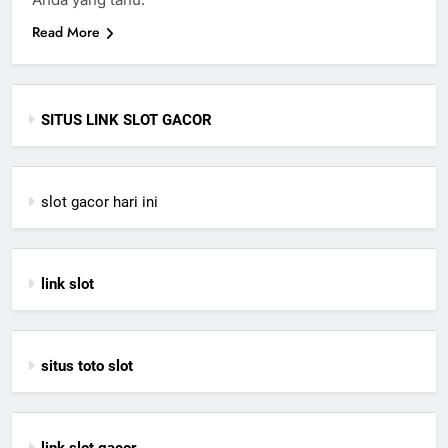
Read More
SITUS LINK SLOT GACOR
slot gacor hari ini
link slot
situs toto slot