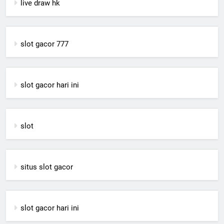
live draw hk
slot gacor 777
slot gacor hari ini
slot
situs slot gacor
slot gacor hari ini