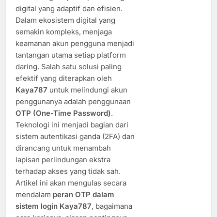
digital yang adaptif dan efisien.
Dalam ekosistem digital yang
semakin kompleks, menjaga
keamanan akun pengguna menjadi
tantangan utama setiap platform
daring. Salah satu solusi paling
efektif yang diterapkan oleh
Kaya787
untuk melindungi akun
penggunanya adalah penggunaan
OTP (One-Time Password)
.
Teknologi ini menjadi bagian dari
sistem autentikasi ganda (2FA) dan
dirancang untuk menambah
lapisan perlindungan ekstra
terhadap akses yang tidak sah.
Artikel ini akan mengulas secara
mendalam
peran OTP dalam
sistem login Kaya787
, bagaimana