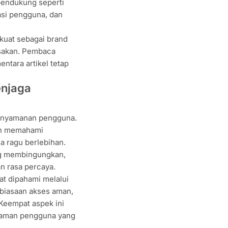
pendukung seperti
asi pengguna, dan
kuat sebagai brand
sakan. Pembaca
ntara artikel tetap
enjaga
kenyamanan pengguna.
ah memahami
sa ragu berlebihan.
ang membingungkan,
n rasa percaya.
t dipahami melalui
ebiasaan akses aman,
 Keempat aspek ini
laman pengguna yang