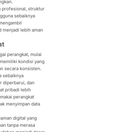
ngkan.
profesional, struktur
engguna sebaiknya
 mengambil
 menjadi lebih aman
at
ai perangkat, mulai
 memiliki kondisi yang
an secara konsisten.
a sebaiknya
 diperbarui, dan
t pribadi lebih
emakai perangkat
idak menyimpan data
laman digital yang
an tanpa merasa