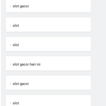
slot gacor
slot
slot
slot gacor hari ini
slot gacor
slot