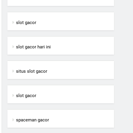
slot gacor
slot gacor hari ini
situs slot gacor
slot gacor
spaceman gacor