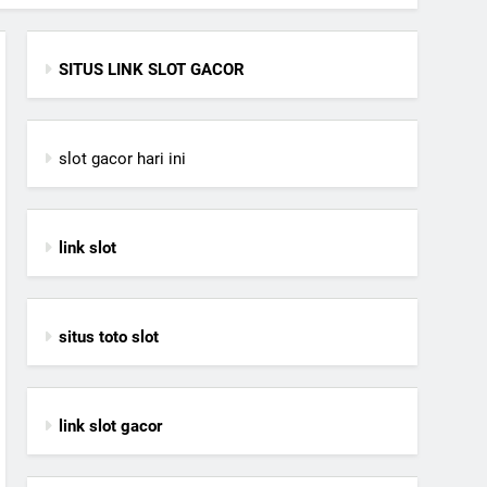
SITUS LINK SLOT GACOR
slot gacor hari ini
link slot
situs toto slot
link slot gacor