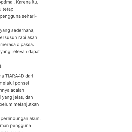
ptimal. Karena itu,
u tetap
pengguna sehari-
yang sederhana,
 tersusun rapi akan
merasa dipaksa.
 yang relevan dapat
a
a TIARA4D dari
melalui ponsel
nnya adalah
yang jelas, dan
ebelum melanjutkan
perlindungan akun,
alaman pengguna