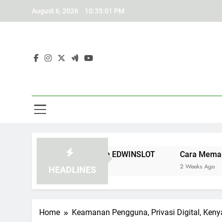
Skip
August 6, 2026
10:35:02 PM
to
content
Cra
Situs Hib
ersedia di Platform EDWINSLOT
Cara Memahami Sistem 
2 Weeks Ago
HEADLINES
Home
Keamanan Pengguna, Privasi Digital, Ke