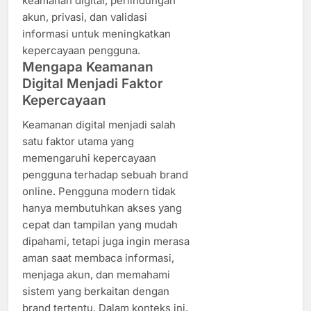
keamanan digital, perlindungan
akun, privasi, dan validasi
informasi untuk meningkatkan
kepercayaan pengguna.
Mengapa Keamanan
Digital Menjadi Faktor
Kepercayaan
Keamanan digital menjadi salah
satu faktor utama yang
memengaruhi kepercayaan
pengguna terhadap sebuah brand
online. Pengguna modern tidak
hanya membutuhkan akses yang
cepat dan tampilan yang mudah
dipahami, tetapi juga ingin merasa
aman saat membaca informasi,
menjaga akun, dan memahami
sistem yang berkaitan dengan
brand tertentu. Dalam konteks ini,