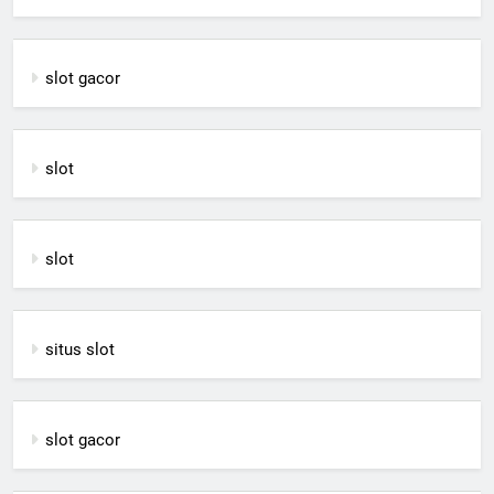
slot gacor
slot
slot
situs slot
slot gacor