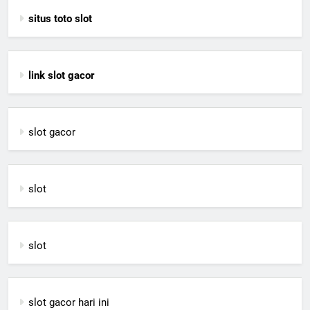
situs toto slot
link slot gacor
slot gacor
slot
slot
slot gacor hari ini