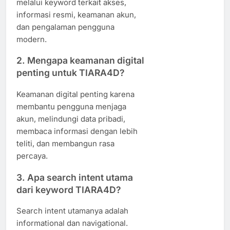
melalui keyword terkait akses,
informasi resmi, keamanan akun,
dan pengalaman pengguna
modern.
2. Mengapa keamanan digital
penting untuk TIARA4D?
Keamanan digital penting karena
membantu pengguna menjaga
akun, melindungi data pribadi,
membaca informasi dengan lebih
teliti, dan membangun rasa
percaya.
3. Apa search intent utama
dari keyword TIARA4D?
Search intent utamanya adalah
informational dan navigational.