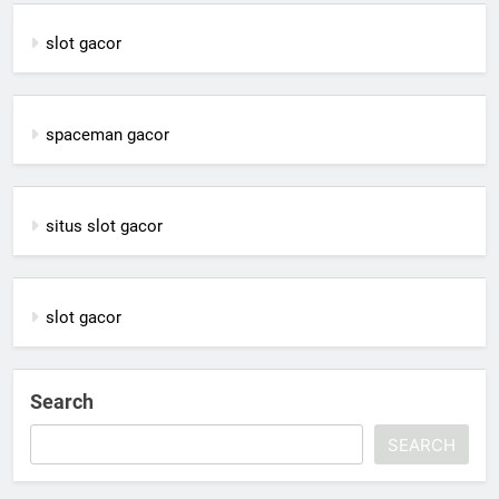
slot gacor
spaceman gacor
situs slot gacor
slot gacor
Search
SEARCH