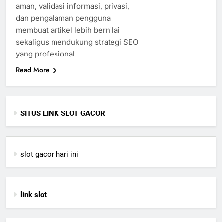
aman, validasi informasi, privasi,
dan pengalaman pengguna
membuat artikel lebih bernilai
sekaligus mendukung strategi SEO
yang profesional.
Read More
SITUS LINK SLOT GACOR
slot gacor hari ini
link slot