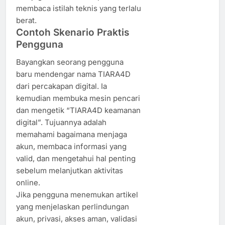
membaca istilah teknis yang terlalu
berat.
Contoh Skenario Praktis
Pengguna
Bayangkan seorang pengguna
baru mendengar nama TIARA4D
dari percakapan digital. Ia
kemudian membuka mesin pencari
dan mengetik “TIARA4D keamanan
digital”. Tujuannya adalah
memahami bagaimana menjaga
akun, membaca informasi yang
valid, dan mengetahui hal penting
sebelum melanjutkan aktivitas
online.
Jika pengguna menemukan artikel
yang menjelaskan perlindungan
akun, privasi, akses aman, validasi