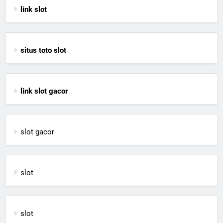
link slot
situs toto slot
link slot gacor
slot gacor
slot
slot