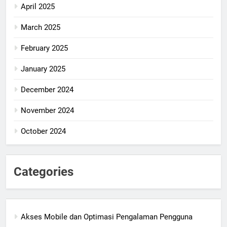
April 2025
March 2025
February 2025
January 2025
December 2024
November 2024
October 2024
Categories
Akses Mobile dan Optimasi Pengalaman Pengguna