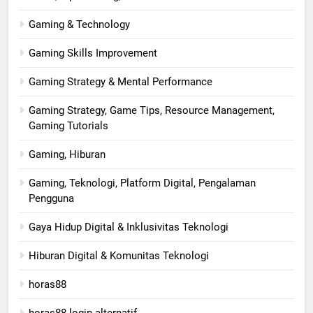
Gaming & Technology
Gaming Skills Improvement
Gaming Strategy & Mental Performance
Gaming Strategy, Game Tips, Resource Management,
Gaming Tutorials
Gaming, Hiburan
Gaming, Teknologi, Platform Digital, Pengalaman
Pengguna
Gaya Hidup Digital & Inklusivitas Teknologi
Hiburan Digital & Komunitas Teknologi
horas88
horas88 login alternatif