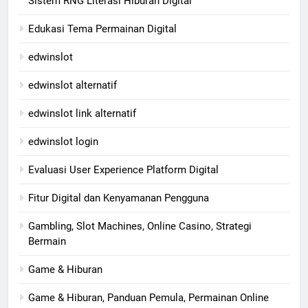
Sistem RNG Literasi Hiburan Digital
Edukasi Tema Permainan Digital
edwinslot
edwinslot alternatif
edwinslot link alternatif
edwinslot login
Evaluasi User Experience Platform Digital
Fitur Digital dan Kenyamanan Pengguna
Gambling, Slot Machines, Online Casino, Strategi
Bermain
Game & Hiburan
Game & Hiburan, Panduan Pemula, Permainan Online