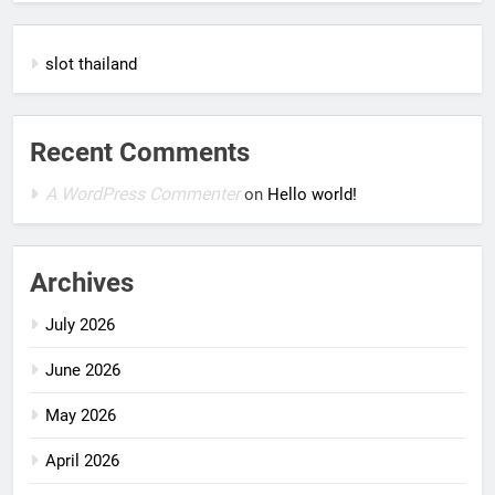
slot thailand
Recent Comments
A WordPress Commenter
on
Hello world!
Archives
July 2026
June 2026
May 2026
April 2026