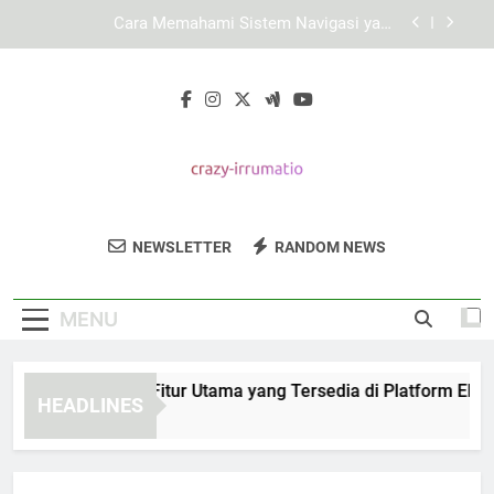
Skip
KAYA787 dan Pengembangan Antarmuka Digital
to
yang Responsif
content
Mengenal Sistem Pengelolaan Halaman yang
Diterapkan pada KAYA787
Cara Memahami Fitur Utama yang Tersedia di
Platform EDWINSLOT
Cara Memahami Sistem Navigasi yang
Diterapkan pada LEBAH4D
Crazy Irrumatio
KAYA787 dan Pengembangan Antarmuka Digital
Situs Hiburan Dewasa Dengan Konten
yang Responsif
NEWSLETTER
RANDOM NEWS
Yang Variatif. Hanya Untuk Pengguna
Mengenal Sistem Pengelolaan Halaman yang
Diterapkan pada KAYA787
Dewasa.
MENU
ra Memahami Fitur Utama yang Tersedia di Platform EDWIN
HEADLINES
Weeks Ago