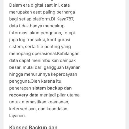
Dalam era digital saat ini, data
merupakan aset paling berharga
bagi setiap platform.Di Kaya787,
data tidak hanya mencakup
informasi akun pengguna, tetapi
juga log transaksi, konfigurasi
sistem, serta file penting yang
menopang operasional.Kehilangan
data dapat menimbulkan dampak
besar, mulai dari gangguan layanan
hingga menurunnya kepercayaan
pengguna.Oleh karena itu,
penerapan
sistem backup dan
recovery data
menjadi pilar utama
untuk memastikan keamanan,
ketersediaan, dan keandalan
layanan.
Konsep Backup dan