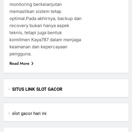
monitoring berkelanjutan
memastikan sistem tetap
optimal.Pada akhirnya, backup dan
recovery bukan hanya aspek
teknis, tetapi juga bentuk
komitmen Kaya787 dalam menjaga
keamanan dan kepercayaan
pengguna.
Read More
SITUS LINK SLOT GACOR
slot gacor hari ini