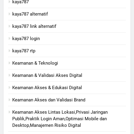
kaya787
kaya787 alternatif
kaya787 link alternatif
kaya787 login
kaya787 rtp
Keamanan & Teknologi
Keamanan & Validasi Akses Digital
Keamanan Akses & Edukasi Digital
Keamanan Akses dan Validasi Brand
Keamanan Akses Lintas Lokasi,Privasi Jaringan
Publik,Praktik Login Aman,Optimasi Mobile dan
Desktop,Manajemen Risiko Digital