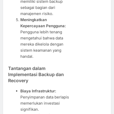
memiliki sistem backup
sebagai bagian dari
manajemen risiko.
Meningkatkan
Kepercayaan Pengguna:
Pengguna lebih tenang
mengetahui bahwa data
mereka dikelola dengan
sistem keamanan yang
handal.
Tantangan dalam
Implementasi Backup dan
Recovery
Biaya Infrastruktur:
Penyimpanan data berlapis
memerlukan investasi
signifikan.