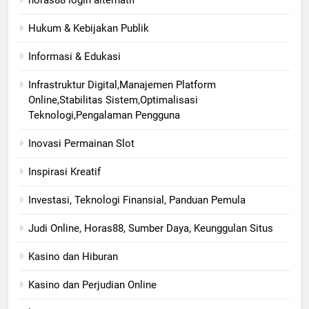
Hukum & Kebijakan Publik
Informasi & Edukasi
Infrastruktur Digital,Manajemen Platform
Online,Stabilitas Sistem,Optimalisasi
Teknologi,Pengalaman Pengguna
Inovasi Permainan Slot
Inspirasi Kreatif
Investasi, Teknologi Finansial, Panduan Pemula
Judi Online, Horas88, Sumber Daya, Keunggulan Situs
Kasino dan Hiburan
Kasino dan Perjudian Online