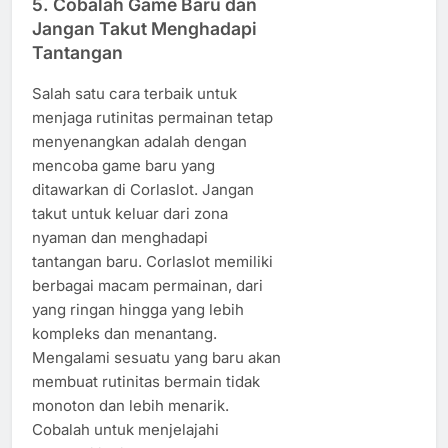
5.
Cobalah Game Baru dan
Jangan Takut Menghadapi
Tantangan
Salah satu cara terbaik untuk
menjaga rutinitas permainan tetap
menyenangkan adalah dengan
mencoba game baru yang
ditawarkan di Corlaslot. Jangan
takut untuk keluar dari zona
nyaman dan menghadapi
tantangan baru. Corlaslot memiliki
berbagai macam permainan, dari
yang ringan hingga yang lebih
kompleks dan menantang.
Mengalami sesuatu yang baru akan
membuat rutinitas bermain tidak
monoton dan lebih menarik.
Cobalah untuk menjelajahi