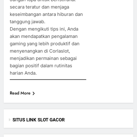
secara teratur dan menjaga
keseimbangan antara hiburan dan
tanggung jawab.
Dengan mengikuti tips ini, Anda
akan mendapatkan pengalaman
gaming yang lebih produktif dan
menyenangkan di Corlaslot,
menjadikan permainan sebagai
bagian positif dalam rutinitas
harian Anda.
Read More
SITUS LINK SLOT GACOR