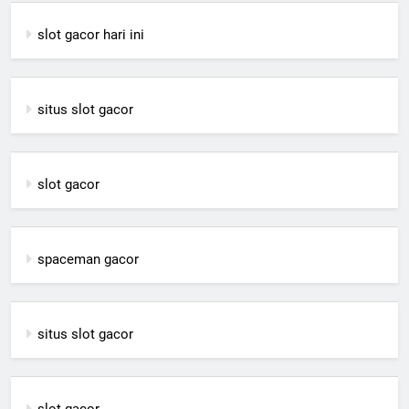
slot gacor hari ini
situs slot gacor
slot gacor
spaceman gacor
situs slot gacor