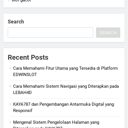
slot gacor
Search
SEARCH
Recent Posts
Cara Memahami Fitur Utama yang Tersedia di Platform
EDWINSLOT
Cara Memahami Sistem Navigasi yang Diterapkan pada
LEBAH4D
KAYA787 dan Pengembangan Antarmuka Digital yang
Responsif
Mengenal Sistem Pengelolaan Halaman yang