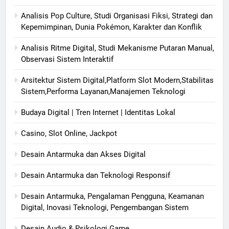
Analisis Pop Culture, Studi Organisasi Fiksi, Strategi dan
Kepemimpinan, Dunia Pokémon, Karakter dan Konflik
Analisis Ritme Digital, Studi Mekanisme Putaran Manual,
Observasi Sistem Interaktif
Arsitektur Sistem Digital,Platform Slot Modern,Stabilitas
Sistem,Performa Layanan,Manajemen Teknologi
Budaya Digital | Tren Internet | Identitas Lokal
Casino, Slot Online, Jackpot
Desain Antarmuka dan Akses Digital
Desain Antarmuka dan Teknologi Responsif
Desain Antarmuka, Pengalaman Pengguna, Keamanan
Digital, Inovasi Teknologi, Pengembangan Sistem
Desain Audio & Psikologi Game