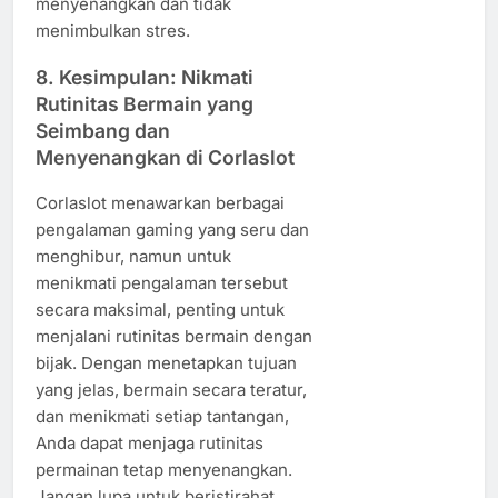
menyenangkan dan tidak
menimbulkan stres.
8.
Kesimpulan: Nikmati
Rutinitas Bermain yang
Seimbang dan
Menyenangkan di Corlaslot
Corlaslot menawarkan berbagai
pengalaman gaming yang seru dan
menghibur, namun untuk
menikmati pengalaman tersebut
secara maksimal, penting untuk
menjalani rutinitas bermain dengan
bijak. Dengan menetapkan tujuan
yang jelas, bermain secara teratur,
dan menikmati setiap tantangan,
Anda dapat menjaga rutinitas
permainan tetap menyenangkan.
Jangan lupa untuk beristirahat