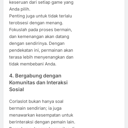
keseruan dari setiap game yang
Anda pilih.
Penting juga untuk tidak terlalu
terobsesi dengan menang.
Fokuslah pada proses bermain,
dan kemenangan akan datang
dengan sendirinya. Dengan
pendekatan ini, permainan akan
terasa lebih menyenangkan dan
tidak membebani Anda.
4.
Bergabung dengan
Komunitas dan Interaksi
Sosial
Corlaslot bukan hanya soal
bermain sendirian; ia juga
menawarkan kesempatan untuk
berinteraksi dengan pemain lain.