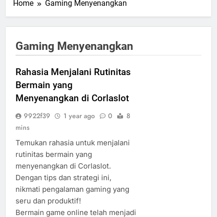
Home
Gaming Menyenangkan
Gaming Menyenangkan
Rahasia Menjalani Rutinitas
Bermain yang
Menyenangkan di Corlaslot
9922f39
1 year ago
0
8
mins
Temukan rahasia untuk menjalani
rutinitas bermain yang
menyenangkan di Corlaslot.
Dengan tips dan strategi ini,
nikmati pengalaman gaming yang
seru dan produktif!
Bermain game online telah menjadi