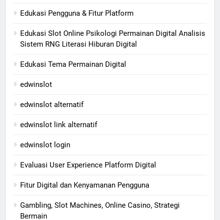
Edukasi Pengguna & Fitur Platform
Edukasi Slot Online Psikologi Permainan Digital Analisis
Sistem RNG Literasi Hiburan Digital
Edukasi Tema Permainan Digital
edwinslot
edwinslot alternatif
edwinslot link alternatif
edwinslot login
Evaluasi User Experience Platform Digital
Fitur Digital dan Kenyamanan Pengguna
Gambling, Slot Machines, Online Casino, Strategi
Bermain