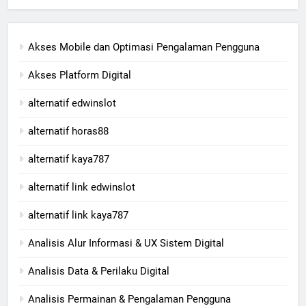
Akses Mobile dan Optimasi Pengalaman Pengguna
Akses Platform Digital
alternatif edwinslot
alternatif horas88
alternatif kaya787
alternatif link edwinslot
alternatif link kaya787
Analisis Alur Informasi & UX Sistem Digital
Analisis Data & Perilaku Digital
Analisis Permainan & Pengalaman Pengguna