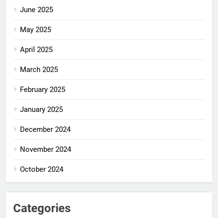
June 2025
May 2025
April 2025
March 2025
February 2025
January 2025
December 2024
November 2024
October 2024
Categories