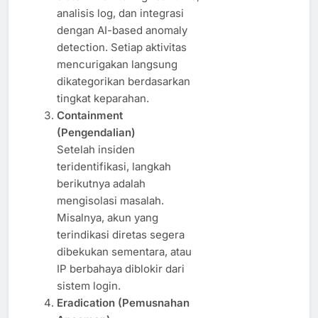
analisis log, dan integrasi
dengan AI-based anomaly
detection. Setiap aktivitas
mencurigakan langsung
dikategorikan berdasarkan
tingkat keparahan.
Containment
(Pengendalian)
Setelah insiden
teridentifikasi, langkah
berikutnya adalah
mengisolasi masalah.
Misalnya, akun yang
terindikasi diretas segera
dibekukan sementara, atau
IP berbahaya diblokir dari
sistem login.
Eradication (Pemusnahan