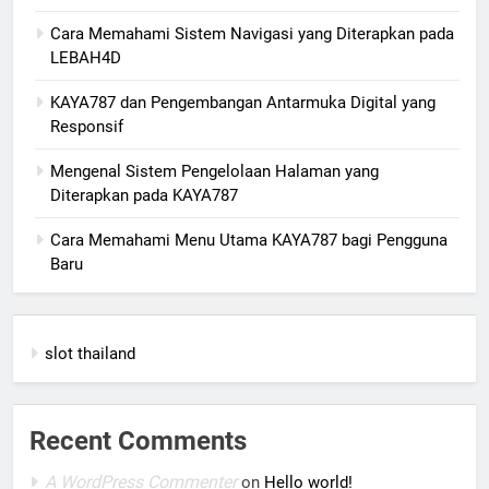
Cara Memahami Sistem Navigasi yang Diterapkan pada
LEBAH4D
KAYA787 dan Pengembangan Antarmuka Digital yang
Responsif
Mengenal Sistem Pengelolaan Halaman yang
Diterapkan pada KAYA787
Cara Memahami Menu Utama KAYA787 bagi Pengguna
Baru
slot thailand
Recent Comments
A WordPress Commenter
on
Hello world!