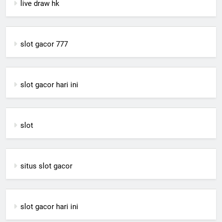
live draw hk
slot gacor 777
slot gacor hari ini
slot
situs slot gacor
slot gacor hari ini