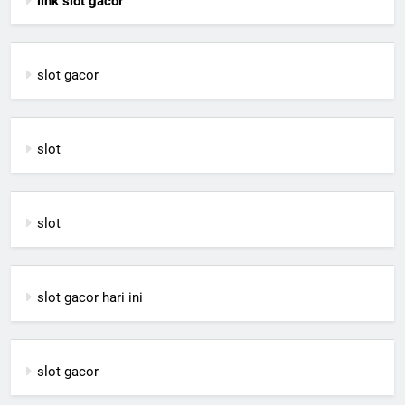
link slot gacor
slot gacor
slot
slot
slot gacor hari ini
slot gacor