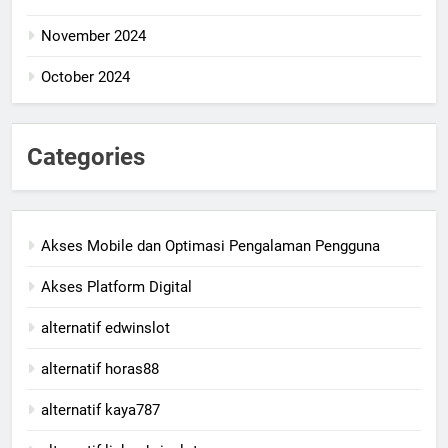
November 2024
October 2024
Categories
Akses Mobile dan Optimasi Pengalaman Pengguna
Akses Platform Digital
alternatif edwinslot
alternatif horas88
alternatif kaya787