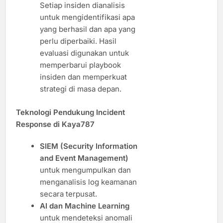
Setiap insiden dianalisis
untuk mengidentifikasi apa
yang berhasil dan apa yang
perlu diperbaiki. Hasil
evaluasi digunakan untuk
memperbarui playbook
insiden dan memperkuat
strategi di masa depan.
Teknologi Pendukung Incident
Response di Kaya787
SIEM (Security Information
and Event Management)
untuk mengumpulkan dan
menganalisis log keamanan
secara terpusat.
AI dan Machine Learning
untuk mendeteksi anomali