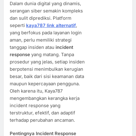
Dalam dunia digital yang dinamis,
serangan siber semakin kompleks
dan sulit diprediksi. Platform
seperti
kaya787 link alternatif
,
yang berfokus pada layanan login
aman, perlu memiliki strategi
tanggap insiden atau
incident
response
yang matang. Tanpa
prosedur yang jelas, setiap insiden
berpotensi menimbulkan kerugian
besar, baik dari sisi keamanan data
maupun kepercayaan pengguna.
Oleh karena itu, Kaya787
mengembangkan kerangka kerja
incident response yang
terstruktur, efektif, dan adaptif
terhadap perubahan ancaman.
Pentingnya Incident Response