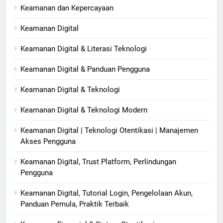
Keamanan dan Kepercayaan
Keamanan Digital
Keamanan Digital & Literasi Teknologi
Keamanan Digital & Panduan Pengguna
Keamanan Digital & Teknologi
Keamanan Digital & Teknologi Modern
Keamanan Digital | Teknologi Otentikasi | Manajemen
Akses Pengguna
Keamanan Digital, Trust Platform, Perlindungan
Pengguna
Keamanan Digital, Tutorial Login, Pengelolaan Akun,
Panduan Pemula, Praktik Terbaik