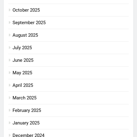
October 2025
September 2025
August 2025
July 2025
June 2025
May 2025
April 2025
March 2025
February 2025
January 2025
December 2024