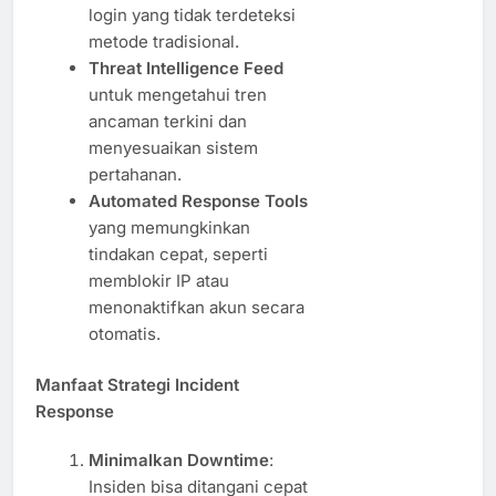
login yang tidak terdeteksi
metode tradisional.
Threat Intelligence Feed
untuk mengetahui tren
ancaman terkini dan
menyesuaikan sistem
pertahanan.
Automated Response Tools
yang memungkinkan
tindakan cepat, seperti
memblokir IP atau
menonaktifkan akun secara
otomatis.
Manfaat Strategi Incident
Response
Minimalkan Downtime
:
Insiden bisa ditangani cepat