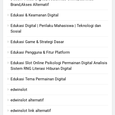
Brand,Akses Alternatif
Edukasi & Keamanan Digital
Edukasi Digital | Perilaku Mahasiswa | Teknologi dan
Sosial
Edukasi Game & Strategi Dasar
Edukasi Pengguna & Fitur Platform
Edukasi Slot Online Psikologi Permainan Digital Analisis
Sistem RNG Literasi Hiburan Digital
Edukasi Tema Permainan Digital
edwinslot
edwinslot alternatif
edwinslot link alternatif