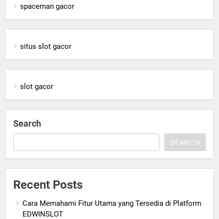
spaceman gacor
situs slot gacor
slot gacor
Search
SEARCH
Recent Posts
Cara Memahami Fitur Utama yang Tersedia di Platform
EDWINSLOT