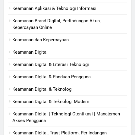
Keamanan Aplikasi & Teknologi Informasi
Keamanan Brand Digital, Perlindungan Akun,
Kepercayaan Online
Keamanan dan Kepercayaan
Keamanan Digital
Keamanan Digital & Literasi Teknologi
Keamanan Digital & Panduan Pengguna
Keamanan Digital & Teknologi
Keamanan Digital & Teknologi Modern
Keamanan Digital | Teknologi Otentikasi | Manajemen
Akses Pengguna
Keamanan Digital, Trust Platform, Perlindungan