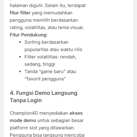
halaman digulir. Selain itu, terdapat
fitur filter
yang memudahkan
pengguna memilih berdasarkan
rating, volatilitas, atau tema visual.
Fitur Pendukung:
Sorting berdasarkan
popularitas atau waktu rilis
Filter volatilitas: rendah,
sedang, tinggi
Tanda “game baru” atau
“favorit pengguna”
4.
Fungsi Demo Langsung
Tanpa Login
Champion4D menyediakan
akses
mode demo
untuk sebagian besar
platform slot yang ditawarkan.
Pengguna bisa langsung mencoba