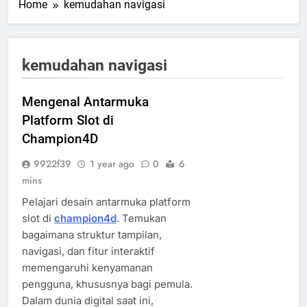
Home
kemudahan navigasi
kemudahan navigasi
Mengenal Antarmuka
Platform Slot di
Champion4D
9922f39
1 year ago
0
6
mins
Pelajari desain antarmuka platform
slot di
champion4d
. Temukan
bagaimana struktur tampilan,
navigasi, dan fitur interaktif
memengaruhi kenyamanan
pengguna, khususnya bagi pemula.
Dalam dunia digital saat ini,