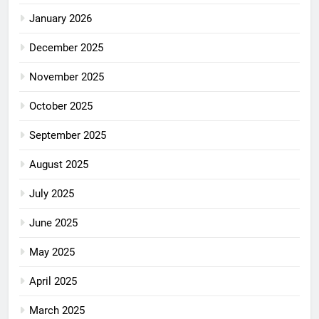
January 2026
December 2025
November 2025
October 2025
September 2025
August 2025
July 2025
June 2025
May 2025
April 2025
March 2025