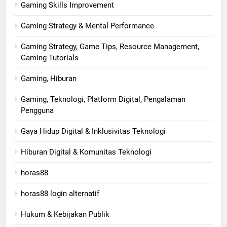
Gaming Skills Improvement
Gaming Strategy & Mental Performance
Gaming Strategy, Game Tips, Resource Management,
Gaming Tutorials
Gaming, Hiburan
Gaming, Teknologi, Platform Digital, Pengalaman
Pengguna
Gaya Hidup Digital & Inklusivitas Teknologi
Hiburan Digital & Komunitas Teknologi
horas88
horas88 login alternatif
Hukum & Kebijakan Publik