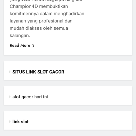
Champion4D membuktikan
komitmennya dalam menghadirkan
layanan yang profesional dan
mudah diakses oleh semua
kalangan.
Read More
SITUS LINK SLOT GACOR
slot gacor hari ini
link slot