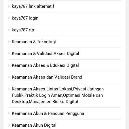
kaya787 link alternatif
kaya787 login
kaya787 rtp
Keamanan & Teknologi
Keamanan & Validasi Akses Digital
Keamanan Akses & Edukasi Digital
Keamanan Akses dan Validasi Brand
Keamanan Akses Lintas Lokasi,Privasi Jaringan
Publik,Praktik Login Aman,Optimasi Mobile dan
Desktop,Manajemen Risiko Digital
Keamanan Akun & Panduan Pengguna
Keamanan Akun Digital