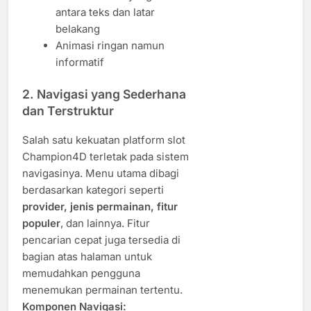
antara teks dan latar
belakang
Animasi ringan namun
informatif
2.
Navigasi yang Sederhana
dan Terstruktur
Salah satu kekuatan platform slot
Champion4D terletak pada sistem
navigasinya. Menu utama dibagi
berdasarkan kategori seperti
provider, jenis permainan, fitur
populer
, dan lainnya. Fitur
pencarian cepat juga tersedia di
bagian atas halaman untuk
memudahkan pengguna
menemukan permainan tertentu.
Komponen Navigasi: