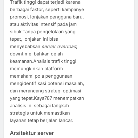
Trafik tinggi dapat terjadi karena
berbagai faktor, seperti kampanye
promosi, lonjakan pengguna baru,
atau aktivitas intensif pada jam
sibuk.Tanpa pengelolaan yang
tepat, lonjakan ini bisa
menyebabkan
server overload
,
downtime, bahkan celah
keamanan.Analisis trafik tinggi
memungkinkan platform
memahami pola penggunaan,
mengidentifikasi potensi masalah,
dan merancang strategi optimasi
yang tepat.Kaya787 menempatkan
analisis ini sebagai langkah
strategis untuk memastikan
layanan tetap berjalan lancar.
Arsitektur server