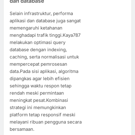
dan database
Selain infrastruktur, performa
aplikasi dan database juga sangat
memengaruhi ketahanan
menghadapi trafik tinggi.Kaya787
melakukan optimasi query
database dengan indexing,
caching, serta normalisasi untuk
mempercepat pemrosesan
data.Pada sisi aplikasi, algoritma
dipangkas agar lebih efisien
sehingga waktu respon tetap
rendah meski permintaan
meningkat pesat.Kombinasi
strategi ini memungkinkan
platform tetap responsif meski
melayani ribuan pengguna secara
bersamaan.