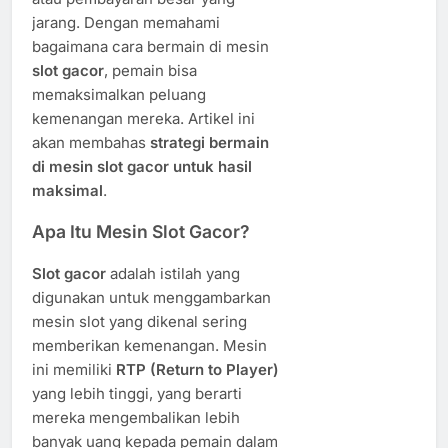
jarang. Dengan memahami
bagaimana cara bermain di mesin
slot gacor
, pemain bisa
memaksimalkan peluang
kemenangan mereka. Artikel ini
akan membahas
strategi bermain
di mesin slot gacor untuk hasil
maksimal
.
Apa Itu Mesin Slot Gacor?
Slot gacor
adalah istilah yang
digunakan untuk menggambarkan
mesin slot yang dikenal sering
memberikan kemenangan. Mesin
ini memiliki
RTP (Return to Player)
yang lebih tinggi, yang berarti
mereka mengembalikan lebih
banyak uang kepada pemain dalam