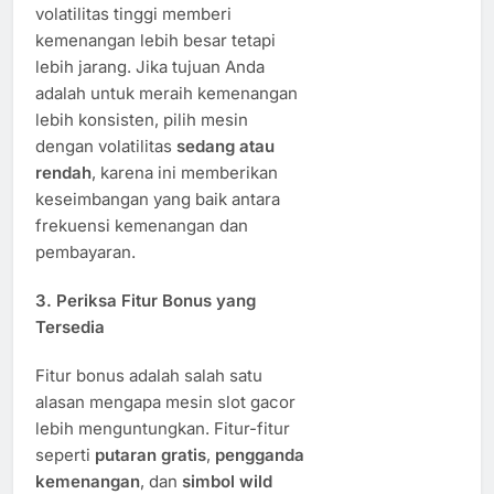
volatilitas tinggi memberi
kemenangan lebih besar tetapi
lebih jarang. Jika tujuan Anda
adalah untuk meraih kemenangan
lebih konsisten, pilih mesin
dengan volatilitas
sedang atau
rendah
, karena ini memberikan
keseimbangan yang baik antara
frekuensi kemenangan dan
pembayaran.
3.
Periksa Fitur Bonus yang
Tersedia
Fitur bonus adalah salah satu
alasan mengapa mesin slot gacor
lebih menguntungkan. Fitur-fitur
seperti
putaran gratis
,
pengganda
kemenangan
, dan
simbol wild