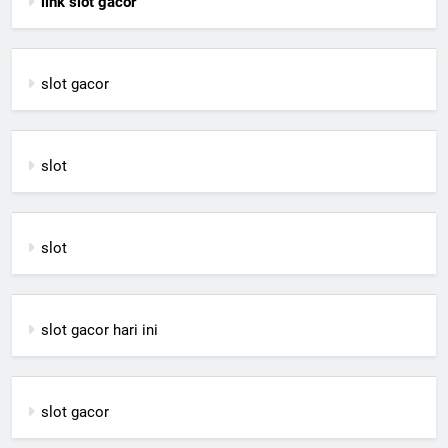
link slot gacor
slot gacor
slot
slot
slot gacor hari ini
slot gacor