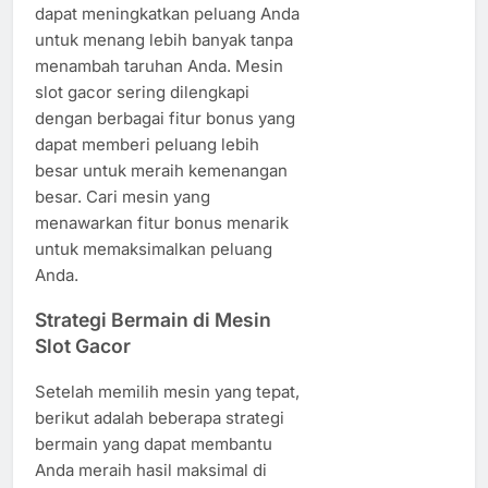
dapat meningkatkan peluang Anda
untuk menang lebih banyak tanpa
menambah taruhan Anda. Mesin
slot gacor sering dilengkapi
dengan berbagai fitur bonus yang
dapat memberi peluang lebih
besar untuk meraih kemenangan
besar. Cari mesin yang
menawarkan fitur bonus menarik
untuk memaksimalkan peluang
Anda.
Strategi Bermain di Mesin
Slot Gacor
Setelah memilih mesin yang tepat,
berikut adalah beberapa strategi
bermain yang dapat membantu
Anda meraih hasil maksimal di