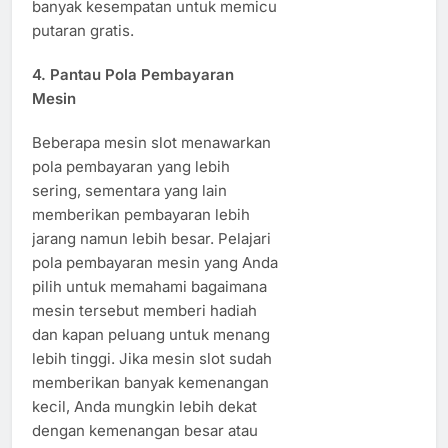
banyak kesempatan untuk memicu
putaran gratis.
4.
Pantau Pola Pembayaran
Mesin
Beberapa mesin slot menawarkan
pola pembayaran yang lebih
sering, sementara yang lain
memberikan pembayaran lebih
jarang namun lebih besar. Pelajari
pola pembayaran mesin yang Anda
pilih untuk memahami bagaimana
mesin tersebut memberi hadiah
dan kapan peluang untuk menang
lebih tinggi. Jika mesin slot sudah
memberikan banyak kemenangan
kecil, Anda mungkin lebih dekat
dengan kemenangan besar atau