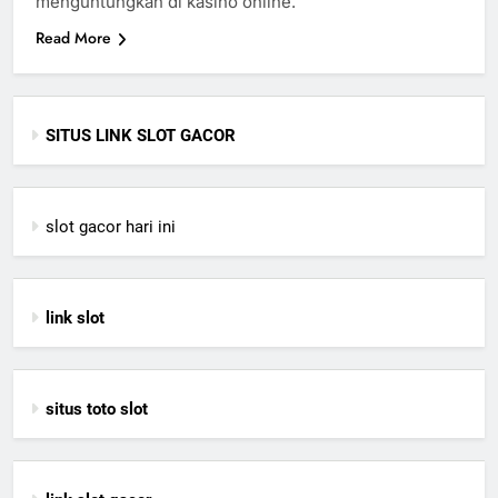
menguntungkan di kasino online.
Read More
SITUS LINK SLOT GACOR
slot gacor hari ini
link slot
situs toto slot