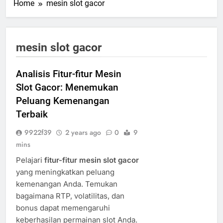
Home
mesin slot gacor
mesin slot gacor
Analisis Fitur-fitur Mesin
Slot Gacor: Menemukan
Peluang Kemenangan
Terbaik
9922f39
2 years ago
0
9
mins
Pelajari
fitur-fitur mesin slot gacor
yang meningkatkan peluang
kemenangan Anda. Temukan
bagaimana RTP, volatilitas, dan
bonus dapat memengaruhi
keberhasilan permainan slot Anda.