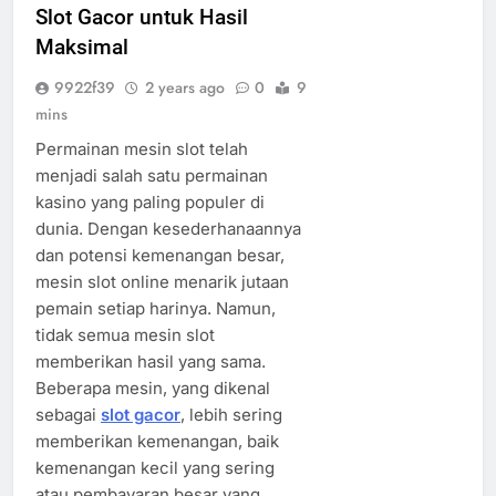
Slot Gacor untuk Hasil
Maksimal
9922f39
2 years ago
0
9
mins
Permainan mesin slot telah
menjadi salah satu permainan
kasino yang paling populer di
dunia. Dengan kesederhanaannya
dan potensi kemenangan besar,
mesin slot online menarik jutaan
pemain setiap harinya. Namun,
tidak semua mesin slot
memberikan hasil yang sama.
Beberapa mesin, yang dikenal
sebagai
slot gacor
, lebih sering
memberikan kemenangan, baik
kemenangan kecil yang sering
atau pembayaran besar yang