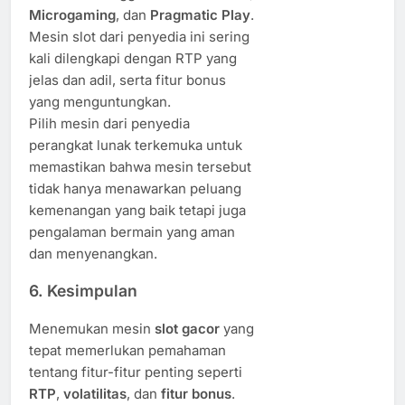
Microgaming
, dan
Pragmatic Play
.
Mesin slot dari penyedia ini sering
kali dilengkapi dengan RTP yang
jelas dan adil, serta fitur bonus
yang menguntungkan.
Pilih mesin dari penyedia
perangkat lunak terkemuka untuk
memastikan bahwa mesin tersebut
tidak hanya menawarkan peluang
kemenangan yang baik tetapi juga
pengalaman bermain yang aman
dan menyenangkan.
6.
Kesimpulan
Menemukan mesin
slot gacor
yang
tepat memerlukan pemahaman
tentang fitur-fitur penting seperti
RTP
,
volatilitas
, dan
fitur bonus
.