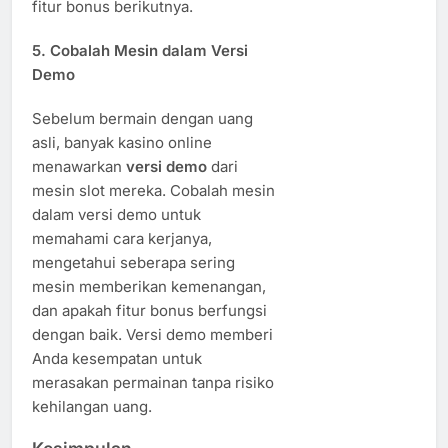
fitur bonus berikutnya.
5.
Cobalah Mesin dalam Versi
Demo
Sebelum bermain dengan uang
asli, banyak kasino online
menawarkan
versi demo
dari
mesin slot mereka. Cobalah mesin
dalam versi demo untuk
memahami cara kerjanya,
mengetahui seberapa sering
mesin memberikan kemenangan,
dan apakah fitur bonus berfungsi
dengan baik. Versi demo memberi
Anda kesempatan untuk
merasakan permainan tanpa risiko
kehilangan uang.