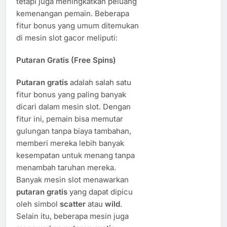
tetapi juga meningkatkan peluang
kemenangan pemain. Beberapa
fitur bonus yang umum ditemukan
di mesin slot gacor meliputi:
Putaran Gratis (Free Spins)
Putaran gratis
adalah salah satu
fitur bonus yang paling banyak
dicari dalam mesin slot. Dengan
fitur ini, pemain bisa memutar
gulungan tanpa biaya tambahan,
memberi mereka lebih banyak
kesempatan untuk menang tanpa
menambah taruhan mereka.
Banyak mesin slot menawarkan
putaran gratis
yang dapat dipicu
oleh simbol
scatter
atau
wild
.
Selain itu, beberapa mesin juga