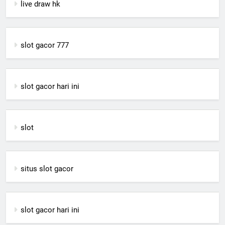
live draw hk
slot gacor 777
slot gacor hari ini
slot
situs slot gacor
slot gacor hari ini