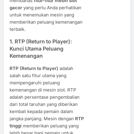
membahas
fitur-fitur mesin slot
gacor
yang perlu Anda perhatikan
untuk menemukan mesin yang
memberikan peluang kemenangan
terbaik.
1.
RTP (Return to Player):
Kunci Utama Peluang
Kemenangan
RTP (Return to Player)
adalah
salah satu fitur utama yang
mempengaruhi peluang
kemenangan di mesin slot. RTP
adalah persentase pengembalian
dari total taruhan yang diberikan
kembali kepada pemain dalam
jangka panjang. Mesin dengan
RTP
tinggi
memberikan peluang yang
lebih besar bagi pemain untuk