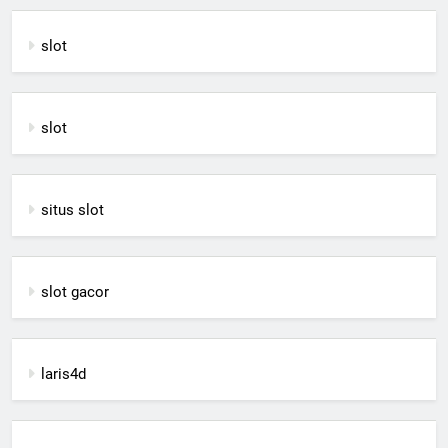
slot
slot
situs slot
slot gacor
laris4d