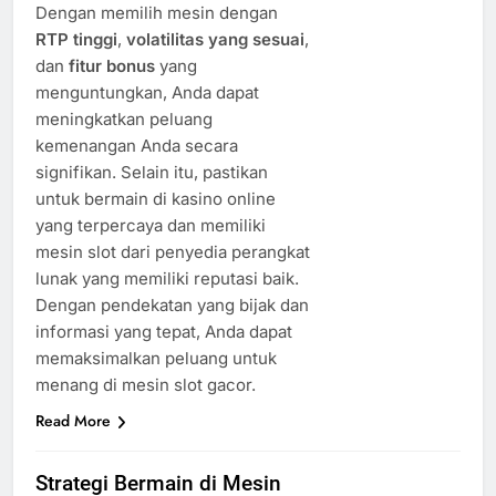
Dengan memilih mesin dengan
RTP tinggi
,
volatilitas yang sesuai
,
dan
fitur bonus
yang
menguntungkan, Anda dapat
meningkatkan peluang
kemenangan Anda secara
signifikan. Selain itu, pastikan
untuk bermain di kasino online
yang terpercaya dan memiliki
mesin slot dari penyedia perangkat
lunak yang memiliki reputasi baik.
Dengan pendekatan yang bijak dan
informasi yang tepat, Anda dapat
memaksimalkan peluang untuk
menang di mesin slot gacor.
Read More
Strategi Bermain di Mesin