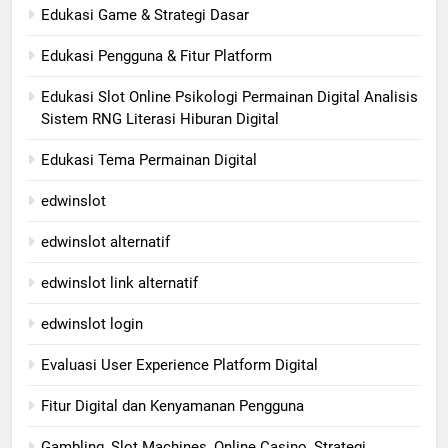
Edukasi Game & Strategi Dasar
Edukasi Pengguna & Fitur Platform
Edukasi Slot Online Psikologi Permainan Digital Analisis
Sistem RNG Literasi Hiburan Digital
Edukasi Tema Permainan Digital
edwinslot
edwinslot alternatif
edwinslot link alternatif
edwinslot login
Evaluasi User Experience Platform Digital
Fitur Digital dan Kenyamanan Pengguna
Gambling, Slot Machines, Online Casino, Strategi