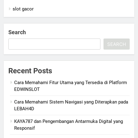
slot gacor
Search
SEARCH
Recent Posts
Cara Memahami Fitur Utama yang Tersedia di Platform
EDWINSLOT
Cara Memahami Sistem Navigasi yang Diterapkan pada
LEBAH4D
KAYA787 dan Pengembangan Antarmuka Digital yang
Responsif