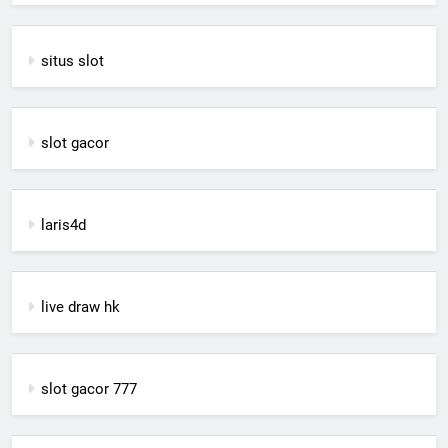
situs slot
slot gacor
laris4d
live draw hk
slot gacor 777