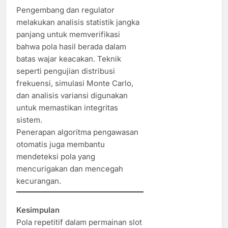
Pengembang dan regulator
melakukan analisis statistik jangka
panjang untuk memverifikasi
bahwa pola hasil berada dalam
batas wajar keacakan. Teknik
seperti pengujian distribusi
frekuensi, simulasi Monte Carlo,
dan analisis variansi digunakan
untuk memastikan integritas
sistem.
Penerapan algoritma pengawasan
otomatis juga membantu
mendeteksi pola yang
mencurigakan dan mencegah
kecurangan.
Kesimpulan
Pola repetitif dalam permainan slot