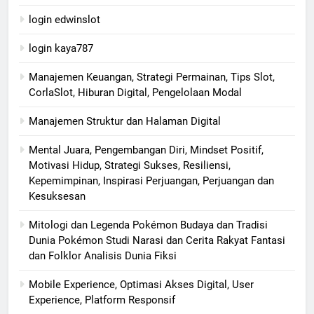
login edwinslot
login kaya787
Manajemen Keuangan, Strategi Permainan, Tips Slot,
CorlaSlot, Hiburan Digital, Pengelolaan Modal
Manajemen Struktur dan Halaman Digital
Mental Juara, Pengembangan Diri, Mindset Positif,
Motivasi Hidup, Strategi Sukses, Resiliensi,
Kepemimpinan, Inspirasi Perjuangan, Perjuangan dan
Kesuksesan
Mitologi dan Legenda Pokémon Budaya dan Tradisi
Dunia Pokémon Studi Narasi dan Cerita Rakyat Fantasi
dan Folklor Analisis Dunia Fiksi
Mobile Experience, Optimasi Akses Digital, User
Experience, Platform Responsif