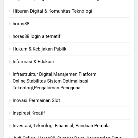
Hiburan Digital & Komunitas Teknologi
horas88
horas88 login alternatif
Hukum & Kebijakan Publik
Informasi & Edukasi
Infrastruktur Digital,Manajemen Platform
Online,Stabilitas Sistem,Optimalisasi
Teknologi,Pengalaman Pengguna
Inovasi Permainan Slot
Inspirasi Kreatif
Investasi, Teknologi Finansial, Panduan Pemula