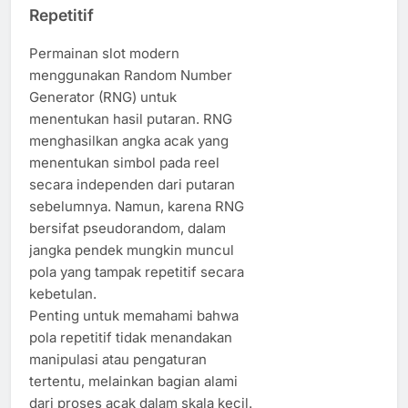
Repetitif
Permainan slot modern
menggunakan Random Number
Generator (RNG) untuk
menentukan hasil putaran. RNG
menghasilkan angka acak yang
menentukan simbol pada reel
secara independen dari putaran
sebelumnya. Namun, karena RNG
bersifat pseudorandom, dalam
jangka pendek mungkin muncul
pola yang tampak repetitif secara
kebetulan.
Penting untuk memahami bahwa
pola repetitif tidak menandakan
manipulasi atau pengaturan
tertentu, melainkan bagian alami
dari proses acak dalam skala kecil.