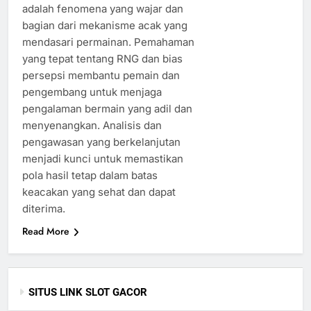
adalah fenomena yang wajar dan
bagian dari mekanisme acak yang
mendasari permainan. Pemahaman
yang tepat tentang RNG dan bias
persepsi membantu pemain dan
pengembang untuk menjaga
pengalaman bermain yang adil dan
menyenangkan. Analisis dan
pengawasan yang berkelanjutan
menjadi kunci untuk memastikan
pola hasil tetap dalam batas
keacakan yang sehat dan dapat
diterima.
Read More
SITUS LINK SLOT GACOR