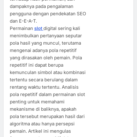
dampaknya pada pengalaman
pengguna dengan pendekatan SEO
dan E-E-A-T.
Permainan
slot
digital sering kali
menimbulkan pertanyaan seputar
pola hasil yang muncul, terutama
mengenai adanya pola repetitif
yang dirasakan oleh pemain. Pola
repetitif ini dapat berupa
kemunculan simbol atau kombinasi
tertentu secara berulang dalam
rentang waktu tertentu. Analisis
pola repetitif dalam permainan slot
penting untuk memahami
mekanisme di baliknya, apakah
pola tersebut merupakan hasil dari
algoritma atau hanya persepsi
pemain. Artikel ini mengulas