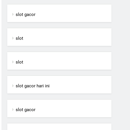
slot gacor
slot
slot
slot gacor hari ini
slot gacor