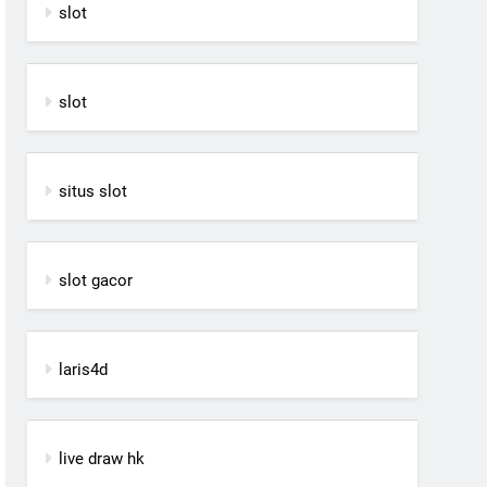
slot
slot
situs slot
slot gacor
laris4d
live draw hk