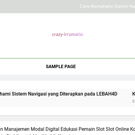
Cara Memahami Sistem Nav
KAYA787 dan Pengembang
Mengenal Sistem Pengelolaan H
Cara Memahami Fitur Utama 
zy Irrumatio
uran Dewasa Dengan Konten Yang Variatif. Hanya Untuk Pengg
Cara Memahami Sistem Nav
SAMPLE PAGE
KAYA787 dan Pengembang
Mengenal Sistem Pengelolaan H
 Navigasi yang Diterapkan pada LEBAH4D
KAYA787 dan
2 Weeks Ago
n Manajemen Modal Digital Edukasi Pemain Slot Slot Online K