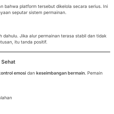
bahwa platform tersebut dikelola secara serius. Ini
tanyaan seputar sistem permainan.
 dahulu. Jika alur permainan terasa stabil dan tidak
an, itu tanda positif.
 Sehat
kontrol emosi
dan
keseimbangan bermain
. Pemain
alahan