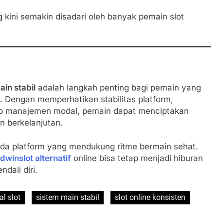
g kini semakin disadari oleh banyak pemain slot
ain stabil
adalah langkah penting bagi pemain yang
Dengan memperhatikan stabilitas platform,
dap manajemen modal, pemain dapat menciptakan
n berkelanjutan.
pada platform yang mendukung ritme bermain sehat.
dwinslot alternatif
online bisa tetap menjadi hiburan
ali diri.
l slot
sistem main stabil
slot online konsisten