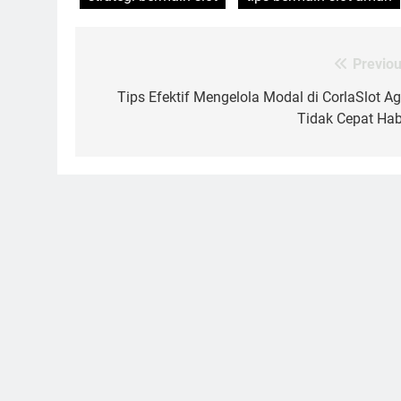
Previou
Post
navigation
Tips Efektif Mengelola Modal di CorlaSlot Ag
Tidak Cepat Hab