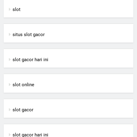
slot
situs slot gacor
slot gacor hari ini
slot online
slot gacor
slot gacor hari ini