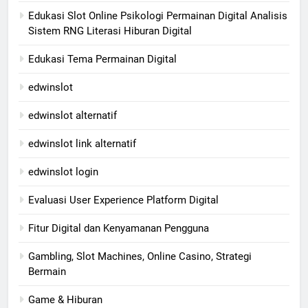
Edukasi Slot Online Psikologi Permainan Digital Analisis
Sistem RNG Literasi Hiburan Digital
Edukasi Tema Permainan Digital
edwinslot
edwinslot alternatif
edwinslot link alternatif
edwinslot login
Evaluasi User Experience Platform Digital
Fitur Digital dan Kenyamanan Pengguna
Gambling, Slot Machines, Online Casino, Strategi
Bermain
Game & Hiburan