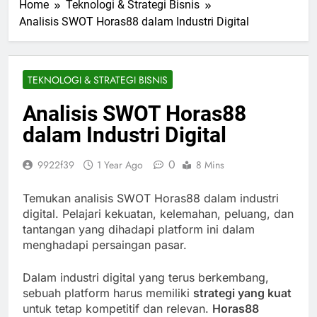
Home
Teknologi & Strategi Bisnis
Analisis SWOT Horas88 dalam Industri Digital
TEKNOLOGI & STRATEGI BISNIS
Analisis SWOT Horas88
dalam Industri Digital
0
9922f39
1 Year Ago
8 Mins
Temukan analisis SWOT Horas88 dalam industri
digital. Pelajari kekuatan, kelemahan, peluang, dan
tantangan yang dihadapi platform ini dalam
menghadapi persaingan pasar.
Dalam industri digital yang terus berkembang,
sebuah platform harus memiliki
strategi yang kuat
untuk tetap kompetitif dan relevan.
Horas88