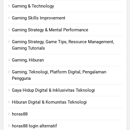
Gaming & Technology
Gaming Skills Improvement
Gaming Strategy & Mental Performance
Gaming Strategy, Game Tips, Resource Management,
Gaming Tutorials
Gaming, Hiburan
Gaming, Teknologi, Platform Digital, Pengalaman
Pengguna
Gaya Hidup Digital & Inklusivitas Teknologi
Hiburan Digital & Komunitas Teknologi
horas88
horas88 login alternatif