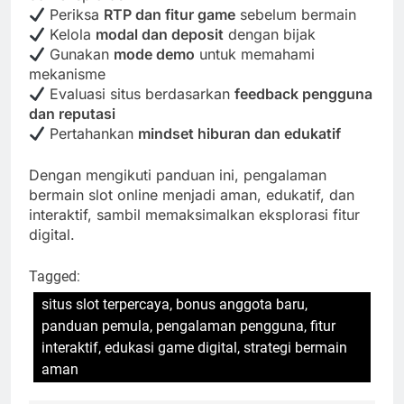
Periksa
RTP dan fitur game
sebelum bermain
Kelola
modal dan deposit
dengan bijak
Gunakan
mode demo
untuk memahami
mekanisme
Evaluasi situs berdasarkan
feedback pengguna
dan reputasi
Pertahankan
mindset hiburan dan edukatif
Dengan mengikuti panduan ini, pengalaman
bermain slot online menjadi aman, edukatif, dan
interaktif, sambil memaksimalkan eksplorasi fitur
digital.
Tagged:
situs slot terpercaya, bonus anggota baru,
panduan pemula, pengalaman pengguna, fitur
interaktif, edukasi game digital, strategi bermain
aman