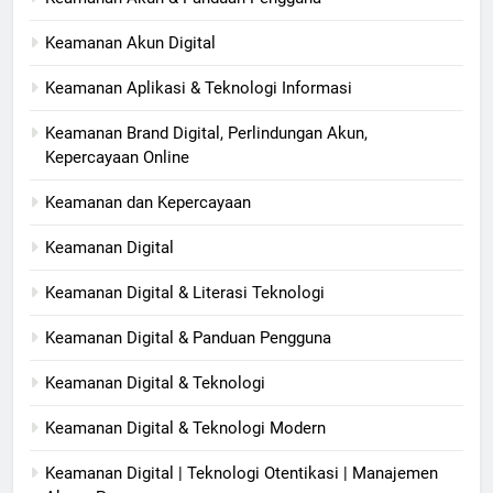
Keamanan Akun Digital
Keamanan Aplikasi & Teknologi Informasi
Keamanan Brand Digital, Perlindungan Akun,
Kepercayaan Online
Keamanan dan Kepercayaan
Keamanan Digital
Keamanan Digital & Literasi Teknologi
Keamanan Digital & Panduan Pengguna
Keamanan Digital & Teknologi
Keamanan Digital & Teknologi Modern
Keamanan Digital | Teknologi Otentikasi | Manajemen