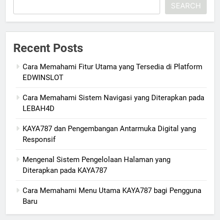
SEARCH
Recent Posts
Cara Memahami Fitur Utama yang Tersedia di Platform
EDWINSLOT
Cara Memahami Sistem Navigasi yang Diterapkan pada
LEBAH4D
KAYA787 dan Pengembangan Antarmuka Digital yang
Responsif
Mengenal Sistem Pengelolaan Halaman yang
Diterapkan pada KAYA787
Cara Memahami Menu Utama KAYA787 bagi Pengguna
Baru