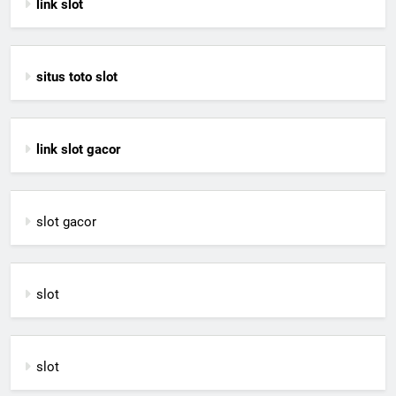
link slot
situs toto slot
link slot gacor
slot gacor
slot
slot