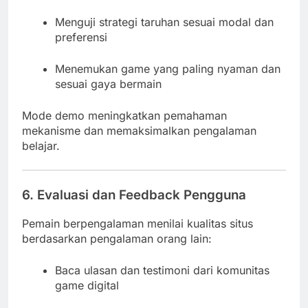
Menguji strategi taruhan sesuai modal dan
preferensi
Menemukan game yang paling nyaman dan
sesuai gaya bermain
Mode demo meningkatkan pemahaman
mekanisme dan memaksimalkan pengalaman
belajar.
6. Evaluasi dan Feedback Pengguna
Pemain berpengalaman menilai kualitas situs
berdasarkan pengalaman orang lain:
Baca ulasan dan testimoni dari komunitas
game digital