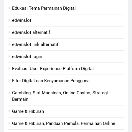
Edukasi Tema Permainan Digital
edwinslot
edwinslot alternatif
edwinslot link alternatif
edwinslot login
Evaluasi User Experience Platform Digital
Fitur Digital dan Kenyamanan Pengguna
Gambling, Slot Machines, Online Casino, Strategi
Bermain
Game & Hiburan
Game & Hiburan, Panduan Pemula, Permainan Online