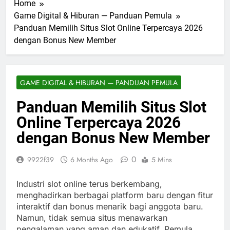
Home
Game Digital & Hiburan — Panduan Pemula
Panduan Memilih Situs Slot Online Terpercaya 2026
dengan Bonus New Member
GAME DIGITAL & HIBURAN — PANDUAN PEMULA
Panduan Memilih Situs Slot
Online Terpercaya 2026
dengan Bonus New Member
0
9922f39
6 Months Ago
5 Mins
Industri slot online terus berkembang,
menghadirkan berbagai platform baru dengan fitur
interaktif dan bonus menarik bagi anggota baru.
Namun, tidak semua situs menawarkan
pengalaman yang aman dan edukatif. Pemula