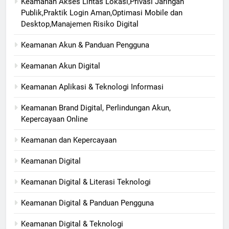
Keamanan Akses Lintas Lokasi,Privasi Jaringan
Publik,Praktik Login Aman,Optimasi Mobile dan
Desktop,Manajemen Risiko Digital
Keamanan Akun & Panduan Pengguna
Keamanan Akun Digital
Keamanan Aplikasi & Teknologi Informasi
Keamanan Brand Digital, Perlindungan Akun,
Kepercayaan Online
Keamanan dan Kepercayaan
Keamanan Digital
Keamanan Digital & Literasi Teknologi
Keamanan Digital & Panduan Pengguna
Keamanan Digital & Teknologi