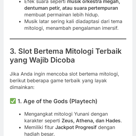
Efek suara seperti
musik orkestra megah,
dentuman petir, atau suara pertempuran
membuat permainan lebih hidup.
Musik latar sering kali diadaptasi dari tema
mitologi, menambah pengalaman imersif.
3. Slot Bertema Mitologi Terbaik
yang Wajib Dicoba
Jika Anda ingin mencoba slot bertema mitologi,
berikut beberapa game terbaik yang layak
dimainkan:
1. Age of the Gods (Playtech)
Mengangkat mitologi Yunani dengan
karakter seperti
Zeus, Athena, dan Hades
.
Memiliki fitur
Jackpot Progresif
dengan
hadiah besar.