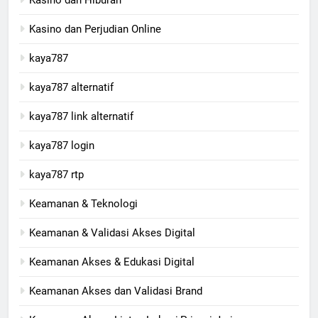
Kasino dan Hiburan
Kasino dan Perjudian Online
kaya787
kaya787 alternatif
kaya787 link alternatif
kaya787 login
kaya787 rtp
Keamanan & Teknologi
Keamanan & Validasi Akses Digital
Keamanan Akses & Edukasi Digital
Keamanan Akses dan Validasi Brand