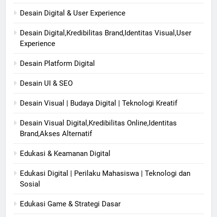
Desain Digital & User Experience
Desain Digital,Kredibilitas Brand,Identitas Visual,User
Experience
Desain Platform Digital
Desain UI & SEO
Desain Visual | Budaya Digital | Teknologi Kreatif
Desain Visual Digital,Kredibilitas Online,Identitas
Brand,Akses Alternatif
Edukasi & Keamanan Digital
Edukasi Digital | Perilaku Mahasiswa | Teknologi dan
Sosial
Edukasi Game & Strategi Dasar