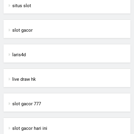
situs slot
slot gacor
laris4d
live draw hk
slot gacor 777
slot gacor hari ini