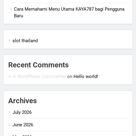
Cara Memahami Menu Utama KAYA787 bagi Pengguna
Baru
slot thailand
Recent Comments
A WordPress Commenter
on
Hello world!
Archives
July 2026
June 2026