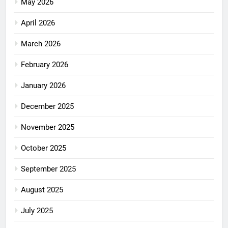
May 2026
April 2026
March 2026
February 2026
January 2026
December 2025
November 2025
October 2025
September 2025
August 2025
July 2025