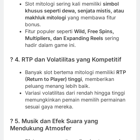
Slot mitologi sering kali memiliki
simbol
khusus seperti dewa, senjata mistis, atau
makhluk mitologi
yang membawa fitur
bonus.
Fitur populer seperti
Wild, Free Spins,
Multipliers, dan Expanding Reels
sering
hadir dalam game ini.
?
4. RTP dan Volatilitas yang Kompetitif
Banyak slot bertema mitologi memiliki
RTP
(Return to Player) tinggi
, memberikan
peluang menang lebih baik.
Variasi volatilitas dari rendah hingga tinggi
memungkinkan pemain memilih permainan
sesuai gaya mereka.
?
5. Musik dan Efek Suara yang
Mendukung Atmosfer