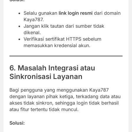
Selalu gunakan
link login resmi
dari domain
Kaya787.
Jangan klik tautan dari sumber tidak
dikenal.
Verifikasi sertifikat HTTPS sebelum
memasukkan kredensial akun.
6. Masalah Integrasi atau
Sinkronisasi Layanan
Bagi pengguna yang menggunakan Kaya787
dengan layanan pihak ketiga, terkadang data atau
akses tidak sinkron, sehingga login tidak berhasil
atau fitur tertentu tidak muncul.
Solusi: