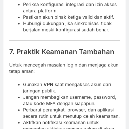
Periksa konfigurasi integrasi dan izin akses
antara platform.
Pastikan akun pihak ketiga valid dan aktif.
Hubungi dukungan jika sinkronisasi tidak
berjalan meski konfigurasi sudah benar.
7. Praktik Keamanan Tambahan
Untuk mencegah masalah login dan menjaga akun
tetap aman:
Gunakan
VPN
saat mengakses akun dari
jaringan publik.
Jangan membagikan username, password,
atau kode MFA dengan siapapun.
Perbarui perangkat, browser, dan aplikasi
secara rutin untuk menutup celah keamanan.
Aktifkan notifikasi keamanan untuk
memantau aktivitas mencurigakan di akun.