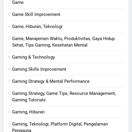
Game
Game Skill Improvement
Game, Hiburan, Teknologi
Game, Manajemen Waktu, Produktivitas, Gaya Hidup
Sehat, Tips Gaming, Kesehatan Mental
Gaming & Technology
Gaming Skills Improvement
Gaming Strategy & Mental Performance
Gaming Strategy, Game Tips, Resource Management,
Gaming Tutorials
Gaming, Hiburan
Gaming, Teknologi, Platform Digital, Pengalaman
Pengguna