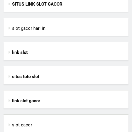
SITUS LINK SLOT GACOR
slot gacor hari ini
link slot
situs toto slot
link slot gacor
slot gacor