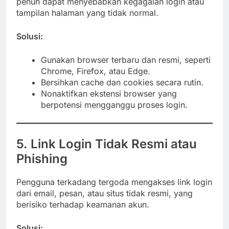
penuh dapat menyebabkan kegagalan login atau
tampilan halaman yang tidak normal.
Solusi:
Gunakan browser terbaru dan resmi, seperti
Chrome, Firefox, atau Edge.
Bersihkan cache dan cookies secara rutin.
Nonaktifkan ekstensi browser yang
berpotensi mengganggu proses login.
5. Link Login Tidak Resmi atau
Phishing
Pengguna terkadang tergoda mengakses link login
dari email, pesan, atau situs tidak resmi, yang
berisiko terhadap keamanan akun.
Solusi: