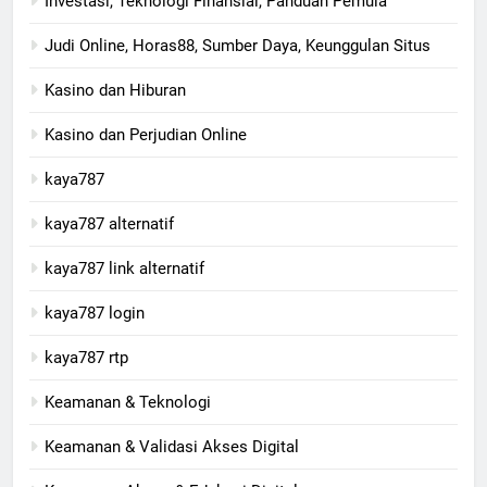
Investasi, Teknologi Finansial, Panduan Pemula
Judi Online, Horas88, Sumber Daya, Keunggulan Situs
Kasino dan Hiburan
Kasino dan Perjudian Online
kaya787
kaya787 alternatif
kaya787 link alternatif
kaya787 login
kaya787 rtp
Keamanan & Teknologi
Keamanan & Validasi Akses Digital