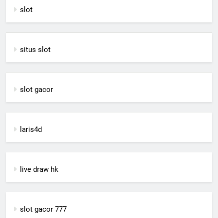
slot
situs slot
slot gacor
laris4d
live draw hk
slot gacor 777