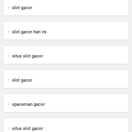
slot gacor
slot gacor hari ini
situs slot gacor
slot gacor
spaceman gacor
situs slot gacor