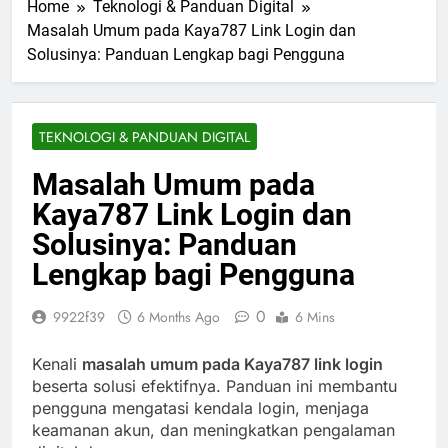
Home
Teknologi & Panduan Digital
Masalah Umum pada Kaya787 Link Login dan
Solusinya: Panduan Lengkap bagi Pengguna
TEKNOLOGI & PANDUAN DIGITAL
Masalah Umum pada
Kaya787 Link Login dan
Solusinya: Panduan
Lengkap bagi Pengguna
0
9922f39
6 Months Ago
6 Mins
Kenali
masalah umum pada Kaya787 link login
beserta solusi efektifnya. Panduan ini membantu
pengguna mengatasi kendala login, menjaga
keamanan akun, dan meningkatkan pengalaman