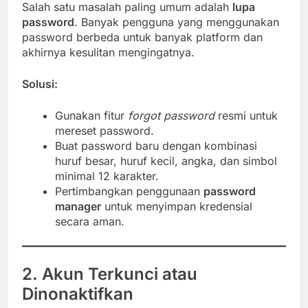
Salah satu masalah paling umum adalah
lupa
password
. Banyak pengguna yang menggunakan
password berbeda untuk banyak platform dan
akhirnya kesulitan mengingatnya.
Solusi:
Gunakan fitur
forgot password
resmi untuk
mereset password.
Buat password baru dengan kombinasi
huruf besar, huruf kecil, angka, dan simbol
minimal 12 karakter.
Pertimbangkan penggunaan
password
manager
untuk menyimpan kredensial
secara aman.
2. Akun Terkunci atau
Dinonaktifkan