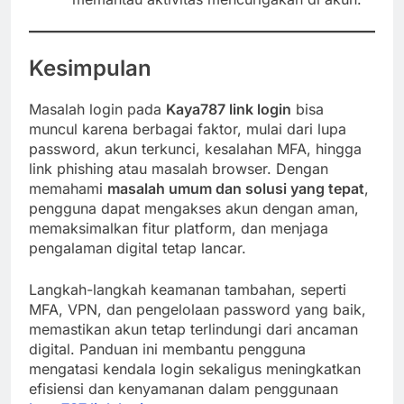
Kesimpulan
Masalah login pada
Kaya787 link login
bisa
muncul karena berbagai faktor, mulai dari lupa
password, akun terkunci, kesalahan MFA, hingga
link phishing atau masalah browser. Dengan
memahami
masalah umum dan solusi yang tepat
,
pengguna dapat mengakses akun dengan aman,
memaksimalkan fitur platform, dan menjaga
pengalaman digital tetap lancar.
Langkah-langkah keamanan tambahan, seperti
MFA, VPN, dan pengelolaan password yang baik,
memastikan akun tetap terlindungi dari ancaman
digital. Panduan ini membantu pengguna
mengatasi kendala login sekaligus meningkatkan
efisiensi dan kenyamanan dalam penggunaan