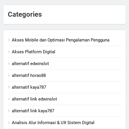
Categories
Akses Mobile dan Optimasi Pengalaman Pengguna
Akses Platform Digital
alternatif edwinslot
alternatif horas88
alternatif kaya787
alternatif link edwinslot
alternatif link kaya787
Analisis Alur Informasi & UX Sistem Digital