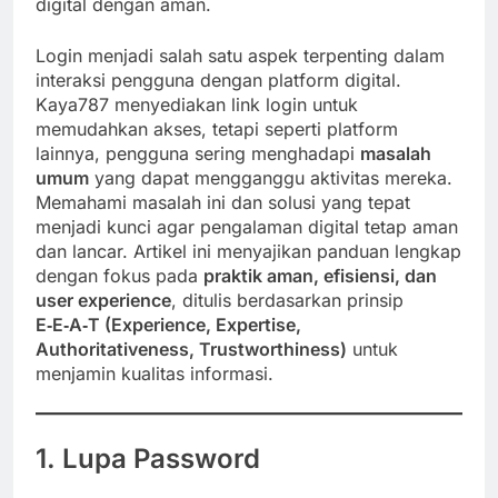
digital dengan aman.
Login menjadi salah satu aspek terpenting dalam
interaksi pengguna dengan platform digital.
Kaya787 menyediakan link login untuk
memudahkan akses, tetapi seperti platform
lainnya, pengguna sering menghadapi
masalah
umum
yang dapat mengganggu aktivitas mereka.
Memahami masalah ini dan solusi yang tepat
menjadi kunci agar pengalaman digital tetap aman
dan lancar. Artikel ini menyajikan panduan lengkap
dengan fokus pada
praktik aman, efisiensi, dan
user experience
, ditulis berdasarkan prinsip
E‑E‑A‑T (Experience, Expertise,
Authoritativeness, Trustworthiness)
untuk
menjamin kualitas informasi.
1. Lupa Password