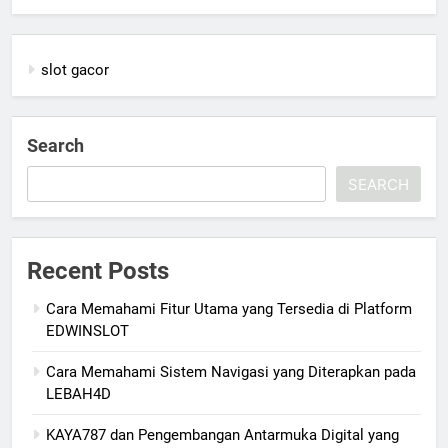
slot gacor
Search
SEARCH
Recent Posts
Cara Memahami Fitur Utama yang Tersedia di Platform
EDWINSLOT
Cara Memahami Sistem Navigasi yang Diterapkan pada
LEBAH4D
KAYA787 dan Pengembangan Antarmuka Digital yang