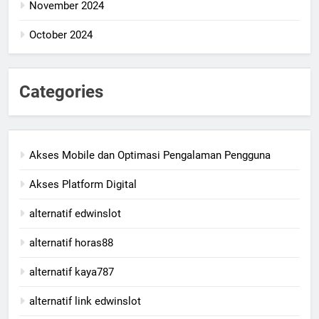
November 2024
October 2024
Categories
Akses Mobile dan Optimasi Pengalaman Pengguna
Akses Platform Digital
alternatif edwinslot
alternatif horas88
alternatif kaya787
alternatif link edwinslot