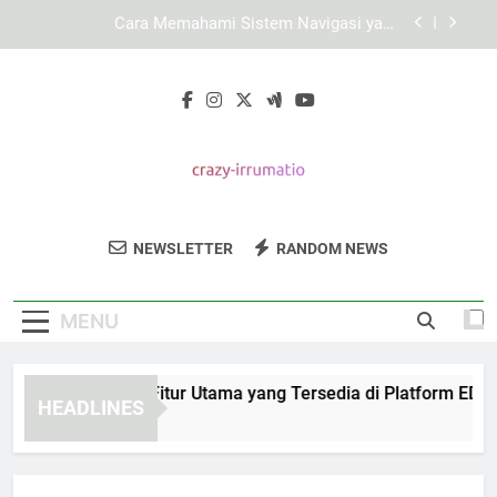
Skip
KAYA787 dan Pengembangan Antarmuka Digital
to
yang Responsif
content
Mengenal Sistem Pengelolaan Halaman yang
Diterapkan pada KAYA787
Cara Memahami Fitur Utama yang Tersedia di
Platform EDWINSLOT
Cara Memahami Sistem Navigasi yang
Diterapkan pada LEBAH4D
Crazy Irrumatio
KAYA787 dan Pengembangan Antarmuka Digital
Situs Hiburan Dewasa Dengan Konten
yang Responsif
NEWSLETTER
RANDOM NEWS
Yang Variatif. Hanya Untuk Pengguna
Mengenal Sistem Pengelolaan Halaman yang
Diterapkan pada KAYA787
Dewasa.
MENU
ra Memahami Fitur Utama yang Tersedia di Platform EDWINS
HEADLINES
Weeks Ago