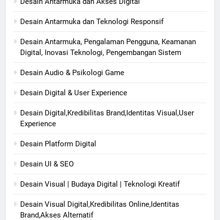
Desain Antarmuka dan Akses Digital
Desain Antarmuka dan Teknologi Responsif
Desain Antarmuka, Pengalaman Pengguna, Keamanan
Digital, Inovasi Teknologi, Pengembangan Sistem
Desain Audio & Psikologi Game
Desain Digital & User Experience
Desain Digital,Kredibilitas Brand,Identitas Visual,User
Experience
Desain Platform Digital
Desain UI & SEO
Desain Visual | Budaya Digital | Teknologi Kreatif
Desain Visual Digital,Kredibilitas Online,Identitas
Brand,Akses Alternatif