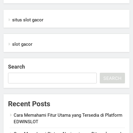
situs slot gacor
slot gacor
Search
SEARCH
Recent Posts
Cara Memahami Fitur Utama yang Tersedia di Platform
EDWINSLOT