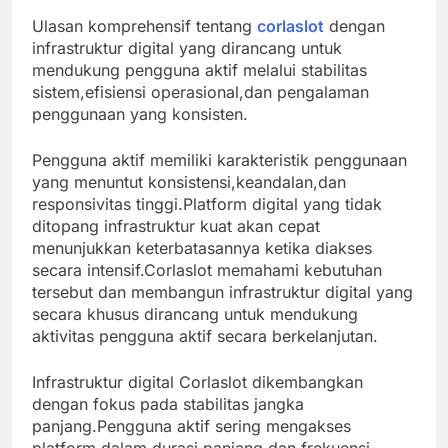
Ulasan komprehensif tentang
corlaslot
dengan
infrastruktur digital yang dirancang untuk
mendukung pengguna aktif melalui stabilitas
sistem,efisiensi operasional,dan pengalaman
penggunaan yang konsisten.
Pengguna aktif memiliki karakteristik penggunaan
yang menuntut konsistensi,keandalan,dan
responsivitas tinggi.Platform digital yang tidak
ditopang infrastruktur kuat akan cepat
menunjukkan keterbatasannya ketika diakses
secara intensif.Corlaslot memahami kebutuhan
tersebut dan membangun infrastruktur digital yang
secara khusus dirancang untuk mendukung
aktivitas pengguna aktif secara berkelanjutan.
Infrastruktur digital Corlaslot dikembangkan
dengan fokus pada stabilitas jangka
panjang.Pengguna aktif sering mengakses
platform dalam durasi panjang dan frekuensi