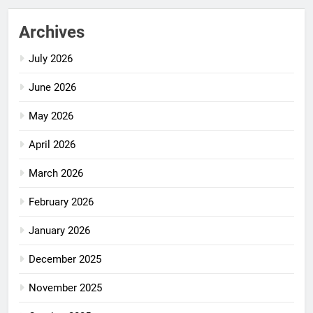
Archives
July 2026
June 2026
May 2026
April 2026
March 2026
February 2026
January 2026
December 2025
November 2025