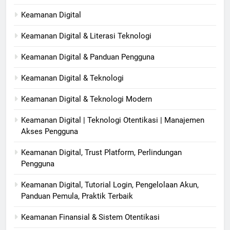
Keamanan Digital
Keamanan Digital & Literasi Teknologi
Keamanan Digital & Panduan Pengguna
Keamanan Digital & Teknologi
Keamanan Digital & Teknologi Modern
Keamanan Digital | Teknologi Otentikasi | Manajemen
Akses Pengguna
Keamanan Digital, Trust Platform, Perlindungan
Pengguna
Keamanan Digital, Tutorial Login, Pengelolaan Akun,
Panduan Pemula, Praktik Terbaik
Keamanan Finansial & Sistem Otentikasi