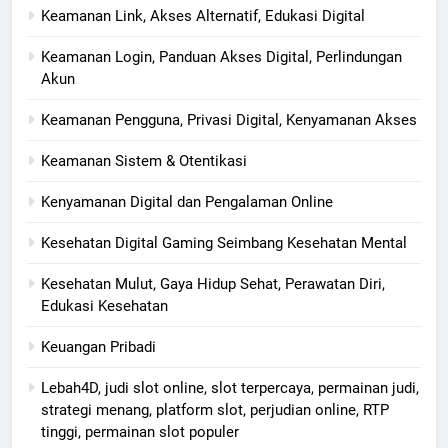
Keamanan Link, Akses Alternatif, Edukasi Digital
Keamanan Login, Panduan Akses Digital, Perlindungan
Akun
Keamanan Pengguna, Privasi Digital, Kenyamanan Akses
Keamanan Sistem & Otentikasi
Kenyamanan Digital dan Pengalaman Online
Kesehatan Digital Gaming Seimbang Kesehatan Mental
Kesehatan Mulut, Gaya Hidup Sehat, Perawatan Diri,
Edukasi Kesehatan
Keuangan Pribadi
Lebah4D, judi slot online, slot terpercaya, permainan judi,
strategi menang, platform slot, perjudian online, RTP
tinggi, permainan slot populer