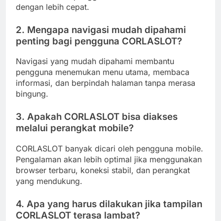
dengan lebih cepat.
2. Mengapa navigasi mudah dipahami
penting bagi pengguna CORLASLOT?
Navigasi yang mudah dipahami membantu
pengguna menemukan menu utama, membaca
informasi, dan berpindah halaman tanpa merasa
bingung.
3. Apakah CORLASLOT bisa diakses
melalui perangkat mobile?
CORLASLOT banyak dicari oleh pengguna mobile.
Pengalaman akan lebih optimal jika menggunakan
browser terbaru, koneksi stabil, dan perangkat
yang mendukung.
4. Apa yang harus dilakukan jika tampilan
CORLASLOT terasa lambat?