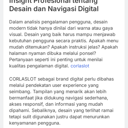
Insight Profesional tentang
Desain dan Navigasi Digital
Dalam analisis pengalaman pengguna, desain
modern tidak hanya dinilai dari warna atau gaya
visual. Desain yang baik harus mampu menjawab
kebutuhan pengguna secara praktis. Apakah menu
mudah ditemukan? Apakah instruksi jelas? Apakah
halaman nyaman dibuka melalui ponsel?
Pertanyaan seperti ini penting untuk menilai
kualitas pengalaman digital.
corlaslot
CORLASLOT sebagai brand digital perlu dibahas
melalui pendekatan user experience yang
seimbang. Tampilan yang menarik akan lebih
bermanfaat jika didukung navigasi sederhana,
akses responsif, dan informasi yang mudah
dipahami. Sebaliknya, desain yang terlihat ramai
tetapi sulit digunakan justru dapat menurunkan
kenyamanan pengguna.