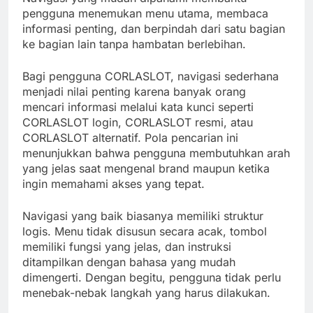
pengguna menemukan menu utama, membaca
informasi penting, dan berpindah dari satu bagian
ke bagian lain tanpa hambatan berlebihan.
Bagi pengguna CORLASLOT, navigasi sederhana
menjadi nilai penting karena banyak orang
mencari informasi melalui kata kunci seperti
CORLASLOT login, CORLASLOT resmi, atau
CORLASLOT alternatif. Pola pencarian ini
menunjukkan bahwa pengguna membutuhkan arah
yang jelas saat mengenal brand maupun ketika
ingin memahami akses yang tepat.
Navigasi yang baik biasanya memiliki struktur
logis. Menu tidak disusun secara acak, tombol
memiliki fungsi yang jelas, dan instruksi
ditampilkan dengan bahasa yang mudah
dimengerti. Dengan begitu, pengguna tidak perlu
menebak-nebak langkah yang harus dilakukan.