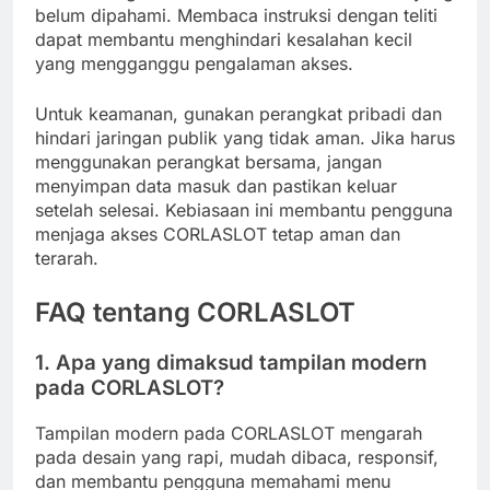
belum dipahami. Membaca instruksi dengan teliti
dapat membantu menghindari kesalahan kecil
yang mengganggu pengalaman akses.
Untuk keamanan, gunakan perangkat pribadi dan
hindari jaringan publik yang tidak aman. Jika harus
menggunakan perangkat bersama, jangan
menyimpan data masuk dan pastikan keluar
setelah selesai. Kebiasaan ini membantu pengguna
menjaga akses CORLASLOT tetap aman dan
terarah.
FAQ tentang CORLASLOT
1. Apa yang dimaksud tampilan modern
pada CORLASLOT?
Tampilan modern pada CORLASLOT mengarah
pada desain yang rapi, mudah dibaca, responsif,
dan membantu pengguna memahami menu