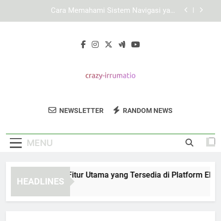
Skip
KAYA787 dan Pengembangan Antarmuka Digital
to
yang Responsif
content
Mengenal Sistem Pengelolaan Halaman yang
Diterapkan pada KAYA787
Cara Memahami Fitur Utama yang Tersedia di
Platform EDWINSLOT
Cara Memahami Sistem Navigasi yang
Diterapkan pada LEBAH4D
Crazy Irrumatio
KAYA787 dan Pengembangan Antarmuka Digital
Situs Hiburan Dewasa Dengan Konten
yang Responsif
NEWSLETTER
RANDOM NEWS
Yang Variatif. Hanya Untuk Pengguna
Mengenal Sistem Pengelolaan Halaman yang
Diterapkan pada KAYA787
Dewasa.
MENU
ra Memahami Fitur Utama yang Tersedia di Platform EDWINS
HEADLINES
Weeks Ago