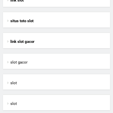
link slot
situs toto slot
link slot gacor
slot gacor
slot
slot