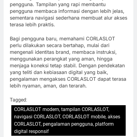
pengguna. Tampilan yang rapi membantu
pengguna membaca informasi dengan lebih jelas,
sementara navigasi sederhana membuat alur akses
terasa lebih praktis.
Bagi pengguna baru, memahami CORLASLOT
perlu dilakukan secara bertahap, mulai dari
mengenali identitas brand, membaca instruksi,
menggunakan perangkat yang aman, hingga
menjaga koneksi tetap stabil. Dengan pendekatan
yang teliti dan kebiasaan digital yang baik,
pengalaman mengakses CORLASLOT dapat terasa
lebih nyaman, aman, dan terarah.
Tagged:
CORLASLOT modern, tampilan CORLASLOT,
navigasi CORLASLOT, CORLASLOT mobile, akses
CORLASLOT, pengalaman pengguna, platform
digital responsif