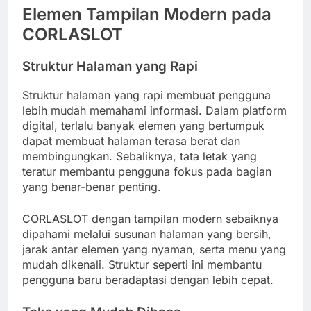
Elemen Tampilan Modern pada
CORLASLOT
Struktur Halaman yang Rapi
Struktur halaman yang rapi membuat pengguna
lebih mudah memahami informasi. Dalam platform
digital, terlalu banyak elemen yang bertumpuk
dapat membuat halaman terasa berat dan
membingungkan. Sebaliknya, tata letak yang
teratur membantu pengguna fokus pada bagian
yang benar-benar penting.
CORLASLOT dengan tampilan modern sebaiknya
dipahami melalui susunan halaman yang bersih,
jarak antar elemen yang nyaman, serta menu yang
mudah dikenali. Struktur seperti ini membantu
pengguna baru beradaptasi dengan lebih cepat.