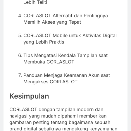
Lebih Teliti
CORLASLOT Alternatif dan Pentingnya
Memilih Akses yang Tepat
CORLASLOT Mobile untuk Aktivitas Digital
yang Lebih Praktis
Tips Mengatasi Kendala Tampilan saat
Membuka CORLASLOT
Panduan Menjaga Keamanan Akun saat
Mengakses CORLASLOT
Kesimpulan
CORLASLOT dengan tampilan modern dan
navigasi yang mudah dipahami memberikan
gambaran penting tentang bagaimana sebuah
brand digital sebaiknya mendukung kenyamanan