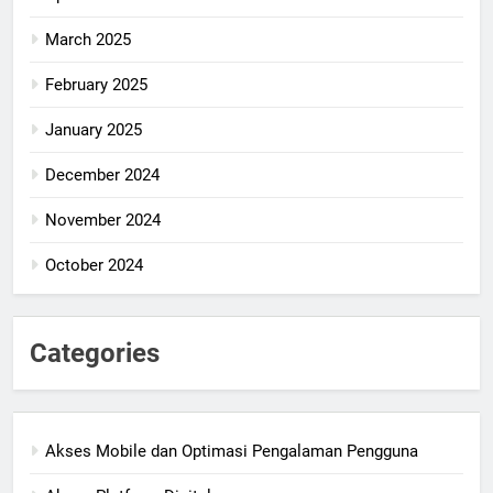
March 2025
February 2025
January 2025
December 2024
November 2024
October 2024
Categories
Akses Mobile dan Optimasi Pengalaman Pengguna