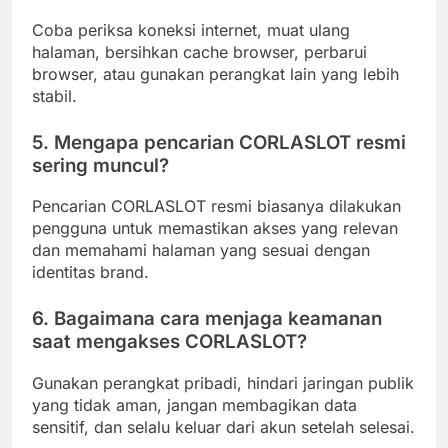
Coba periksa koneksi internet, muat ulang
halaman, bersihkan cache browser, perbarui
browser, atau gunakan perangkat lain yang lebih
stabil.
5. Mengapa pencarian CORLASLOT resmi
sering muncul?
Pencarian CORLASLOT resmi biasanya dilakukan
pengguna untuk memastikan akses yang relevan
dan memahami halaman yang sesuai dengan
identitas brand.
6. Bagaimana cara menjaga keamanan
saat mengakses CORLASLOT?
Gunakan perangkat pribadi, hindari jaringan publik
yang tidak aman, jangan membagikan data
sensitif, dan selalu keluar dari akun setelah selesai.