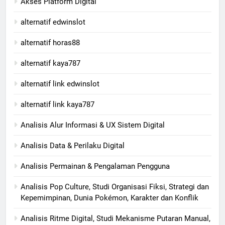
Akses Platform Digital
alternatif edwinslot
alternatif horas88
alternatif kaya787
alternatif link edwinslot
alternatif link kaya787
Analisis Alur Informasi & UX Sistem Digital
Analisis Data & Perilaku Digital
Analisis Permainan & Pengalaman Pengguna
Analisis Pop Culture, Studi Organisasi Fiksi, Strategi dan
Kepemimpinan, Dunia Pokémon, Karakter dan Konflik
Analisis Ritme Digital, Studi Mekanisme Putaran Manual,