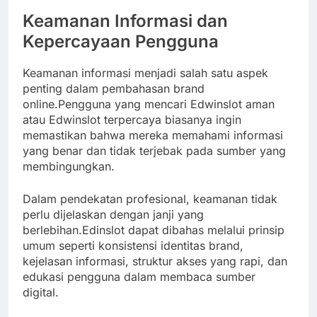
Keamanan Informasi dan
Kepercayaan Pengguna
Keamanan informasi menjadi salah satu aspek
penting dalam pembahasan brand
online.Pengguna yang mencari Edwinslot aman
atau Edwinslot terpercaya biasanya ingin
memastikan bahwa mereka memahami informasi
yang benar dan tidak terjebak pada sumber yang
membingungkan.
Dalam pendekatan profesional, keamanan tidak
perlu dijelaskan dengan janji yang
berlebihan.Edinslot dapat dibahas melalui prinsip
umum seperti konsistensi identitas brand,
kejelasan informasi, struktur akses yang rapi, dan
edukasi pengguna dalam membaca sumber
digital.