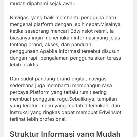
mudah dipahami sejak awal.
Navigasi yang baik membantu pengguna baru
mengenal platform dengan lebih cepat.Misalnya,
ketika seseorang mencari Edwinslot resmi, ia
biasanya ingin menemukan informasi yang jelas
tentang brand, akses, dan panduan
penggunaan.Apabila informasi tersebut disusun
dengan rapi, pengalaman pengguna akan terasa
lebih praktis.
Dari sudut pandang brand digital, navigasi
sederhana juga membantu membangun rasa
percaya.Platform yang terlalu rumit sering
membuat pengguna ragu.Sebaliknya, tampilan
yang teratur, menu yang mudah ditemukan, dan
instruksi yang ringkas dapat membuat Edwinslot
terlihat lebih profesional.
Struktur Informasi yang Mudah