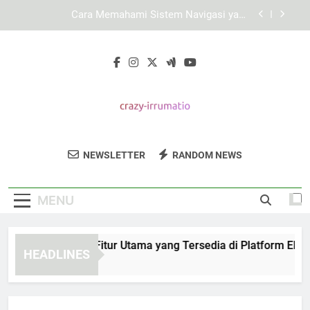
Skip
KAYA787 dan Pengembangan Antarmuka Digital
to
yang Responsif
content
Mengenal Sistem Pengelolaan Halaman yang
Diterapkan pada KAYA787
Cara Memahami Fitur Utama yang Tersedia di
Platform EDWINSLOT
Cara Memahami Sistem Navigasi yang
Diterapkan pada LEBAH4D
Crazy Irrumatio
KAYA787 dan Pengembangan Antarmuka Digital
Situs Hiburan Dewasa Dengan Konten
yang Responsif
NEWSLETTER
RANDOM NEWS
Yang Variatif. Hanya Untuk Pengguna
Mengenal Sistem Pengelolaan Halaman yang
Diterapkan pada KAYA787
Dewasa.
MENU
ra Memahami Fitur Utama yang Tersedia di Platform EDWINS
HEADLINES
Weeks Ago