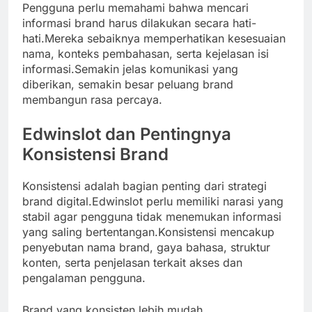
Pengguna perlu memahami bahwa mencari
informasi brand harus dilakukan secara hati-
hati.Mereka sebaiknya memperhatikan kesesuaian
nama, konteks pembahasan, serta kejelasan isi
informasi.Semakin jelas komunikasi yang
diberikan, semakin besar peluang brand
membangun rasa percaya.
Edwinslot dan Pentingnya
Konsistensi Brand
Konsistensi adalah bagian penting dari strategi
brand digital.Edwinslot perlu memiliki narasi yang
stabil agar pengguna tidak menemukan informasi
yang saling bertentangan.Konsistensi mencakup
penyebutan nama brand, gaya bahasa, struktur
konten, serta penjelasan terkait akses dan
pengalaman pengguna.
Brand yang konsisten lebih mudah