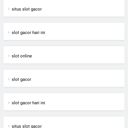
situs slot gacor
slot gacor hari ini
slot online
slot gacor
slot gacor hari ini
situs slot gacor