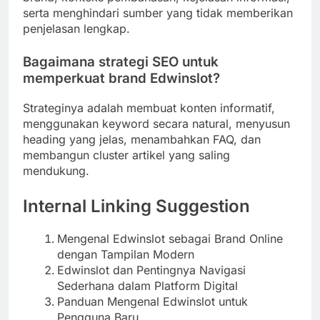
serta menghindari sumber yang tidak memberikan
penjelasan lengkap.
Bagaimana strategi SEO untuk
memperkuat brand Edwinslot?
Strateginya adalah membuat konten informatif,
menggunakan keyword secara natural, menyusun
heading yang jelas, menambahkan FAQ, dan
membangun cluster artikel yang saling
mendukung.
Internal Linking Suggestion
Mengenal Edwinslot sebagai Brand Online
dengan Tampilan Modern
Edwinslot dan Pentingnya Navigasi
Sederhana dalam Platform Digital
Panduan Mengenal Edwinslot untuk
Pengguna Baru