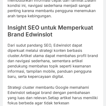
membutuhkan informasi cepat dan familiar.Dalam
kondisi ini, navigasi sederhana menjadi sangat
penting karena membantu pengguna menemukan
arah tanpa kebingungan.
Insight SEO untuk Memperkuat
Brand Edwinslot
Dari sudut pandang SEO, Edwinslot dapat
diperkuat melalui strategi konten berbasis
cluster.Artikel utama dapat membahas profil brand
dan navigasi sederhana, sementara artikel
pendukung membahas topik seperti keamanan
informasi, tampilan mobile, panduan pengguna
baru, serta kepercayaan digital.
Strategi cluster membantu Google memahami
Edwinslot sebagai brand dengan pembahasan
yang luas dan relevan.Setiap artikel harus memiliki
fokus berbeda agar tidak terkesan