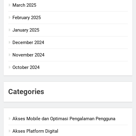
March 2025
February 2025
January 2025
December 2024
November 2024
October 2024
Categories
Akses Mobile dan Optimasi Pengalaman Pengguna
Akses Platform Digital