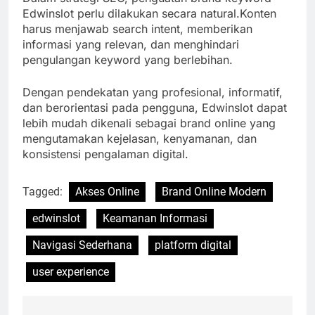
Edwinslot perlu dilakukan secara natural.Konten
harus menjawab search intent, memberikan
informasi yang relevan, dan menghindari
pengulangan keyword yang berlebihan.
Dengan pendekatan yang profesional, informatif,
dan berorientasi pada pengguna, Edwinslot dapat
lebih mudah dikenali sebagai brand online yang
mengutamakan kejelasan, kenyamanan, dan
konsistensi pengalaman digital.
Tagged:
Akses Online
Brand Online Modern
edwinslot
Keamanan Informasi
Navigasi Sederhana
platform digital
user experience