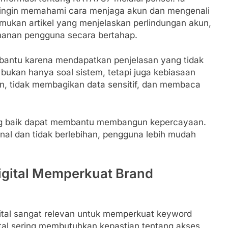
 ingin memahami cara menjaga akun dan mengenali
emukan artikel yang menjelaskan perlindungan akun,
amanan pengguna secara bertahap.
rbantu karena mendapatkan penjelasan yang tidak
bukan hanya soal sistem, tetapi juga kebiasaan
n, tidak membagikan data sensitif, dan membaca
ng baik dapat membantu membangun kepercayaan.
onal dan tidak berlebihan, pengguna lebih mudah
Digital Memperkuat Brand
ital sangat relevan untuk memperkuat keyword
tal sering membutuhkan kepastian tentang akses,