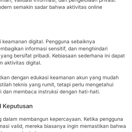
man, validasi informasi, dan pengelolaan privasi.
dern semakin sadar bahwa aktivitas online
i keamanan digital. Pengguna sebaiknya
mbagikan informasi sensitif, dan menghindari
yang bersifat pribadi. Kebiasaan sederhana ini dapat
aktivitas digital.
itkan dengan edukasi keamanan akun yang mudah
ilah teknis yang rumit, tetapi perlu mengetahui
di dan membaca instruksi dengan hati-hati.
l Keputusan
ing dalam membangun kepercayaan. Ketika pengguna
asi valid, mereka biasanya ingin memastikan bahwa