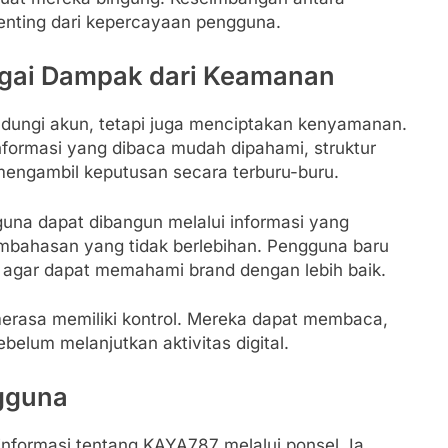
nting dari kepercayaan pengguna.
gai Dampak dari Keamanan
indungi akun, tetapi juga menciptakan kenyamanan.
nformasi yang dibaca mudah dipahami, struktur
 mengambil keputusan secara terburu-buru.
na dapat dibangun melalui informasi yang
embahasan yang tidak berlebihan. Pengguna baru
agar dapat memahami brand dengan lebih baik.
rasa memiliki kontrol. Mereka dapat membaca,
lum melanjutkan aktivitas digital.
ngguna
formasi tentang KAYA787 melalui ponsel. Ia