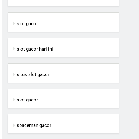
slot gacor
slot gacor hari ini
situs slot gacor
slot gacor
spaceman gacor