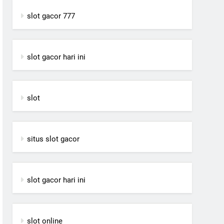
slot gacor 777
slot gacor hari ini
slot
situs slot gacor
slot gacor hari ini
slot online