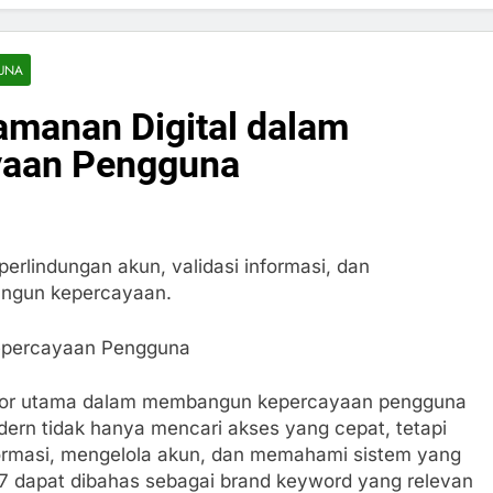
GUNA
manan Digital dalam
yaan Pengguna
perlindungan akun, validasi informasi, dan
ngun kepercayaan.
Kepercayaan Pengguna
faktor utama dalam membangun kepercayaan pengguna
ern tidak hanya mencari akses yang cepat, tetapi
ormasi, mengelola akun, dan memahami sistem yang
7 dapat dibahas sebagai brand keyword yang relevan