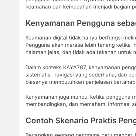
keamanan dan kemudahan menjadi bagian pe
Kenyamanan Pengguna seba
Keamanan digital tidak hanya berfungsi mel
Pengguna akan merasa lebih tenang ketika i
halaman jelas, dan tidak ada tekanan untuk
Dalam konteks KAYA787, kenyamanan penggu
sistematis, navigasi yang sederhana, dan p
biasanya membutuhkan penjelasan bertahap 
Kenyamanan juga muncul ketika pengguna me
membandingkan, dan memahami informasi sebe
Contoh Skenario Praktis Pe
Bayangkan seorang pengguna baru mencari in