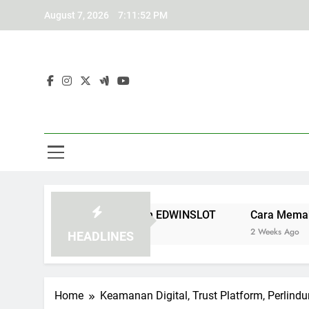
Skip
August 7, 2026
7:11:53 PM
to
content
Cra
Situs Hib
rsedia di Platform EDWINSLOT
Cara Memahami Sistem 
2 Weeks Ago
HEADLINES
Home
Keamanan Digital, Trust Platform, Perlin