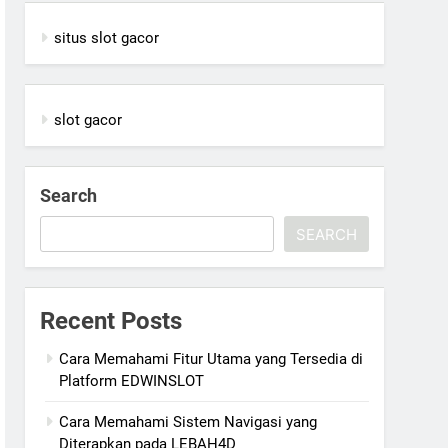
situs slot gacor
slot gacor
Search
SEARCH
Recent Posts
Cara Memahami Fitur Utama yang Tersedia di
Platform EDWINSLOT
Cara Memahami Sistem Navigasi yang
Diterapkan pada LEBAH4D