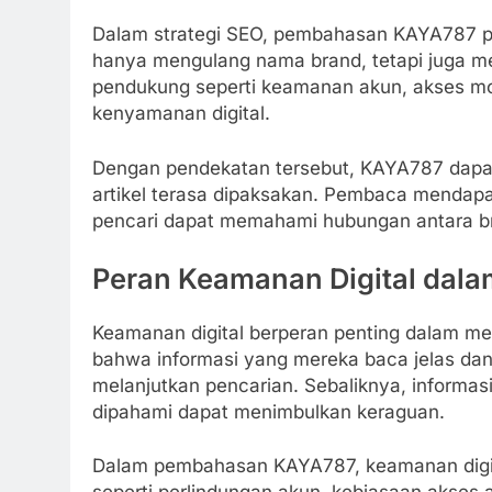
Dalam strategi SEO, pembahasan KAYA787 perl
hanya mengulang nama brand, tetapi juga m
pendukung seperti keamanan akun, akses mobi
kenyamanan digital.
Dengan pendekatan tersebut, KAYA787 dapa
artikel terasa dipaksakan. Pembaca mendap
pencari dapat memahami hubungan antara b
Peran Keamanan Digital dal
Keamanan digital berperan penting dalam m
bahwa informasi yang mereka baca jelas dan
melanjutkan pencarian. Sebaliknya, informasi
dipahami dapat menimbulkan keraguan.
Dalam pembahasan KAYA787, keamanan digita