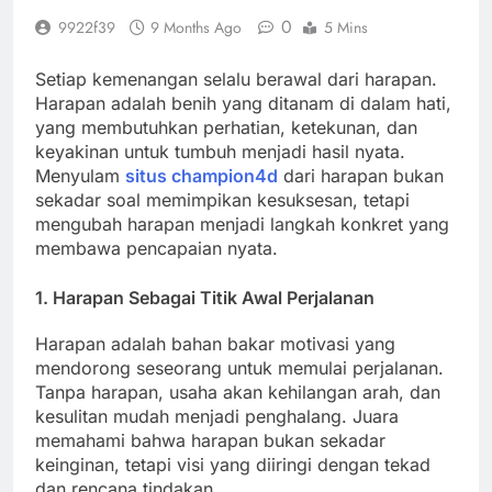
0
9922f39
9 Months Ago
5 Mins
Setiap kemenangan selalu berawal dari harapan.
Harapan adalah benih yang ditanam di dalam hati,
yang membutuhkan perhatian, ketekunan, dan
keyakinan untuk tumbuh menjadi hasil nyata.
Menyulam
situs champion4d
dari harapan bukan
sekadar soal memimpikan kesuksesan, tetapi
mengubah harapan menjadi langkah konkret yang
membawa pencapaian nyata.
1. Harapan Sebagai Titik Awal Perjalanan
Harapan adalah bahan bakar motivasi yang
mendorong seseorang untuk memulai perjalanan.
Tanpa harapan, usaha akan kehilangan arah, dan
kesulitan mudah menjadi penghalang. Juara
memahami bahwa harapan bukan sekadar
keinginan, tetapi visi yang diiringi dengan tekad
dan rencana tindakan.