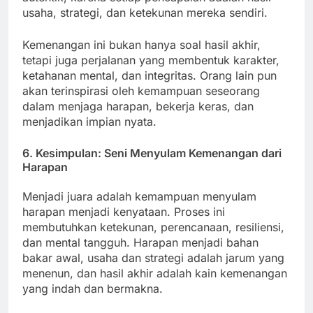
usaha, strategi, dan ketekunan mereka sendiri.
Kemenangan ini bukan hanya soal hasil akhir,
tetapi juga perjalanan yang membentuk karakter,
ketahanan mental, dan integritas. Orang lain pun
akan terinspirasi oleh kemampuan seseorang
dalam menjaga harapan, bekerja keras, dan
menjadikan impian nyata.
6. Kesimpulan: Seni Menyulam Kemenangan dari
Harapan
Menjadi juara adalah kemampuan menyulam
harapan menjadi kenyataan. Proses ini
membutuhkan ketekunan, perencanaan, resiliensi,
dan mental tangguh. Harapan menjadi bahan
bakar awal, usaha dan strategi adalah jarum yang
menenun, dan hasil akhir adalah kain kemenangan
yang indah dan bermakna.