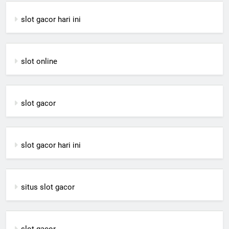
slot gacor hari ini
slot online
slot gacor
slot gacor hari ini
situs slot gacor