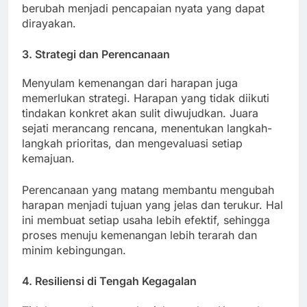
berubah menjadi pencapaian nyata yang dapat
dirayakan.
3. Strategi dan Perencanaan
Menyulam kemenangan dari harapan juga
memerlukan strategi. Harapan yang tidak diikuti
tindakan konkret akan sulit diwujudkan. Juara
sejati merancang rencana, menentukan langkah-
langkah prioritas, dan mengevaluasi setiap
kemajuan.
Perencanaan yang matang membantu mengubah
harapan menjadi tujuan yang jelas dan terukur. Hal
ini membuat setiap usaha lebih efektif, sehingga
proses menuju kemenangan lebih terarah dan
minim kebingungan.
4. Resiliensi di Tengah Kegagalan