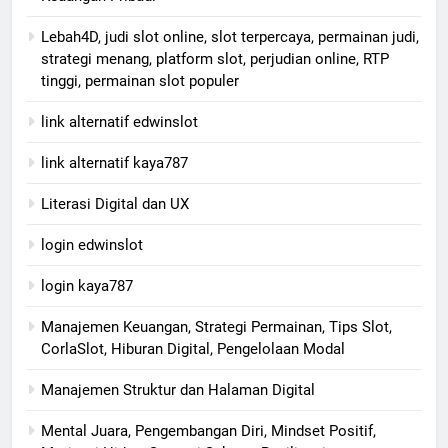
Lebah4D, judi slot online, slot terpercaya, permainan judi,
strategi menang, platform slot, perjudian online, RTP
tinggi, permainan slot populer
link alternatif edwinslot
link alternatif kaya787
Literasi Digital dan UX
login edwinslot
login kaya787
Manajemen Keuangan, Strategi Permainan, Tips Slot,
CorlaSlot, Hiburan Digital, Pengelolaan Modal
Manajemen Struktur dan Halaman Digital
Mental Juara, Pengembangan Diri, Mindset Positif,