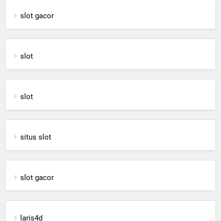
slot gacor
slot
slot
situs slot
slot gacor
laris4d