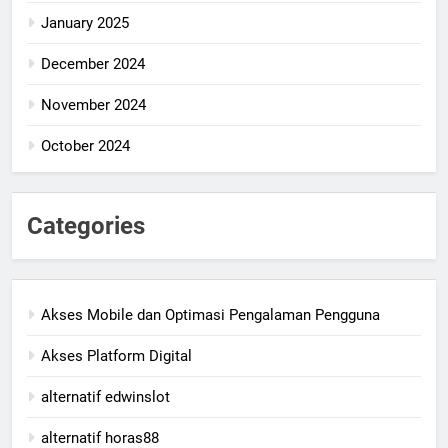
January 2025
December 2024
November 2024
October 2024
Categories
Akses Mobile dan Optimasi Pengalaman Pengguna
Akses Platform Digital
alternatif edwinslot
alternatif horas88