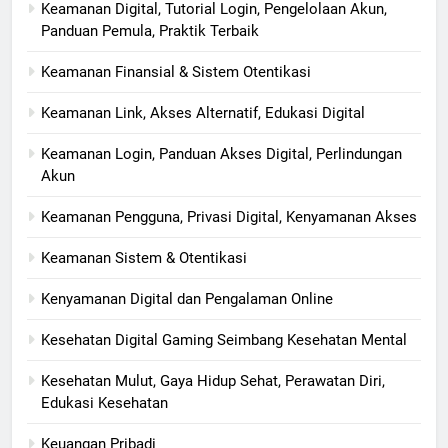
Keamanan Digital, Tutorial Login, Pengelolaan Akun,
Panduan Pemula, Praktik Terbaik
Keamanan Finansial & Sistem Otentikasi
Keamanan Link, Akses Alternatif, Edukasi Digital
Keamanan Login, Panduan Akses Digital, Perlindungan
Akun
Keamanan Pengguna, Privasi Digital, Kenyamanan Akses
Keamanan Sistem & Otentikasi
Kenyamanan Digital dan Pengalaman Online
Kesehatan Digital Gaming Seimbang Kesehatan Mental
Kesehatan Mulut, Gaya Hidup Sehat, Perawatan Diri,
Edukasi Kesehatan
Keuangan Pribadi