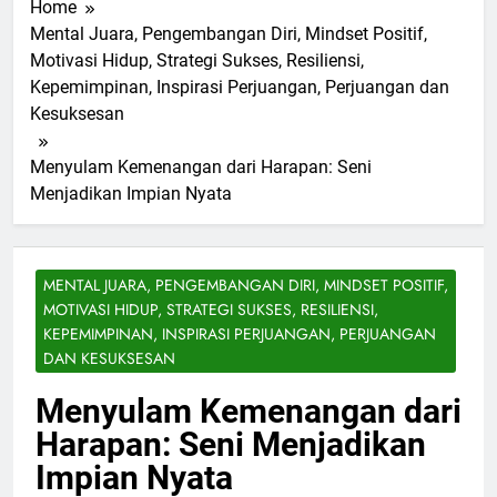
Home
Mental Juara, Pengembangan Diri, Mindset Positif,
Motivasi Hidup, Strategi Sukses, Resiliensi,
Kepemimpinan, Inspirasi Perjuangan, Perjuangan dan
Kesuksesan
Menyulam Kemenangan dari Harapan: Seni
Menjadikan Impian Nyata
MENTAL JUARA, PENGEMBANGAN DIRI, MINDSET POSITIF,
MOTIVASI HIDUP, STRATEGI SUKSES, RESILIENSI,
KEPEMIMPINAN, INSPIRASI PERJUANGAN, PERJUANGAN
DAN KESUKSESAN
Menyulam Kemenangan dari
Harapan: Seni Menjadikan
Impian Nyata