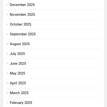
December 2025
November 2025
October 2025
September 2025
August 2025
July 2025
June 2025
May 2025
April 2025
March 2025
February 2025