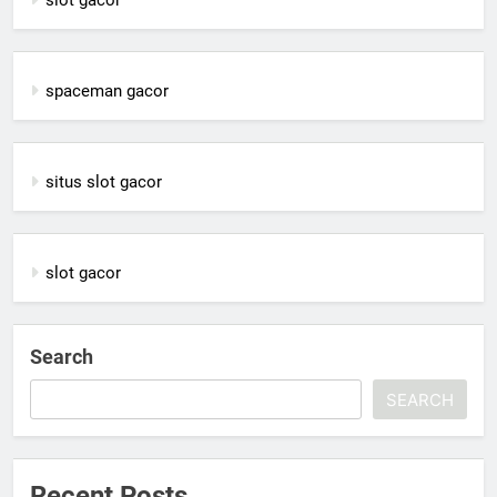
slot gacor
spaceman gacor
situs slot gacor
slot gacor
Search
SEARCH
Recent Posts