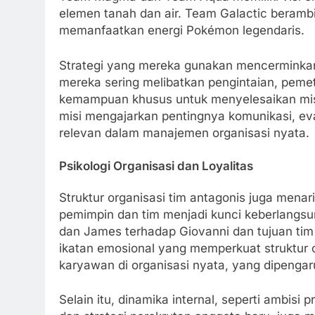
elemen tanah dan air. Team Galactic beram
memanfaatkan energi Pokémon legendaris.
Strategi yang mereka gunakan mencerminkan 
mereka sering melibatkan pengintaian, pem
kemampuan khusus untuk menyelesaikan misi 
misi mengajarkan pentingnya komunikasi, eva
relevan dalam manajemen organisasi nyata.
Psikologi Organisasi dan Loyalitas
Struktur organisasi tim antagonis juga menari
pemimpin dan tim menjadi kunci keberlangsun
dan James terhadap Giovanni dan tujuan tim
ikatan emosional yang memperkuat struktur o
karyawan di organisasi nyata, yang dipengar
Selain itu, dinamika internal, seperti ambisi