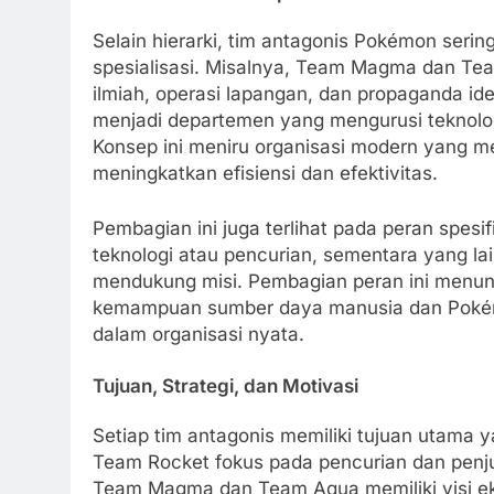
Selain hierarki, tim antagonis Pokémon sering
spesialisasi. Misalnya, Team Magma dan Team
ilmiah, operasi lapangan, dan propaganda i
menjadi departemen yang mengurusi teknolog
Konsep ini meniru organisasi modern yang 
meningkatkan efisiensi dan efektivitas.
Pembagian ini juga terlihat pada peran spesi
teknologi atau pencurian, sementara yang la
mendukung misi. Pembagian peran ini menun
kemampuan sumber daya manusia dan Pokémo
dalam organisasi nyata.
Tujuan, Strategi, dan Motivasi
Setiap tim antagonis memiliki tujuan utama y
Team Rocket fokus pada pencurian dan penj
Team Magma dan Team Aqua memiliki visi ek