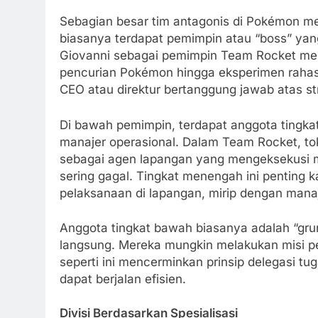
Sebagian besar tim antagonis di Pokémon memi
biasanya terdapat pemimpin atau “boss” yan
Giovanni sebagai pemimpin Team Rocket menga
pencurian Pokémon hingga eksperimen rahasia
CEO atau direktur bertanggung jawab atas s
Di bawah pemimpin, terdapat anggota tingk
manajer operasional. Dalam Team Rocket, to
sebagai agen lapangan yang mengeksekusi m
sering gagal. Tingkat menengah ini penting 
pelaksanaan di lapangan, mirip dengan manaj
Anggota tingkat bawah biasanya adalah “gru
langsung. Mereka mungkin melakukan misi pen
seperti ini mencerminkan prinsip delegasi tug
dapat berjalan efisien.
Divisi Berdasarkan Spesialisasi