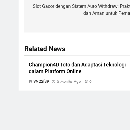
navigation
Slot Gacor dengan Sistem Auto Withdraw: Prakt
dan Aman untuk Pema
Related News
Champion4D Toto dan Adaptasi Teknologi
dalam Platform Online
9922f39
5 Months Ago
0