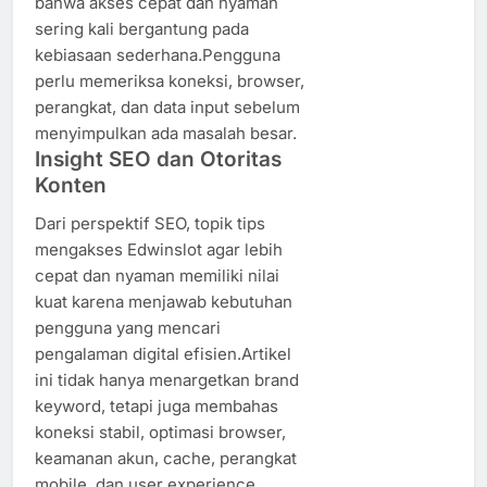
bahwa akses cepat dan nyaman
sering kali bergantung pada
kebiasaan sederhana.Pengguna
perlu memeriksa koneksi, browser,
perangkat, dan data input sebelum
menyimpulkan ada masalah besar.
Insight SEO dan Otoritas
Konten
Dari perspektif SEO, topik tips
mengakses Edwinslot agar lebih
cepat dan nyaman memiliki nilai
kuat karena menjawab kebutuhan
pengguna yang mencari
pengalaman digital efisien.Artikel
ini tidak hanya menargetkan brand
keyword, tetapi juga membahas
koneksi stabil, optimasi browser,
keamanan akun, cache, perangkat
mobile, dan user experience.