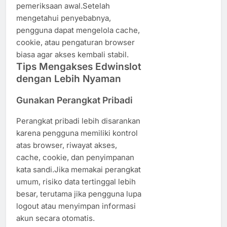
pemeriksaan awal.Setelah
mengetahui penyebabnya,
pengguna dapat mengelola cache,
cookie, atau pengaturan browser
biasa agar akses kembali stabil.
Tips Mengakses Edwinslot
dengan Lebih Nyaman
Gunakan Perangkat Pribadi
Perangkat pribadi lebih disarankan
karena pengguna memiliki kontrol
atas browser, riwayat akses,
cache, cookie, dan penyimpanan
kata sandi.Jika memakai perangkat
umum, risiko data tertinggal lebih
besar, terutama jika pengguna lupa
logout atau menyimpan informasi
akun secara otomatis.