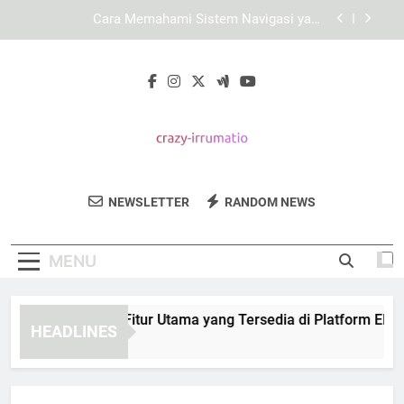
Skip
KAYA787 dan Pengembangan Antarmuka Digital
to
yang Responsif
content
Mengenal Sistem Pengelolaan Halaman yang
Diterapkan pada KAYA787
Cara Memahami Fitur Utama yang Tersedia di
Platform EDWINSLOT
Cara Memahami Sistem Navigasi yang
Diterapkan pada LEBAH4D
Crazy Irrumatio
KAYA787 dan Pengembangan Antarmuka Digital
Situs Hiburan Dewasa Dengan Konten
yang Responsif
NEWSLETTER
RANDOM NEWS
Yang Variatif. Hanya Untuk Pengguna
Mengenal Sistem Pengelolaan Halaman yang
Diterapkan pada KAYA787
Dewasa.
MENU
ra Memahami Fitur Utama yang Tersedia di Platform EDWIN
HEADLINES
Weeks Ago