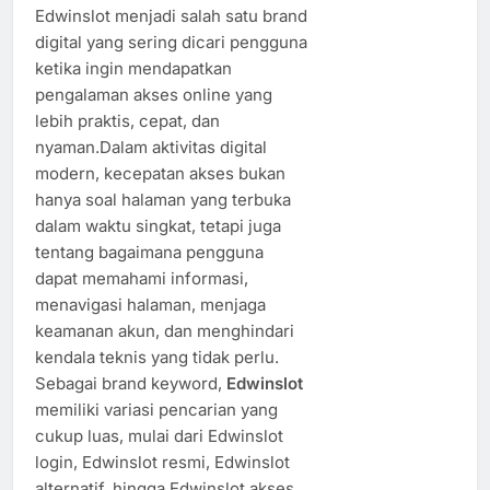
Edwinslot menjadi salah satu brand
digital yang sering dicari pengguna
ketika ingin mendapatkan
pengalaman akses online yang
lebih praktis, cepat, dan
nyaman.Dalam aktivitas digital
modern, kecepatan akses bukan
hanya soal halaman yang terbuka
dalam waktu singkat, tetapi juga
tentang bagaimana pengguna
dapat memahami informasi,
menavigasi halaman, menjaga
keamanan akun, dan menghindari
kendala teknis yang tidak perlu.
Sebagai brand keyword,
Edwinslot
memiliki variasi pencarian yang
cukup luas, mulai dari Edwinslot
login, Edwinslot resmi, Edwinslot
alternatif, hingga Edwinslot akses