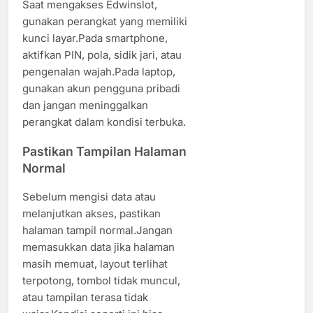
Saat mengakses Edwinslot,
gunakan perangkat yang memiliki
kunci layar.Pada smartphone,
aktifkan PIN, pola, sidik jari, atau
pengenalan wajah.Pada laptop,
gunakan akun pengguna pribadi
dan jangan meninggalkan
perangkat dalam kondisi terbuka.
Pastikan Tampilan Halaman
Normal
Sebelum mengisi data atau
melanjutkan akses, pastikan
halaman tampil normal.Jangan
memasukkan data jika halaman
masih memuat, layout terlihat
terpotong, tombol tidak muncul,
atau tampilan terasa tidak