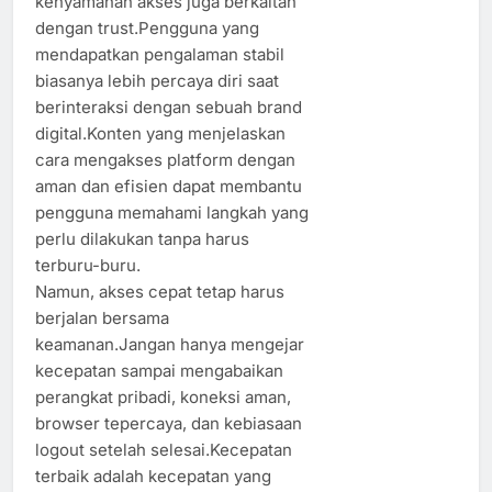
kenyamanan akses juga berkaitan
dengan trust.Pengguna yang
mendapatkan pengalaman stabil
biasanya lebih percaya diri saat
berinteraksi dengan sebuah brand
digital.Konten yang menjelaskan
cara mengakses platform dengan
aman dan efisien dapat membantu
pengguna memahami langkah yang
perlu dilakukan tanpa harus
terburu-buru.
Namun, akses cepat tetap harus
berjalan bersama
keamanan.Jangan hanya mengejar
kecepatan sampai mengabaikan
perangkat pribadi, koneksi aman,
browser tepercaya, dan kebiasaan
logout setelah selesai.Kecepatan
terbaik adalah kecepatan yang