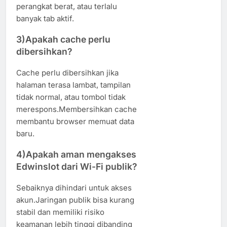
perangkat berat, atau terlalu
banyak tab aktif.
3)Apakah cache perlu
dibersihkan?
Cache perlu dibersihkan jika
halaman terasa lambat, tampilan
tidak normal, atau tombol tidak
merespons.Membersihkan cache
membantu browser memuat data
baru.
4)Apakah aman mengakses
Edwinslot dari Wi-Fi publik?
Sebaiknya dihindari untuk akses
akun.Jaringan publik bisa kurang
stabil dan memiliki risiko
keamanan lebih tinggi dibanding