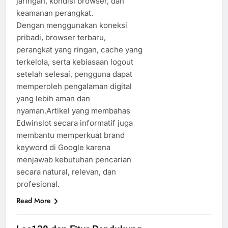
jaringan, kondisi browser, dan
keamanan perangkat.
Dengan menggunakan koneksi
pribadi, browser terbaru,
perangkat yang ringan, cache yang
terkelola, serta kebiasaan logout
setelah selesai, pengguna dapat
memperoleh pengalaman digital
yang lebih aman dan
nyaman.Artikel yang membahas
Edwinslot secara informatif juga
membantu memperkuat brand
keyword di Google karena
menjawab kebutuhan pencarian
secara natural, relevan, dan
profesional.
Read More