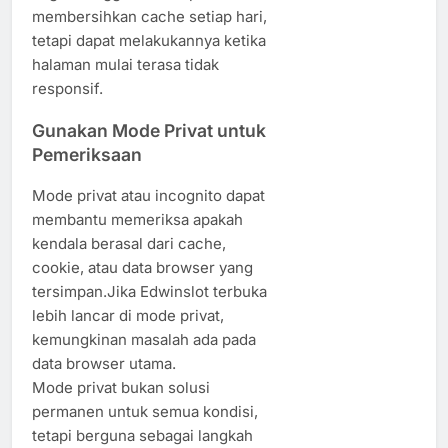
membersihkan cache setiap hari,
tetapi dapat melakukannya ketika
halaman mulai terasa tidak
responsif.
Gunakan Mode Privat untuk
Pemeriksaan
Mode privat atau incognito dapat
membantu memeriksa apakah
kendala berasal dari cache,
cookie, atau data browser yang
tersimpan.Jika Edwinslot terbuka
lebih lancar di mode privat,
kemungkinan masalah ada pada
data browser utama.
Mode privat bukan solusi
permanen untuk semua kondisi,
tetapi berguna sebagai langkah