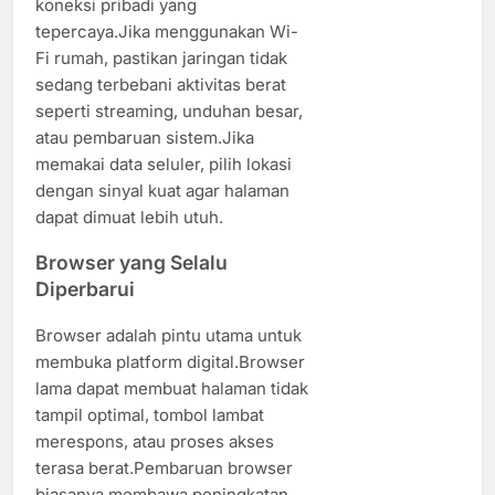
koneksi pribadi yang
tepercaya.Jika menggunakan Wi-
Fi rumah, pastikan jaringan tidak
sedang terbebani aktivitas berat
seperti streaming, unduhan besar,
atau pembaruan sistem.Jika
memakai data seluler, pilih lokasi
dengan sinyal kuat agar halaman
dapat dimuat lebih utuh.
Browser yang Selalu
Diperbarui
Browser adalah pintu utama untuk
membuka platform digital.Browser
lama dapat membuat halaman tidak
tampil optimal, tombol lambat
merespons, atau proses akses
terasa berat.Pembaruan browser
biasanya membawa peningkatan