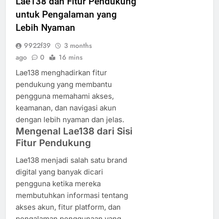
Lae138 dan Fitur Pendukung
untuk Pengalaman yang
Lebih Nyaman
9922f39
3 months
ago
0
16 mins
Lae138 menghadirkan fitur
pendukung yang membantu
pengguna memahami akses,
keamanan, dan navigasi akun
dengan lebih nyaman dan jelas.
Mengenal Lae138 dari Sisi
Fitur Pendukung
Lae138 menjadi salah satu brand
digital yang banyak dicari
pengguna ketika mereka
membutuhkan informasi tentang
akses akun, fitur platform, dan
pengalaman penggunaan yang