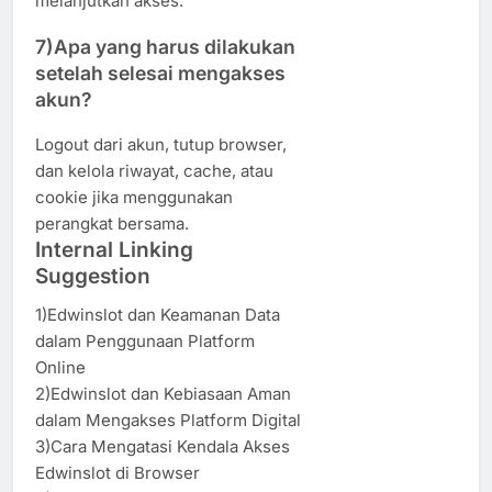
melanjutkan akses.
7)Apa yang harus dilakukan
setelah selesai mengakses
akun?
Logout dari akun, tutup browser,
dan kelola riwayat, cache, atau
cookie jika menggunakan
perangkat bersama.
Internal Linking
Suggestion
1)Edwinslot dan Keamanan Data
dalam Penggunaan Platform
Online
2)Edwinslot dan Kebiasaan Aman
dalam Mengakses Platform Digital
3)Cara Mengatasi Kendala Akses
Edwinslot di Browser