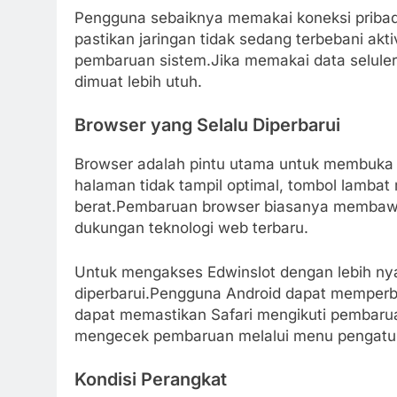
Pengguna sebaiknya memakai koneksi pribad
pastikan jaringan tidak sedang terbebani akti
pembaruan sistem.Jika memakai data seluler,
dimuat lebih utuh.
Browser yang Selalu Diperbarui
Browser adalah pintu utama untuk membuka 
halaman tidak tampil optimal, tombol lambat
berat.Pembaruan browser biasanya membawa
dukungan teknologi web terbaru.
Untuk mengakses Edwinslot dengan lebih ny
diperbarui.Pengguna Android dapat memperba
dapat memastikan Safari mengikuti pembaru
mengecek pembaruan melalui menu pengatur
Kondisi Perangkat