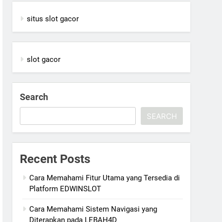
situs slot gacor
slot gacor
Search
SEARCH
Recent Posts
Cara Memahami Fitur Utama yang Tersedia di
Platform EDWINSLOT
Cara Memahami Sistem Navigasi yang
Diterapkan pada LEBAH4D