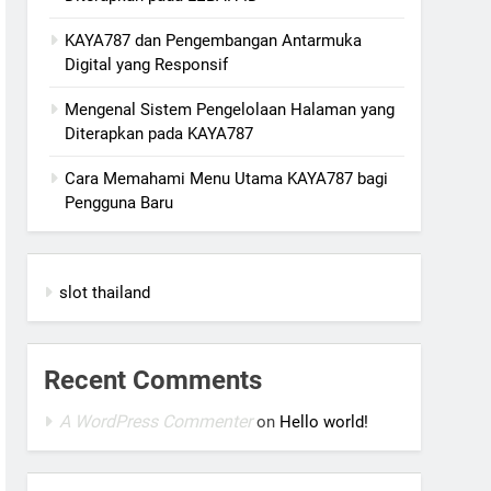
KAYA787 dan Pengembangan Antarmuka
Digital yang Responsif
Mengenal Sistem Pengelolaan Halaman yang
Diterapkan pada KAYA787
Cara Memahami Menu Utama KAYA787 bagi
Pengguna Baru
slot thailand
Recent Comments
A WordPress Commenter
on
Hello world!