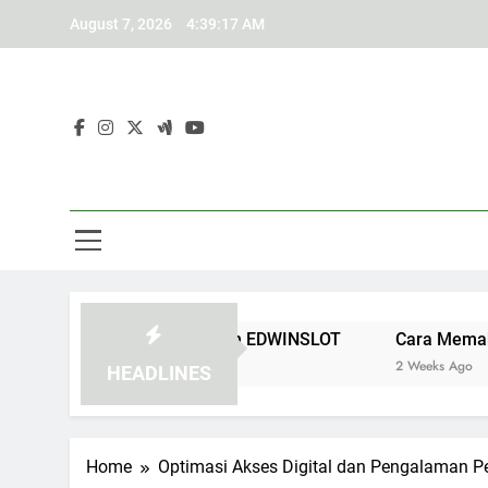
Skip
August 7, 2026
4:39:18 AM
to
content
Cra
Situs Hib
rsedia di Platform EDWINSLOT
Cara Memahami Sistem 
2 Weeks Ago
HEADLINES
Home
Optimasi Akses Digital dan Pengalaman 