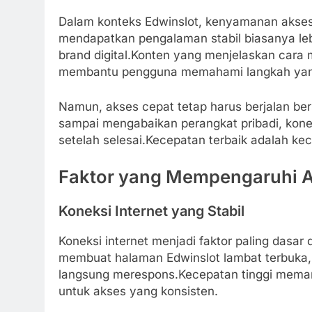
Dalam konteks Edwinslot, kenyamanan akses
mendapatkan pengalaman stabil biasanya lebi
brand digital.Konten yang menjelaskan cara
membantu pengguna memahami langkah yang p
Namun, akses cepat tetap harus berjalan 
sampai mengabaikan perangkat pribadi, kone
setelah selesai.Kecepatan terbaik adalah k
Faktor yang Mempengaruhi A
Koneksi Internet yang Stabil
Koneksi internet menjadi faktor paling dasar 
membuat halaman Edwinslot lambat terbuka, 
langsung merespons.Kecepatan tinggi memang 
untuk akses yang konsisten.