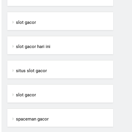
slot gacor
slot gacor hari ini
situs slot gacor
slot gacor
spaceman gacor