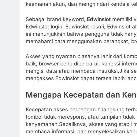
keamanan akun, dan menghindari kendala tekn
Sebagai brand keyword,
Edwinslot
memiliki v
Edwinslot login, Edwinslot resmi, Edwinslot a
ini menunjukkan bahwa pengguna tidak hanya
memahami cara menggunakan perangkat, brow
Akses yang nyaman biasanya lahir dari kombi
baik, browser perlu diperbarui, koneksi interne
mengisi data atau membaca instruksi.Jika s
mengakses Edwinslot dapat terasa lebih lanc
Mengapa Kecepatan dan Ken
Kecepatan akses berpengaruh langsung terh
tombol tidak merespons, atau tampilan tidak
kenyamanan.Sebaliknya, akses yang stabil
membaca informasi, dan menyelesaikan kebu