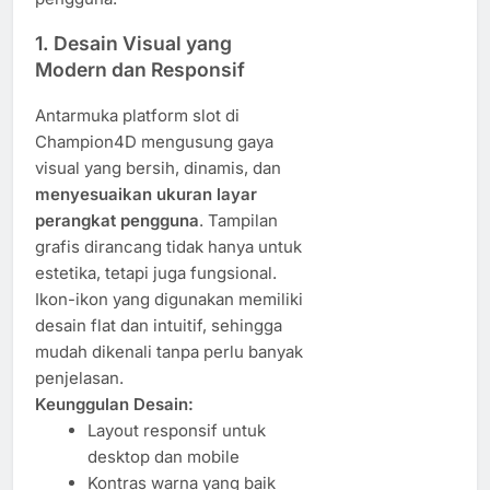
1.
Desain Visual yang
Modern dan Responsif
Antarmuka platform slot di
Champion4D mengusung gaya
visual yang bersih, dinamis, dan
menyesuaikan ukuran layar
perangkat pengguna
. Tampilan
grafis dirancang tidak hanya untuk
estetika, tetapi juga fungsional.
Ikon-ikon yang digunakan memiliki
desain flat dan intuitif, sehingga
mudah dikenali tanpa perlu banyak
penjelasan.
Keunggulan Desain:
Layout responsif untuk
desktop dan mobile
Kontras warna yang baik