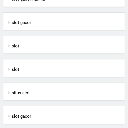
slot gacor
slot
slot
situs slot
slot gacor