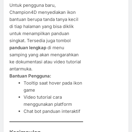
Untuk pengguna baru,
Champion4D menyediakan ikon
bantuan berupa tanda tanya kecil
di tiap halaman yang bisa diklik
untuk menampilkan panduan
singkat. Tersedia juga tombol
panduan lengkap
di menu
samping yang akan mengarahkan
ke dokumentasi atau video tutorial
antarmuka.
Bantuan Pengguna:
Tooltip saat hover pada ikon
game
Video tutorial cara
menggunakan platform
Chat bot panduan interaktif