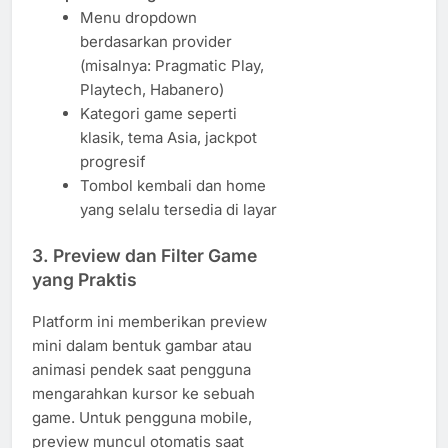
Menu dropdown
berdasarkan provider
(misalnya: Pragmatic Play,
Playtech, Habanero)
Kategori game seperti
klasik, tema Asia, jackpot
progresif
Tombol kembali dan home
yang selalu tersedia di layar
3.
Preview dan Filter Game
yang Praktis
Platform ini memberikan preview
mini dalam bentuk gambar atau
animasi pendek saat pengguna
mengarahkan kursor ke sebuah
game. Untuk pengguna mobile,
preview muncul otomatis saat