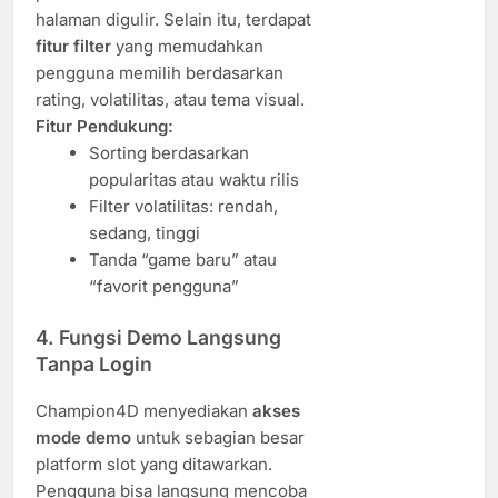
halaman digulir. Selain itu, terdapat
fitur filter
yang memudahkan
pengguna memilih berdasarkan
rating, volatilitas, atau tema visual.
Fitur Pendukung:
Sorting berdasarkan
popularitas atau waktu rilis
Filter volatilitas: rendah,
sedang, tinggi
Tanda “game baru” atau
“favorit pengguna”
4.
Fungsi Demo Langsung
Tanpa Login
Champion4D menyediakan
akses
mode demo
untuk sebagian besar
platform slot yang ditawarkan.
Pengguna bisa langsung mencoba