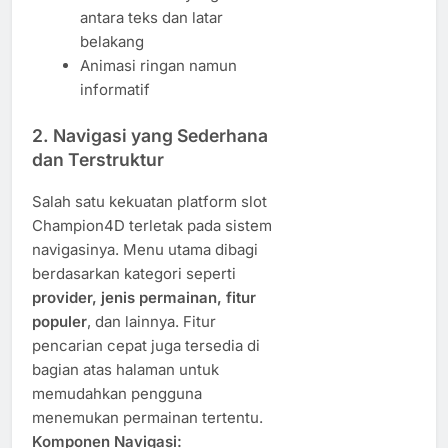
antara teks dan latar
belakang
Animasi ringan namun
informatif
2.
Navigasi yang Sederhana
dan Terstruktur
Salah satu kekuatan platform slot
Champion4D terletak pada sistem
navigasinya. Menu utama dibagi
berdasarkan kategori seperti
provider, jenis permainan, fitur
populer
, dan lainnya. Fitur
pencarian cepat juga tersedia di
bagian atas halaman untuk
memudahkan pengguna
menemukan permainan tertentu.
Komponen Navigasi: