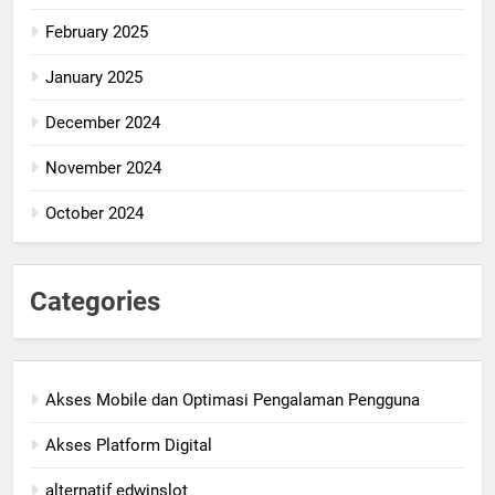
February 2025
January 2025
December 2024
November 2024
October 2024
Categories
Akses Mobile dan Optimasi Pengalaman Pengguna
Akses Platform Digital
alternatif edwinslot