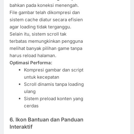
bahkan pada koneksi menengah.
File gambar telah dikompresi dan
sistem cache diatur secara efisien
agar loading tidak terganggu.
Selain itu, sistem scroll tak
terbatas memungkinkan pengguna
melihat banyak pilihan game tanpa
harus reload halaman.
Optimasi Performa:
Kompresi gambar dan script
untuk kecepatan
Scroll dinamis tanpa loading
ulang
Sistem preload konten yang
cerdas
6.
Ikon Bantuan dan Panduan
Interaktif