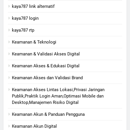
kaya787 link alternatif
kaya787 login
kaya787 rtp
Keamanan & Teknologi
Keamanan & Validasi Akses Digital
Keamanan Akses & Edukasi Digital
Keamanan Akses dan Validasi Brand
Keamanan Akses Lintas Lokasi,Privasi Jaringan
Publik,Praktik Login Aman,Optimasi Mobile dan
Desktop,Manajemen Risiko Digital
Keamanan Akun & Panduan Pengguna
Keamanan Akun Digital