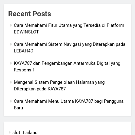
Recent Posts
Cara Memahami Fitur Utama yang Tersedia di Platform
EDWINSLOT
Cara Memahami Sistem Navigasi yang Diterapkan pada
LEBAH4D
KAYA787 dan Pengembangan Antarmuka Digital yang
Responsif
Mengenal Sistem Pengelolaan Halaman yang
Diterapkan pada KAYA787
Cara Memahami Menu Utama KAYA787 bagi Pengguna
Baru
slot thailand