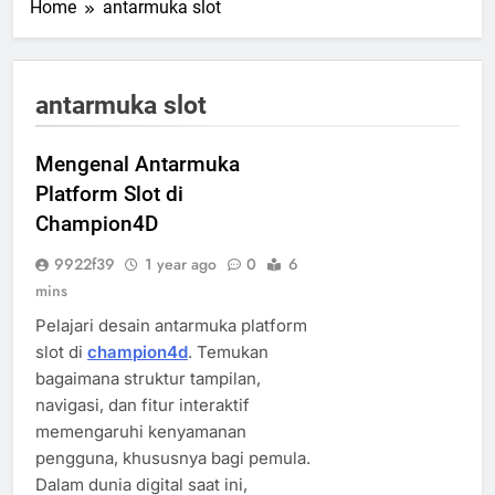
Home
antarmuka slot
antarmuka slot
Mengenal Antarmuka
Platform Slot di
Champion4D
9922f39
1 year ago
0
6
mins
Pelajari desain antarmuka platform
slot di
champion4d
. Temukan
bagaimana struktur tampilan,
navigasi, dan fitur interaktif
memengaruhi kenyamanan
pengguna, khususnya bagi pemula.
Dalam dunia digital saat ini,