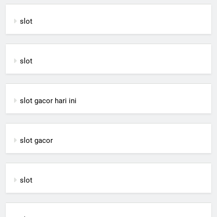
slot
slot
slot gacor hari ini
slot gacor
slot