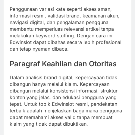
Penggunaan variasi kata seperti akses aman,
informasi resmi, validasi brand, keamanan akun,
navigasi digital, dan pengalaman pengguna
membantu memperluas relevansi artikel tanpa
melakukan keyword stuffing. Dengan cara ini,
Edwinslot dapat dibahas secara lebih profesional
dan tetap nyaman dibaca.
Paragraf Keahlian dan Otoritas
Dalam analisis brand digital, kepercayaan tidak
dibangun hanya melalui klaim. Kepercayaan
dibangun melalui konsistensi informasi, struktur
konten yang jelas, dan edukasi pengguna yang
tepat. Untuk topik Edwinslot resmi, pendekatan
terbaik adalah menjelaskan bagaimana pengguna
dapat memahami akses valid tanpa membuat
klaim yang tidak dapat dibuktikan.