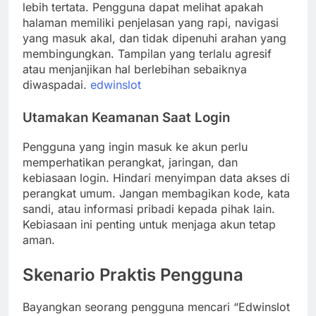
lebih tertata. Pengguna dapat melihat apakah
halaman memiliki penjelasan yang rapi, navigasi
yang masuk akal, dan tidak dipenuhi arahan yang
membingungkan. Tampilan yang terlalu agresif
atau menjanjikan hal berlebihan sebaiknya
diwaspadai.
edwinslot
Utamakan Keamanan Saat Login
Pengguna yang ingin masuk ke akun perlu
memperhatikan perangkat, jaringan, dan
kebiasaan login. Hindari menyimpan data akses di
perangkat umum. Jangan membagikan kode, kata
sandi, atau informasi pribadi kepada pihak lain.
Kebiasaan ini penting untuk menjaga akun tetap
aman.
Skenario Praktis Pengguna
Bayangkan seorang pengguna mencari “Edwinslot