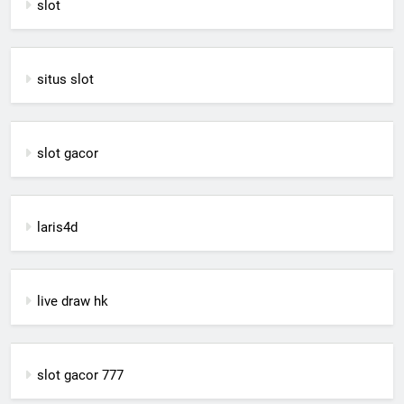
slot
situs slot
slot gacor
laris4d
live draw hk
slot gacor 777