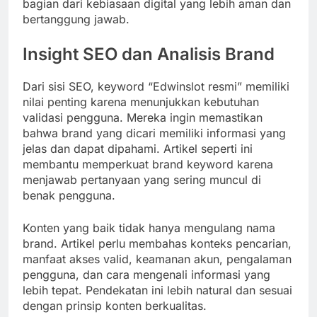
bagian dari kebiasaan digital yang lebih aman dan
bertanggung jawab.
Insight SEO dan Analisis Brand
Dari sisi SEO, keyword “Edwinslot resmi” memiliki
nilai penting karena menunjukkan kebutuhan
validasi pengguna. Mereka ingin memastikan
bahwa brand yang dicari memiliki informasi yang
jelas dan dapat dipahami. Artikel seperti ini
membantu memperkuat brand keyword karena
menjawab pertanyaan yang sering muncul di
benak pengguna.
Konten yang baik tidak hanya mengulang nama
brand. Artikel perlu membahas konteks pencarian,
manfaat akses valid, keamanan akun, pengalaman
pengguna, dan cara mengenali informasi yang
lebih tepat. Pendekatan ini lebih natural dan sesuai
dengan prinsip konten berkualitas.