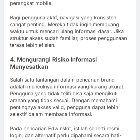
perangkat mobile.
Bagi pengguna aktif, navigasi yang konsisten
sangat penting. Mereka tidak ingin membuang
waktu untuk mencari ulang informasi dasar. Jika
struktur akses sudah familiar, proses penggunaan
terasa lebih efisien.
4. Mengurangi Risiko Informasi
Menyesatkan
Salah satu tantangan dalam pencarian brand
adalah munculnya informasi yang kurang akurat.
Pengguna yang tidak teliti bisa saja mengikuti
arahan yang tidak sesuai. Dengan memahami
pentingnya akses valid, pengguna dapat lebih
selektif dalam membaca informasi.
Pada pencarian Edwinslot, istilah seperti resmi,
login, dan alternatif perlu dipahami secara hati-