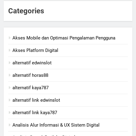
Categories
Akses Mobile dan Optimasi Pengalaman Pengguna
Akses Platform Digital
alternatif edwinslot
alternatif horas88
alternatif kaya787
alternatif link edwinslot
alternatif link kaya787
Analisis Alur Informasi & UX Sistem Digital