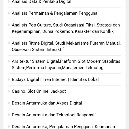
Analisis Data & Perilaku Digital
Analisis Permainan & Pengalaman Pengguna
Analisis Pop Culture, Studi Organisasi Fiksi, Strategi dan
Kepemimpinan, Dunia Pokémon, Karakter dan Konflik
Analisis Ritme Digital, Studi Mekanisme Putaran Manual,
Observasi Sistem Interaktif
Arsitektur Sistem Digital,Platform Slot Modern,Stabilitas
Sistem,Performa Layanan,Manajemen Teknologi
Budaya Digital | Tren Internet | Identitas Lokal
Casino, Slot Online, Jackpot
Desain Antarmuka dan Akses Digital
Desain Antarmuka dan Teknologi Responsif
Desain Antarmuka, Pengalaman Pengguna, Keamanan