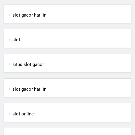
slot gacor hari ini
slot
situs slot gacor
slot gacor hari ini
slot online