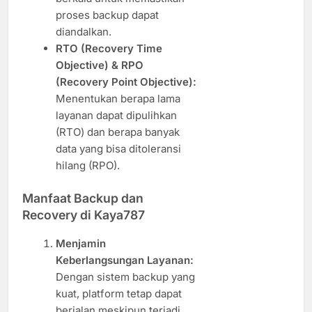
proses backup dapat
diandalkan.
RTO (Recovery Time
Objective) & RPO
(Recovery Point Objective):
Menentukan berapa lama
layanan dapat dipulihkan
(RTO) dan berapa banyak
data yang bisa ditoleransi
hilang (RPO).
Manfaat Backup dan
Recovery di Kaya787
Menjamin
Keberlangsungan Layanan:
Dengan sistem backup yang
kuat, platform tetap dapat
berjalan meskipun terjadi