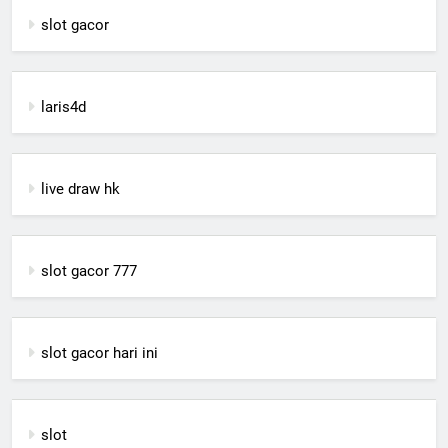
slot gacor
laris4d
live draw hk
slot gacor 777
slot gacor hari ini
slot