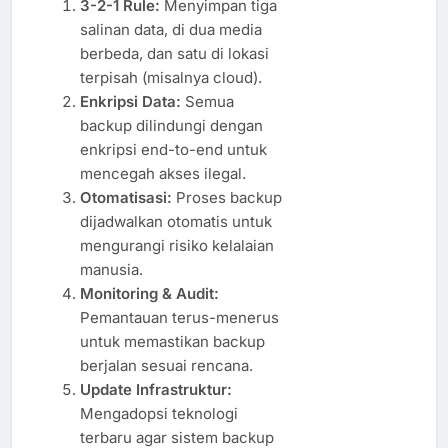
3-2-1 Rule:
Menyimpan tiga
salinan data, di dua media
berbeda, dan satu di lokasi
terpisah (misalnya cloud).
Enkripsi Data:
Semua
backup dilindungi dengan
enkripsi end-to-end untuk
mencegah akses ilegal.
Otomatisasi:
Proses backup
dijadwalkan otomatis untuk
mengurangi risiko kelalaian
manusia.
Monitoring & Audit:
Pemantauan terus-menerus
untuk memastikan backup
berjalan sesuai rencana.
Update Infrastruktur:
Mengadopsi teknologi
terbaru agar sistem backup