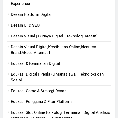
Experience
Desain Platform Digital
Desain UI & SEO
Desain Visual | Budaya Digital | Teknologi Kreatif
Desain Visual Digital,Kredibilitas Online,Identitas
Brand,Akses Alternatif
Edukasi & Keamanan Digital
Edukasi Digital | Perilaku Mahasiswa | Teknologi dan
Sosial
Edukasi Game & Strategi Dasar
Edukasi Pengguna & Fitur Platform
Edukasi Slot Online Psikologi Permainan Digital Analisis