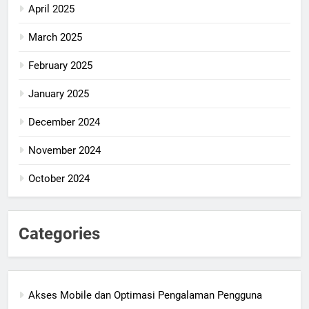
April 2025
March 2025
February 2025
January 2025
December 2024
November 2024
October 2024
Categories
Akses Mobile dan Optimasi Pengalaman Pengguna