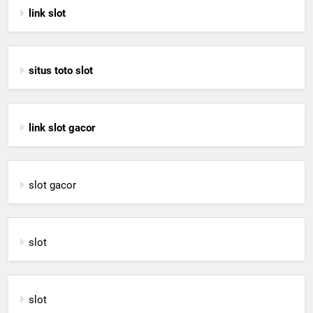
link slot
situs toto slot
link slot gacor
slot gacor
slot
slot