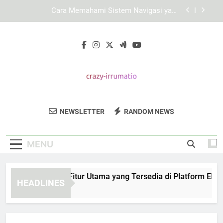
Skip
KAYA787 dan Pengembangan Antarmuka Digital
to
yang Responsif
content
Mengenal Sistem Pengelolaan Halaman yang
Diterapkan pada KAYA787
Cara Memahami Fitur Utama yang Tersedia di
Platform EDWINSLOT
Cara Memahami Sistem Navigasi yang
Diterapkan pada LEBAH4D
Crazy Irrumatio
KAYA787 dan Pengembangan Antarmuka Digital
Situs Hiburan Dewasa Dengan Konten
yang Responsif
NEWSLETTER
RANDOM NEWS
Yang Variatif. Hanya Untuk Pengguna
Mengenal Sistem Pengelolaan Halaman yang
Diterapkan pada KAYA787
Dewasa.
MENU
ra Memahami Fitur Utama yang Tersedia di Platform EDWINS
HEADLINES
Weeks Ago