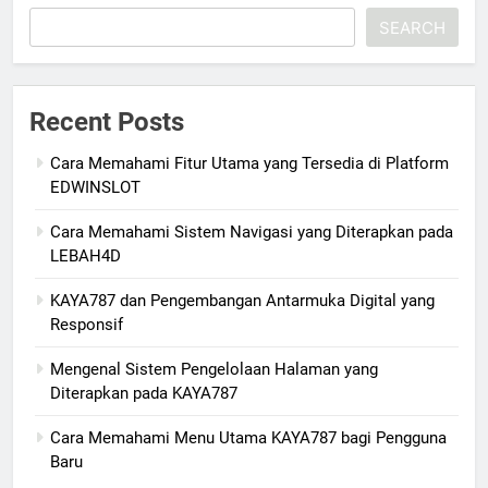
SEARCH
Recent Posts
Cara Memahami Fitur Utama yang Tersedia di Platform
EDWINSLOT
Cara Memahami Sistem Navigasi yang Diterapkan pada
LEBAH4D
KAYA787 dan Pengembangan Antarmuka Digital yang
Responsif
Mengenal Sistem Pengelolaan Halaman yang
Diterapkan pada KAYA787
Cara Memahami Menu Utama KAYA787 bagi Pengguna
Baru