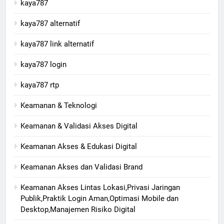
kaya787
kaya787 alternatif
kaya787 link alternatif
kaya787 login
kaya787 rtp
Keamanan & Teknologi
Keamanan & Validasi Akses Digital
Keamanan Akses & Edukasi Digital
Keamanan Akses dan Validasi Brand
Keamanan Akses Lintas Lokasi,Privasi Jaringan
Publik,Praktik Login Aman,Optimasi Mobile dan
Desktop,Manajemen Risiko Digital