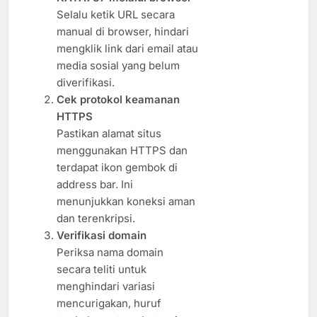
Selalu ketik URL secara
manual di browser, hindari
mengklik link dari email atau
media sosial yang belum
diverifikasi.
Cek protokol keamanan
HTTPS
Pastikan alamat situs
menggunakan HTTPS dan
terdapat ikon gembok di
address bar. Ini
menunjukkan koneksi aman
dan terenkripsi.
Verifikasi domain
Periksa nama domain
secara teliti untuk
menghindari variasi
mencurigakan, huruf