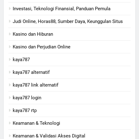
Investasi, Teknologi Finansial, Panduan Pemula
Judi Online, Horas88, Sumber Daya, Keunggulan Situs
Kasino dan Hiburan
Kasino dan Perjudian Online
kaya787
kaya787 alternatif
kaya787 link alternatif
kaya787 login
kaya787 rtp
Keamanan & Teknologi
Keamanan & Validasi Akses Digital