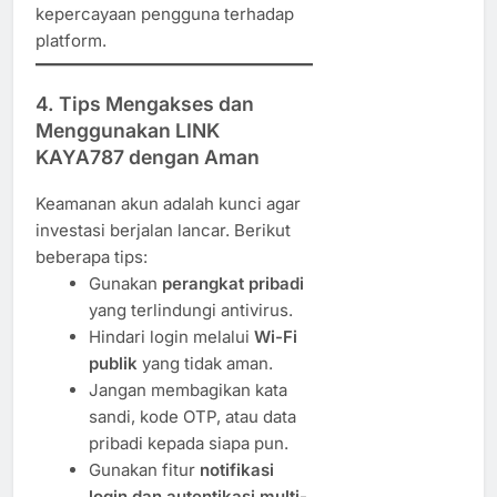
kepercayaan pengguna terhadap
platform.
4. Tips Mengakses dan
Menggunakan LINK
KAYA787 dengan Aman
Keamanan akun adalah kunci agar
investasi berjalan lancar. Berikut
beberapa tips:
Gunakan
perangkat pribadi
yang terlindungi antivirus.
Hindari login melalui
Wi-Fi
publik
yang tidak aman.
Jangan membagikan kata
sandi, kode OTP, atau data
pribadi kepada siapa pun.
Gunakan fitur
notifikasi
login dan autentikasi multi-