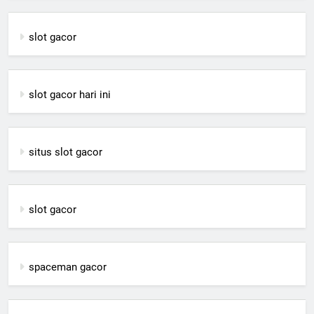
slot gacor
slot gacor hari ini
situs slot gacor
slot gacor
spaceman gacor