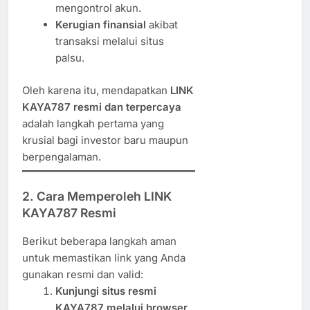
mengontrol akun.
Kerugian finansial
akibat
transaksi melalui situs
palsu.
Oleh karena itu, mendapatkan
LINK
KAYA787 resmi dan terpercaya
adalah langkah pertama yang
krusial bagi investor baru maupun
berpengalaman.
2. Cara Memperoleh LINK
KAYA787 Resmi
Berikut beberapa langkah aman
untuk memastikan link yang Anda
gunakan resmi dan valid:
Kunjungi situs resmi
KAYA787 melalui browser