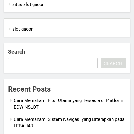
situs slot gacor
slot gacor
Search
SEARCH
Recent Posts
Cara Memahami Fitur Utama yang Tersedia di Platform
EDWINSLOT
Cara Memahami Sistem Navigasi yang Diterapkan pada
LEBAH4D