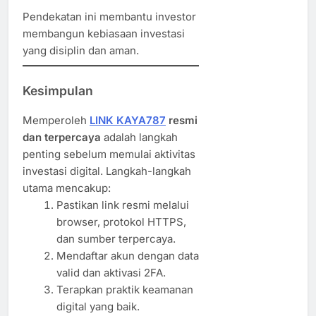
Pendekatan ini membantu investor
membangun kebiasaan investasi
yang disiplin dan aman.
Kesimpulan
Memperoleh
LINK KAYA787
resmi
dan terpercaya
adalah langkah
penting sebelum memulai aktivitas
investasi digital. Langkah-langkah
utama mencakup:
Pastikan link resmi melalui
browser, protokol HTTPS,
dan sumber terpercaya.
Mendaftar akun dengan data
valid dan aktivasi 2FA.
Terapkan praktik keamanan
digital yang baik.