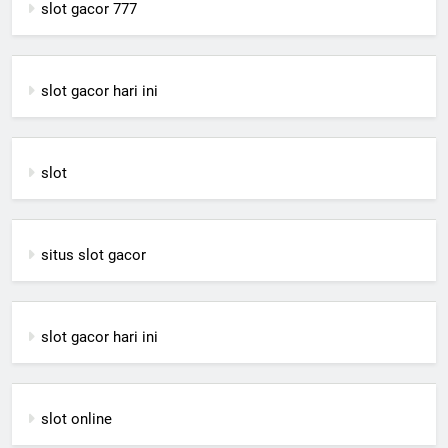
slot gacor 777
slot gacor hari ini
slot
situs slot gacor
slot gacor hari ini
slot online