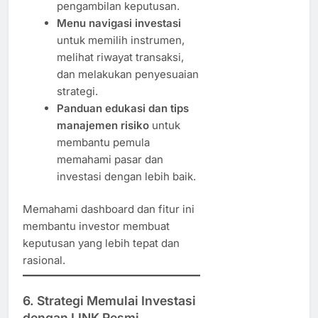
pengambilan keputusan.
Menu navigasi investasi
untuk memilih instrumen,
melihat riwayat transaksi,
dan melakukan penyesuaian
strategi.
Panduan edukasi dan tips
manajemen risiko
untuk
membantu pemula
memahami pasar dan
investasi dengan lebih baik.
Memahami dashboard dan fitur ini
membantu investor membuat
keputusan yang lebih tepat dan
rasional.
6. Strategi Memulai Investasi
dengan LINK Resmi