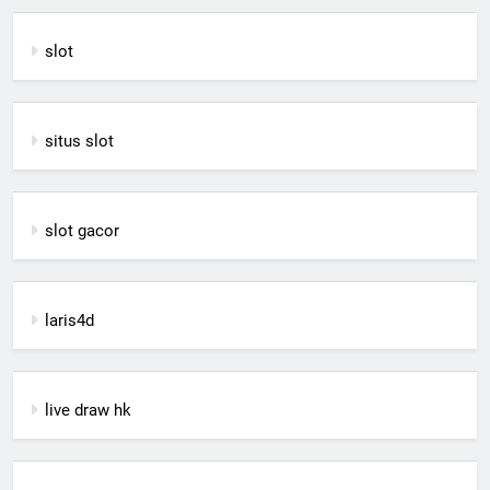
slot
situs slot
slot gacor
laris4d
live draw hk