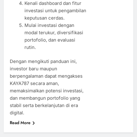
Kenali dashboard dan fitur
investasi untuk pengambilan
keputusan cerdas.
Mulai investasi dengan
modal terukur, diversifikasi
portofolio, dan evaluasi
rutin.
Dengan mengikuti panduan ini,
investor baru maupun
berpengalaman dapat mengakses
KAYA787 secara aman,
memaksimalkan potensi investasi,
dan membangun portofolio yang
stabil serta berkelanjutan di era
digital.
Read More