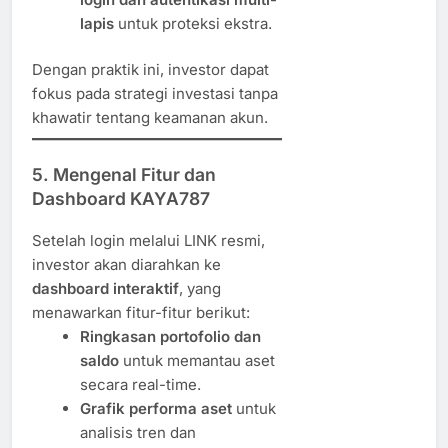
lapis
untuk proteksi ekstra.
Dengan praktik ini, investor dapat
fokus pada strategi investasi tanpa
khawatir tentang keamanan akun.
5. Mengenal Fitur dan
Dashboard KAYA787
Setelah login melalui LINK resmi,
investor akan diarahkan ke
dashboard interaktif
, yang
menawarkan fitur-fitur berikut:
Ringkasan portofolio dan
saldo
untuk memantau aset
secara real-time.
Grafik performa aset
untuk
analisis tren dan