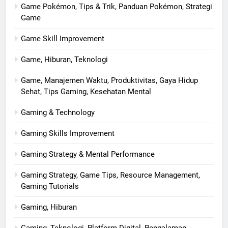
Game Pokémon, Tips & Trik, Panduan Pokémon, Strategi
Game
Game Skill Improvement
Game, Hiburan, Teknologi
Game, Manajemen Waktu, Produktivitas, Gaya Hidup
Sehat, Tips Gaming, Kesehatan Mental
Gaming & Technology
Gaming Skills Improvement
Gaming Strategy & Mental Performance
Gaming Strategy, Game Tips, Resource Management,
Gaming Tutorials
Gaming, Hiburan