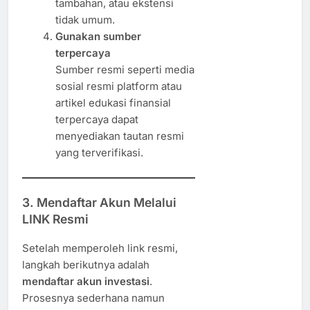
tambahan, atau ekstensi
tidak umum.
Gunakan sumber
terpercaya
Sumber resmi seperti media
sosial resmi platform atau
artikel edukasi finansial
terpercaya dapat
menyediakan tautan resmi
yang terverifikasi.
3. Mendaftar Akun Melalui
LINK Resmi
Setelah memperoleh link resmi,
langkah berikutnya adalah
mendaftar akun investasi
.
Prosesnya sederhana namun