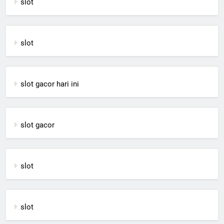
slot
slot
slot gacor hari ini
slot gacor
slot
slot