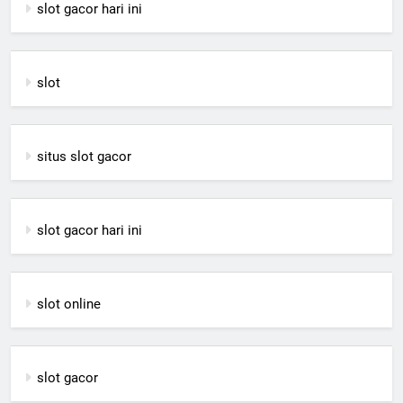
slot gacor hari ini
slot
situs slot gacor
slot gacor hari ini
slot online
slot gacor