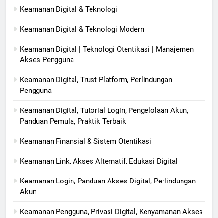
Keamanan Digital & Teknologi
Keamanan Digital & Teknologi Modern
Keamanan Digital | Teknologi Otentikasi | Manajemen
Akses Pengguna
Keamanan Digital, Trust Platform, Perlindungan
Pengguna
Keamanan Digital, Tutorial Login, Pengelolaan Akun,
Panduan Pemula, Praktik Terbaik
Keamanan Finansial & Sistem Otentikasi
Keamanan Link, Akses Alternatif, Edukasi Digital
Keamanan Login, Panduan Akses Digital, Perlindungan
Akun
Keamanan Pengguna, Privasi Digital, Kenyamanan Akses