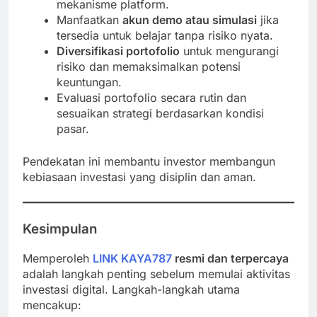
mekanisme platform.
Manfaatkan
akun demo atau simulasi
jika
tersedia untuk belajar tanpa risiko nyata.
Diversifikasi portofolio
untuk mengurangi
risiko dan memaksimalkan potensi
keuntungan.
Evaluasi portofolio secara rutin dan
sesuaikan strategi berdasarkan kondisi
pasar.
Pendekatan ini membantu investor membangun
kebiasaan investasi yang disiplin dan aman.
Kesimpulan
Memperoleh
LINK KAYA787
resmi dan terpercaya
adalah langkah penting sebelum memulai aktivitas
investasi digital. Langkah-langkah utama
mencakup: