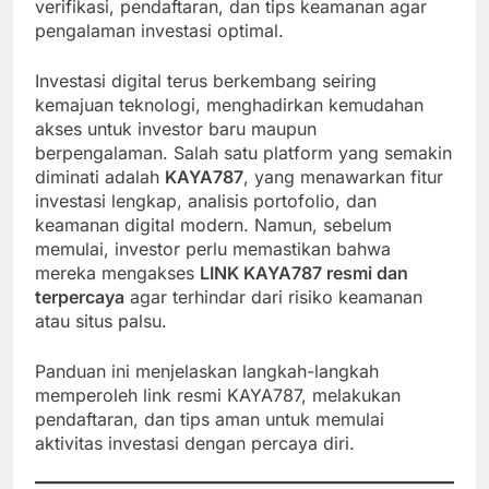
verifikasi, pendaftaran, dan tips keamanan agar
pengalaman investasi optimal.
Investasi digital terus berkembang seiring
kemajuan teknologi, menghadirkan kemudahan
akses untuk investor baru maupun
berpengalaman. Salah satu platform yang semakin
diminati adalah
KAYA787
, yang menawarkan fitur
investasi lengkap, analisis portofolio, dan
keamanan digital modern. Namun, sebelum
memulai, investor perlu memastikan bahwa
mereka mengakses
LINK KAYA787 resmi dan
terpercaya
agar terhindar dari risiko keamanan
atau situs palsu.
Panduan ini menjelaskan langkah-langkah
memperoleh link resmi KAYA787, melakukan
pendaftaran, dan tips aman untuk memulai
aktivitas investasi dengan percaya diri.