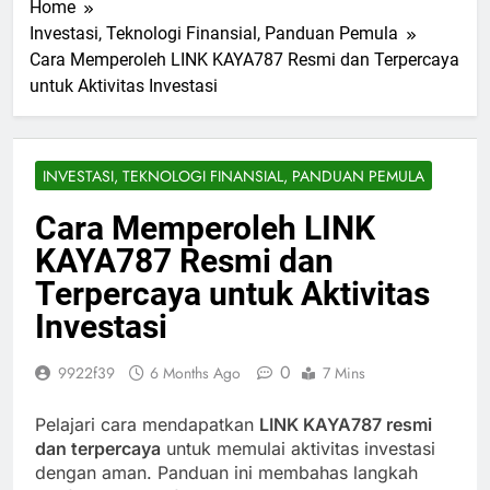
Home
Investasi, Teknologi Finansial, Panduan Pemula
Cara Memperoleh LINK KAYA787 Resmi dan Terpercaya
untuk Aktivitas Investasi
INVESTASI, TEKNOLOGI FINANSIAL, PANDUAN PEMULA
Cara Memperoleh LINK
KAYA787 Resmi dan
Terpercaya untuk Aktivitas
Investasi
0
9922f39
6 Months Ago
7 Mins
Pelajari cara mendapatkan
LINK KAYA787 resmi
dan terpercaya
untuk memulai aktivitas investasi
dengan aman. Panduan ini membahas langkah