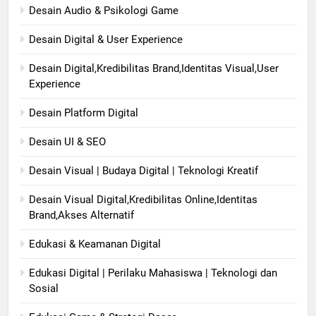
Desain Audio & Psikologi Game
Desain Digital & User Experience
Desain Digital,Kredibilitas Brand,Identitas Visual,User
Experience
Desain Platform Digital
Desain UI & SEO
Desain Visual | Budaya Digital | Teknologi Kreatif
Desain Visual Digital,Kredibilitas Online,Identitas
Brand,Akses Alternatif
Edukasi & Keamanan Digital
Edukasi Digital | Perilaku Mahasiswa | Teknologi dan
Sosial