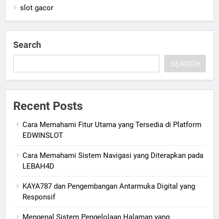
slot gacor
Search
SEARCH
Recent Posts
Cara Memahami Fitur Utama yang Tersedia di Platform
EDWINSLOT
Cara Memahami Sistem Navigasi yang Diterapkan pada
LEBAH4D
KAYA787 dan Pengembangan Antarmuka Digital yang
Responsif
Mengenal Sistem Pengelolaan Halaman yang