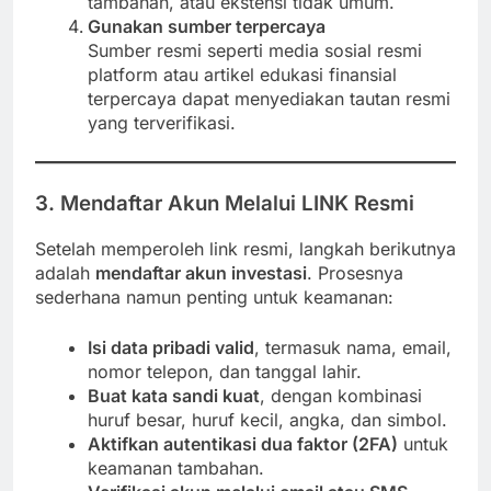
tambahan, atau ekstensi tidak umum.
Gunakan sumber terpercaya
Sumber resmi seperti media sosial resmi
platform atau artikel edukasi finansial
terpercaya dapat menyediakan tautan resmi
yang terverifikasi.
3. Mendaftar Akun Melalui LINK Resmi
Setelah memperoleh link resmi, langkah berikutnya
adalah
mendaftar akun investasi
. Prosesnya
sederhana namun penting untuk keamanan:
Isi data pribadi valid
, termasuk nama, email,
nomor telepon, dan tanggal lahir.
Buat kata sandi kuat
, dengan kombinasi
huruf besar, huruf kecil, angka, dan simbol.
Aktifkan autentikasi dua faktor (2FA)
untuk
keamanan tambahan.