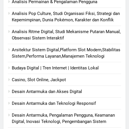
Analisis Permainan & Pengalaman Pengguna
Analisis Pop Culture, Studi Organisasi Fiksi, Strategi dan
Kepemimpinan, Dunia Pokémon, Karakter dan Konflik
Analisis Ritme Digital, Studi Mekanisme Putaran Manual,
Observasi Sistem Interaktif
Arsitektur Sistem Digital,Platform Slot Modern,Stabilitas
Sistem,Performa Layanan,Manajemen Teknologi
Budaya Digital | Tren Internet | Identitas Lokal
Casino, Slot Online, Jackpot
Desain Antarmuka dan Akses Digital
Desain Antarmuka dan Teknologi Responsif
Desain Antarmuka, Pengalaman Pengguna, Keamanan
Digital, Inovasi Teknologi, Pengembangan Sistem