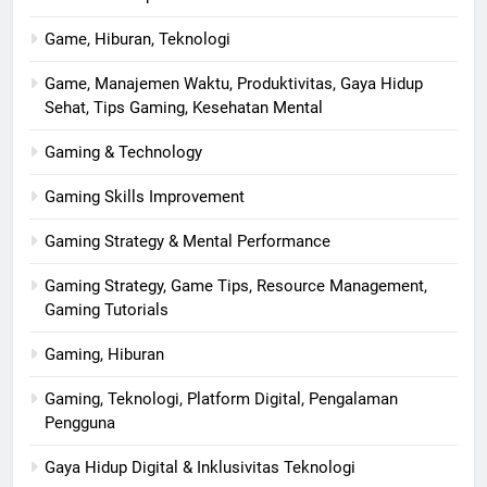
Game, Hiburan, Teknologi
Game, Manajemen Waktu, Produktivitas, Gaya Hidup
Sehat, Tips Gaming, Kesehatan Mental
Gaming & Technology
Gaming Skills Improvement
Gaming Strategy & Mental Performance
Gaming Strategy, Game Tips, Resource Management,
Gaming Tutorials
Gaming, Hiburan
Gaming, Teknologi, Platform Digital, Pengalaman
Pengguna
Gaya Hidup Digital & Inklusivitas Teknologi