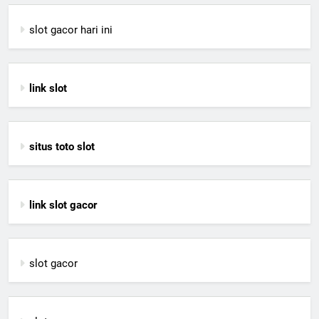
slot gacor hari ini
link slot
situs toto slot
link slot gacor
slot gacor