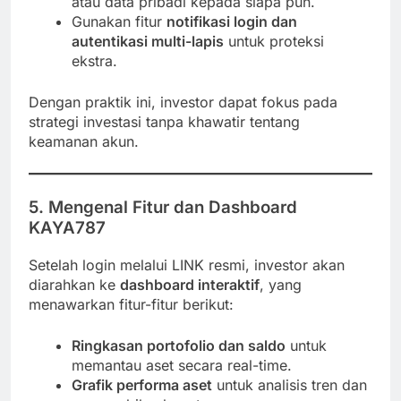
atau data pribadi kepada siapa pun.
Gunakan fitur
notifikasi login dan
autentikasi multi-lapis
untuk proteksi
ekstra.
Dengan praktik ini, investor dapat fokus pada
strategi investasi tanpa khawatir tentang
keamanan akun.
5. Mengenal Fitur dan Dashboard
KAYA787
Setelah login melalui LINK resmi, investor akan
diarahkan ke
dashboard interaktif
, yang
menawarkan fitur-fitur berikut:
Ringkasan portofolio dan saldo
untuk
memantau aset secara real-time.
Grafik performa aset
untuk analisis tren dan