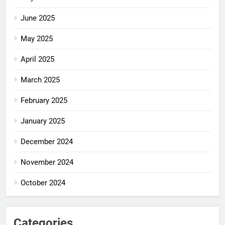
June 2025
May 2025
April 2025
March 2025
February 2025
January 2025
December 2024
November 2024
October 2024
Categories