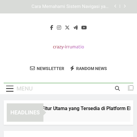
Skip
KAYA787 dan Pengembangan Antarmuka Digital
to
yang Responsif
content
Mengenal Sistem Pengelolaan Halaman yang
Diterapkan pada KAYA787
Cara Memahami Fitur Utama yang Tersedia di
Platform EDWINSLOT
Cara Memahami Sistem Navigasi yang
Diterapkan pada LEBAH4D
Crazy Irrumatio
KAYA787 dan Pengembangan Antarmuka Digital
Situs Hiburan Dewasa Dengan Konten
yang Responsif
NEWSLETTER
RANDOM NEWS
Yang Variatif. Hanya Untuk Pengguna
Mengenal Sistem Pengelolaan Halaman yang
Diterapkan pada KAYA787
Dewasa.
MENU
ra Memahami Fitur Utama yang Tersedia di Platform EDWINS
HEADLINES
Weeks Ago