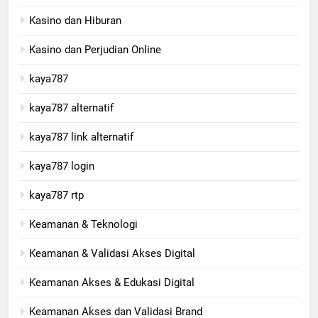
Kasino dan Hiburan
Kasino dan Perjudian Online
kaya787
kaya787 alternatif
kaya787 link alternatif
kaya787 login
kaya787 rtp
Keamanan & Teknologi
Keamanan & Validasi Akses Digital
Keamanan Akses & Edukasi Digital
Keamanan Akses dan Validasi Brand