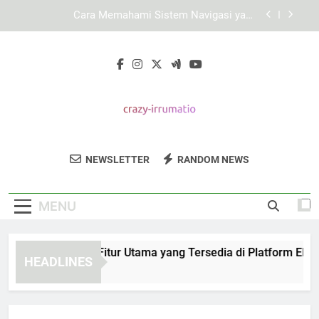
Skip
KAYA787 dan Pengembangan Antarmuka Digital
to
yang Responsif
content
Mengenal Sistem Pengelolaan Halaman yang
Diterapkan pada KAYA787
Cara Memahami Fitur Utama yang Tersedia di
Platform EDWINSLOT
Cara Memahami Sistem Navigasi yang
Diterapkan pada LEBAH4D
Crazy Irrumatio
KAYA787 dan Pengembangan Antarmuka Digital
Situs Hiburan Dewasa Dengan Konten
yang Responsif
NEWSLETTER
RANDOM NEWS
Yang Variatif. Hanya Untuk Pengguna
Mengenal Sistem Pengelolaan Halaman yang
Diterapkan pada KAYA787
Dewasa.
MENU
ara Memahami Fitur Utama yang Tersedia di Platform EDWIN
HEADLINES
Weeks Ago