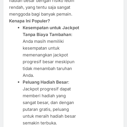
hadiah besar dengan risiko lebih
rendah, yang tentu saja sangat
menggoda bagi banyak pemain.
Kenapa Ini Populer?
Kesempatan untuk Jackpot
Tanpa Biaya Tambahan
:
Anda masih memiliki
kesempatan untuk
memenangkan jackpot
progresif besar meskipun
tidak menambah taruhan
Anda.
Peluang Hadiah Besar
:
Jackpot progresif dapat
memberi hadiah yang
sangat besar, dan dengan
putaran gratis, peluang
untuk meraih hadiah besar
semakin terbuka.