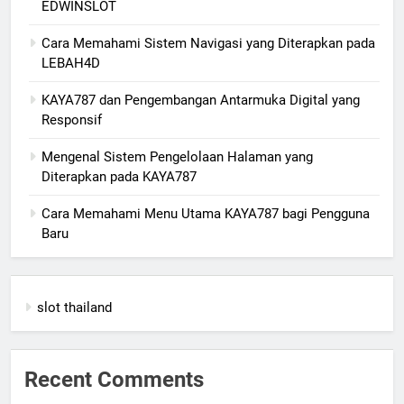
EDWINSLOT
Cara Memahami Sistem Navigasi yang Diterapkan pada
LEBAH4D
KAYA787 dan Pengembangan Antarmuka Digital yang
Responsif
Mengenal Sistem Pengelolaan Halaman yang
Diterapkan pada KAYA787
Cara Memahami Menu Utama KAYA787 bagi Pengguna
Baru
slot thailand
Recent Comments