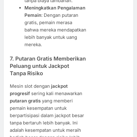
tanpa biaya tambahan.
Meningkatkan Pengalaman
Pemain
: Dengan putaran
gratis, pemain merasa
bahwa mereka mendapatkan
lebih banyak untuk uang
mereka.
7.
Putaran Gratis Memberikan
Peluang untuk Jackpot
Tanpa Risiko
Mesin slot dengan
jackpot
progresif
sering kali menawarkan
putaran gratis
yang memberi
pemain kesempatan untuk
berpartisipasi dalam jackpot besar
tanpa bertaruh lebih banyak. Ini
adalah kesempatan untuk meraih