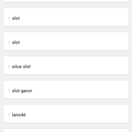
slot
slot
situs slot
slot gacor
laris4d