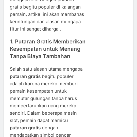
gratis begitu populer di kalangan
pemain, artikel ini akan membahas
keuntungan dan alasan mengapa
fitur ini sangat dihargai.
1.
Putaran Gratis Memberikan
Kesempatan untuk Menang
Tanpa Biaya Tambahan
Salah satu alasan utama mengapa
putaran gratis
begitu populer
adalah karena mereka memberi
pemain kesempatan untuk
memutar gulungan tanpa harus
mempertaruhkan uang mereka
sendiri. Dalam beberapa mesin
slot, pemain dapat memicu
putaran gratis
dengan
mendapatkan simbol pencar