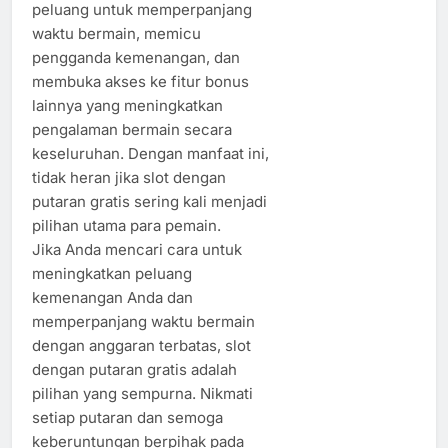
peluang untuk memperpanjang
waktu bermain, memicu
pengganda kemenangan, dan
membuka akses ke fitur bonus
lainnya yang meningkatkan
pengalaman bermain secara
keseluruhan. Dengan manfaat ini,
tidak heran jika slot dengan
putaran gratis sering kali menjadi
pilihan utama para pemain.
Jika Anda mencari cara untuk
meningkatkan peluang
kemenangan Anda dan
memperpanjang waktu bermain
dengan anggaran terbatas, slot
dengan putaran gratis adalah
pilihan yang sempurna. Nikmati
setiap putaran dan semoga
keberuntungan berpihak pada