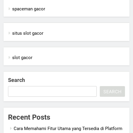
spaceman gacor
situs slot gacor
slot gacor
Search
SEARCH
Recent Posts
Cara Memahami Fitur Utama yang Tersedia di Platform