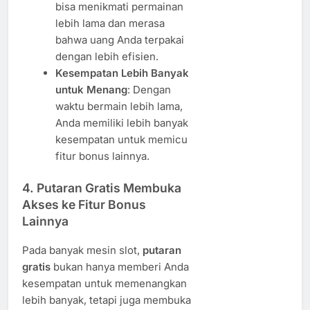
bisa menikmati permainan
lebih lama dan merasa
bahwa uang Anda terpakai
dengan lebih efisien.
Kesempatan Lebih Banyak
untuk Menang
: Dengan
waktu bermain lebih lama,
Anda memiliki lebih banyak
kesempatan untuk memicu
fitur bonus lainnya.
4.
Putaran Gratis Membuka
Akses ke Fitur Bonus
Lainnya
Pada banyak mesin slot,
putaran
gratis
bukan hanya memberi Anda
kesempatan untuk memenangkan
lebih banyak, tetapi juga membuka