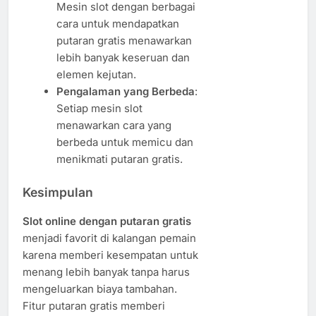
Mesin slot dengan berbagai
cara untuk mendapatkan
putaran gratis menawarkan
lebih banyak keseruan dan
elemen kejutan.
Pengalaman yang Berbeda
:
Setiap mesin slot
menawarkan cara yang
berbeda untuk memicu dan
menikmati putaran gratis.
Kesimpulan
Slot online dengan putaran gratis
menjadi favorit di kalangan pemain
karena memberi kesempatan untuk
menang lebih banyak tanpa harus
mengeluarkan biaya tambahan.
Fitur putaran gratis memberi