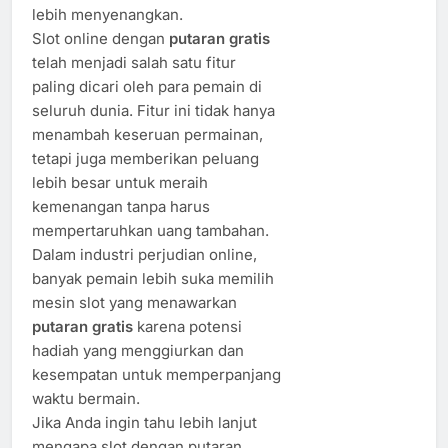
lebih menyenangkan.
Slot online dengan
putaran gratis
telah menjadi salah satu fitur
paling dicari oleh para pemain di
seluruh dunia. Fitur ini tidak hanya
menambah keseruan permainan,
tetapi juga memberikan peluang
lebih besar untuk meraih
kemenangan tanpa harus
mempertaruhkan uang tambahan.
Dalam industri perjudian online,
banyak pemain lebih suka memilih
mesin slot yang menawarkan
putaran gratis
karena potensi
hadiah yang menggiurkan dan
kesempatan untuk memperpanjang
waktu bermain.
Jika Anda ingin tahu lebih lanjut
mengapa slot dengan putaran