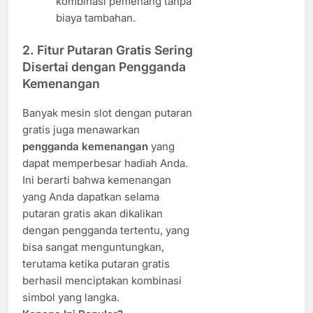
kombinasi pemenang tanpa
biaya tambahan.
2.
Fitur Putaran Gratis Sering
Disertai dengan Pengganda
Kemenangan
Banyak mesin slot dengan putaran
gratis juga menawarkan
pengganda kemenangan
yang
dapat memperbesar hadiah Anda.
Ini berarti bahwa kemenangan
yang Anda dapatkan selama
putaran gratis akan dikalikan
dengan pengganda tertentu, yang
bisa sangat menguntungkan,
terutama ketika putaran gratis
berhasil menciptakan kombinasi
simbol yang langka.