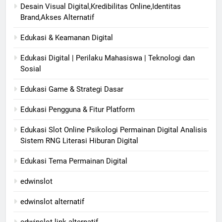
Desain Visual Digital,Kredibilitas Online,Identitas
Brand,Akses Alternatif
Edukasi & Keamanan Digital
Edukasi Digital | Perilaku Mahasiswa | Teknologi dan
Sosial
Edukasi Game & Strategi Dasar
Edukasi Pengguna & Fitur Platform
Edukasi Slot Online Psikologi Permainan Digital Analisis
Sistem RNG Literasi Hiburan Digital
Edukasi Tema Permainan Digital
edwinslot
edwinslot alternatif