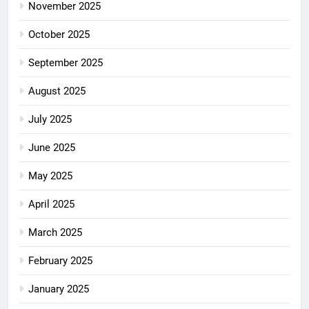
November 2025
October 2025
September 2025
August 2025
July 2025
June 2025
May 2025
April 2025
March 2025
February 2025
January 2025