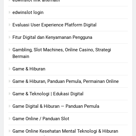
edwinslot link alternatif
edwinslot login
Evaluasi User Experience Platform Digital
Fitur Digital dan Kenyamanan Pengguna
Gambling, Slot Machines, Online Casino, Strategi
Bermain
Game & Hiburan
Game & Hiburan, Panduan Pemula, Permainan Online
Game & Teknologi | Edukasi Digital
Game Digital & Hiburan — Panduan Pemula
Game Online / Panduan Slot
Game Online Kesehatan Mental Teknologi & Hiburan