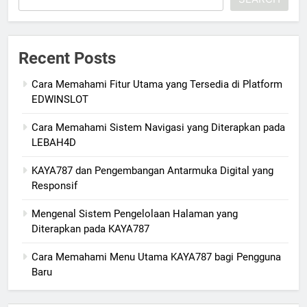
Recent Posts
Cara Memahami Fitur Utama yang Tersedia di Platform
EDWINSLOT
Cara Memahami Sistem Navigasi yang Diterapkan pada
LEBAH4D
KAYA787 dan Pengembangan Antarmuka Digital yang
Responsif
Mengenal Sistem Pengelolaan Halaman yang
Diterapkan pada KAYA787
Cara Memahami Menu Utama KAYA787 bagi Pengguna
Baru