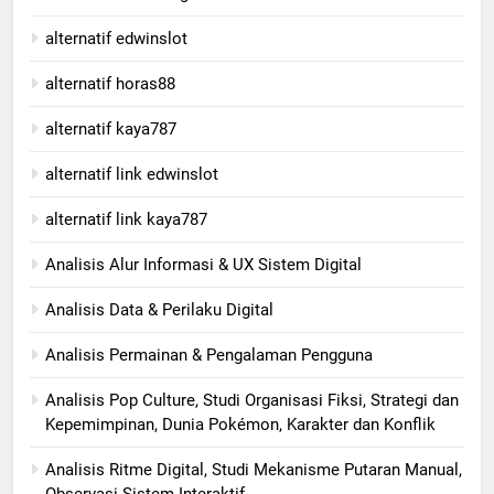
alternatif edwinslot
alternatif horas88
alternatif kaya787
alternatif link edwinslot
alternatif link kaya787
Analisis Alur Informasi & UX Sistem Digital
Analisis Data & Perilaku Digital
Analisis Permainan & Pengalaman Pengguna
Analisis Pop Culture, Studi Organisasi Fiksi, Strategi dan
Kepemimpinan, Dunia Pokémon, Karakter dan Konflik
Analisis Ritme Digital, Studi Mekanisme Putaran Manual,
Observasi Sistem Interaktif