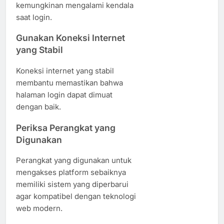
kemungkinan mengalami kendala
saat login.
Gunakan Koneksi Internet
yang Stabil
Koneksi internet yang stabil
membantu memastikan bahwa
halaman login dapat dimuat
dengan baik.
Periksa Perangkat yang
Digunakan
Perangkat yang digunakan untuk
mengakses platform sebaiknya
memiliki sistem yang diperbarui
agar kompatibel dengan teknologi
web modern.