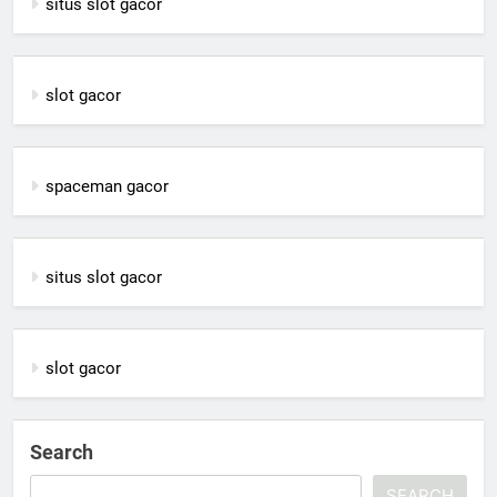
situs slot gacor
slot gacor
spaceman gacor
situs slot gacor
slot gacor
Search
SEARCH