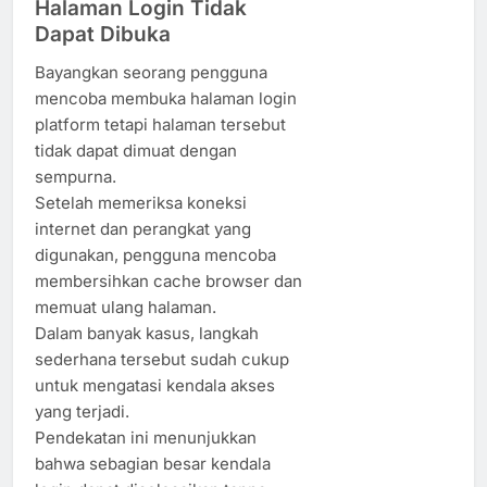
Halaman Login Tidak
Dapat Dibuka
Bayangkan seorang pengguna
mencoba membuka halaman login
platform tetapi halaman tersebut
tidak dapat dimuat dengan
sempurna.
Setelah memeriksa koneksi
internet dan perangkat yang
digunakan, pengguna mencoba
membersihkan cache browser dan
memuat ulang halaman.
Dalam banyak kasus, langkah
sederhana tersebut sudah cukup
untuk mengatasi kendala akses
yang terjadi.
Pendekatan ini menunjukkan
bahwa sebagian besar kendala