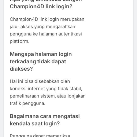
Champion4D link login?
Champion4D link login merupakan
jalur akses yang mengarahkan
pengguna ke halaman autentikasi
platform.
Mengapa halaman login
terkadang tidak dapat
diakses?
Hal ini bisa disebabkan oleh
koneksi internet yang tidak stabil,
pemeliharaan sistem, atau lonjakan
trafik pengguna.
Bagaimana cara mengatasi
kendala saat login?
Pengguna dapat memeriksa