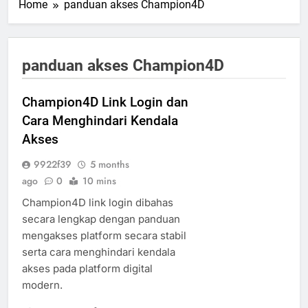
Home
panduan akses Champion4D
panduan akses Champion4D
Champion4D Link Login dan
Cara Menghindari Kendala
Akses
9922f39
5 months
ago
0
10 mins
Champion4D link login dibahas
secara lengkap dengan panduan
mengakses platform secara stabil
serta cara menghindari kendala
akses pada platform digital
modern.