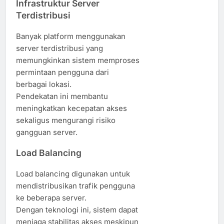
Infrastruktur Server
Terdistribusi
Banyak platform menggunakan
server terdistribusi yang
memungkinkan sistem memproses
permintaan pengguna dari
berbagai lokasi.
Pendekatan ini membantu
meningkatkan kecepatan akses
sekaligus mengurangi risiko
gangguan server.
Load Balancing
Load balancing digunakan untuk
mendistribusikan trafik pengguna
ke beberapa server.
Dengan teknologi ini, sistem dapat
menjaga stabilitas akses meskipun