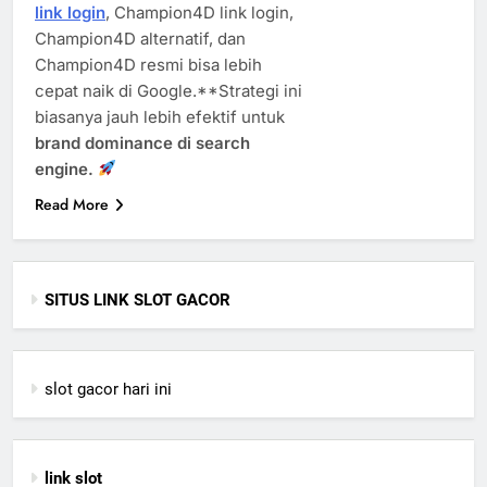
link login
, Champion4D link login,
Champion4D alternatif, dan
Champion4D resmi bisa lebih
cepat naik di Google.**Strategi ini
biasanya jauh lebih efektif untuk
brand dominance di search
engine.
Read More
SITUS LINK SLOT GACOR
slot gacor hari ini
link slot