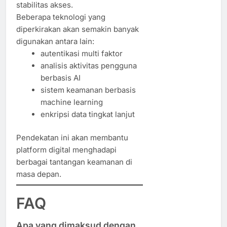
stabilitas akses.
Beberapa teknologi yang
diperkirakan akan semakin banyak
digunakan antara lain:
autentikasi multi faktor
analisis aktivitas pengguna
berbasis AI
sistem keamanan berbasis
machine learning
enkripsi data tingkat lanjut
Pendekatan ini akan membantu
platform digital menghadapi
berbagai tantangan keamanan di
masa depan.
FAQ
Apa yang dimaksud dengan