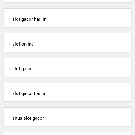
slot gacor hari ini
slot online
slot gacor
slot gacor hari ini
situs slot gacor