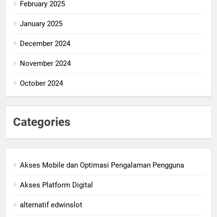
February 2025
January 2025
December 2024
November 2024
October 2024
Categories
Akses Mobile dan Optimasi Pengalaman Pengguna
Akses Platform Digital
alternatif edwinslot