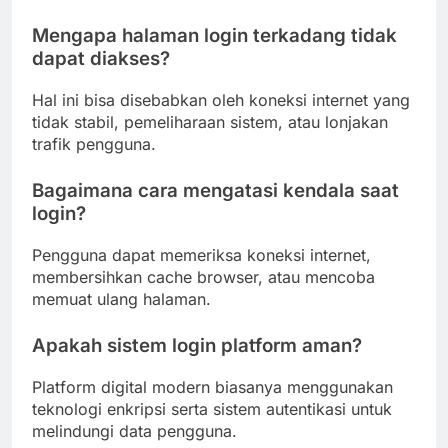
Mengapa halaman login terkadang tidak
dapat diakses?
Hal ini bisa disebabkan oleh koneksi internet yang
tidak stabil, pemeliharaan sistem, atau lonjakan
trafik pengguna.
Bagaimana cara mengatasi kendala saat
login?
Pengguna dapat memeriksa koneksi internet,
membersihkan cache browser, atau mencoba
memuat ulang halaman.
Apakah sistem login platform aman?
Platform digital modern biasanya menggunakan
teknologi enkripsi serta sistem autentikasi untuk
melindungi data pengguna.