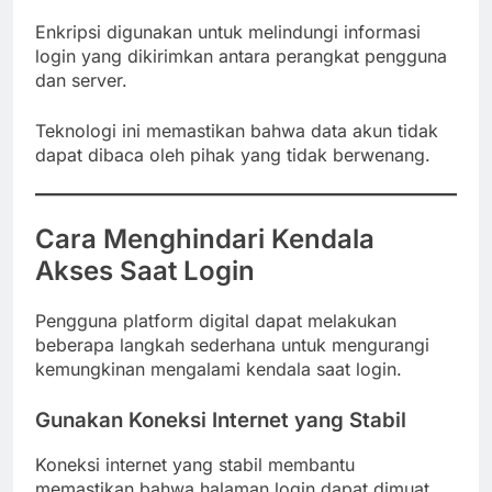
Enkripsi digunakan untuk melindungi informasi
login yang dikirimkan antara perangkat pengguna
dan server.
Teknologi ini memastikan bahwa data akun tidak
dapat dibaca oleh pihak yang tidak berwenang.
Cara Menghindari Kendala
Akses Saat Login
Pengguna platform digital dapat melakukan
beberapa langkah sederhana untuk mengurangi
kemungkinan mengalami kendala saat login.
Gunakan Koneksi Internet yang Stabil
Koneksi internet yang stabil membantu
memastikan bahwa halaman login dapat dimuat