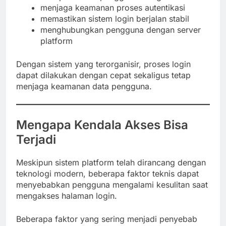
menjaga keamanan proses autentikasi
memastikan sistem login berjalan stabil
menghubungkan pengguna dengan server
platform
Dengan sistem yang terorganisir, proses login
dapat dilakukan dengan cepat sekaligus tetap
menjaga keamanan data pengguna.
Mengapa Kendala Akses Bisa
Terjadi
Meskipun sistem platform telah dirancang dengan
teknologi modern, beberapa faktor teknis dapat
menyebabkan pengguna mengalami kesulitan saat
mengakses halaman login.
Beberapa faktor yang sering menjadi penyebab