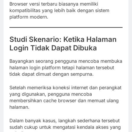
Browser versi terbaru biasanya memiliki
kompatibilitas yang lebih baik dengan sistem
platform modern.
Studi Skenario: Ketika Halaman
Login Tidak Dapat Dibuka
Bayangkan seorang pengguna mencoba membuka
halaman login platform tetapi halaman tersebut
tidak dapat dimuat dengan sempurna.
Setelah memeriksa koneksi internet dan perangkat
yang digunakan, pengguna mencoba
membersihkan cache browser dan memuat ulang
halaman.
Dalam banyak kasus, langkah sederhana tersebut
sudah cukup untuk mengatasi kendala akses yang