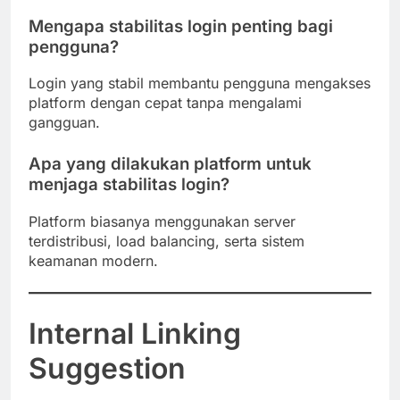
Mengapa stabilitas login penting bagi
pengguna?
Login yang stabil membantu pengguna mengakses
platform dengan cepat tanpa mengalami
gangguan.
Apa yang dilakukan platform untuk
menjaga stabilitas login?
Platform biasanya menggunakan server
terdistribusi, load balancing, serta sistem
keamanan modern.
Internal Linking
Suggestion