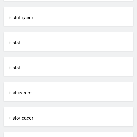
slot gacor
slot
slot
situs slot
slot gacor