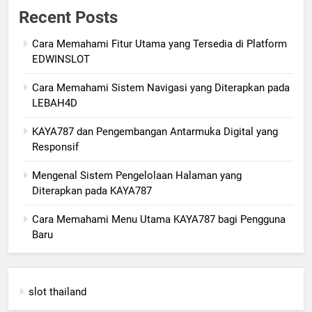
Recent Posts
Cara Memahami Fitur Utama yang Tersedia di Platform
EDWINSLOT
Cara Memahami Sistem Navigasi yang Diterapkan pada
LEBAH4D
KAYA787 dan Pengembangan Antarmuka Digital yang
Responsif
Mengenal Sistem Pengelolaan Halaman yang
Diterapkan pada KAYA787
Cara Memahami Menu Utama KAYA787 bagi Pengguna
Baru
slot thailand