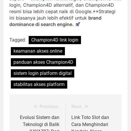
login, Champion4D alternatif, dan Champion4D
resmi bisa lebih cepat naik di Google.**Strategi
ini biasanya jauh lebih efektif untuk
brand
dominance di search engine.
Tagged:
Champion4D link login
keamanan akses online
panduan akses Champion4D
sistem login platform digital
stabilitas akses platform
Previous:
Next:
Post
navigation
Evolusi Sistem dan
Link Toto Slot dan
Teknologi di Balik
Cara Menghindari