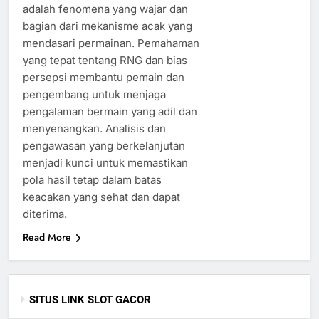
adalah fenomena yang wajar dan
bagian dari mekanisme acak yang
mendasari permainan. Pemahaman
yang tepat tentang RNG dan bias
persepsi membantu pemain dan
pengembang untuk menjaga
pengalaman bermain yang adil dan
menyenangkan. Analisis dan
pengawasan yang berkelanjutan
menjadi kunci untuk memastikan
pola hasil tetap dalam batas
keacakan yang sehat dan dapat
diterima.
Read More
SITUS LINK SLOT GACOR