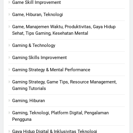
Game Skill Improvement
Game, Hiburan, Teknologi
Game, Manajemen Waktu, Produktivitas, Gaya Hidup
Sehat, Tips Gaming, Kesehatan Mental
Gaming & Technology
Gaming Skills Improvement
Gaming Strategy & Mental Performance
Gaming Strategy, Game Tips, Resource Management,
Gaming Tutorials
Gaming, Hiburan
Gaming, Teknologi, Platform Digital, Pengalaman
Pengguna
Gaya Hidup Digital & Inklusivitas Teknologi