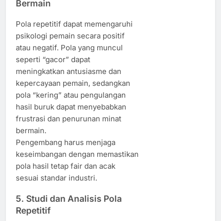
Bermain
Pola repetitif dapat memengaruhi
psikologi pemain secara positif
atau negatif. Pola yang muncul
seperti “gacor” dapat
meningkatkan antusiasme dan
kepercayaan pemain, sedangkan
pola “kering” atau pengulangan
hasil buruk dapat menyebabkan
frustrasi dan penurunan minat
bermain.
Pengembang harus menjaga
keseimbangan dengan memastikan
pola hasil tetap fair dan acak
sesuai standar industri.
5. Studi dan Analisis Pola
Repetitif