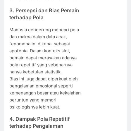
3. Persepsi dan Bias Pemain
terhadap Pola
Manusia cenderung mencari pola
dan makna dalam data acak,
fenomena ini dikenal sebagai
apofenia. Dalam konteks slot,
pemain dapat merasakan adanya
pola repetitif yang sebenarnya
hanya kebetulan statistik.
Bias ini juga dapat diperkuat oleh
pengalaman emosional seperti
kemenangan besar atau kekalahan
beruntun yang memori
psikologisnya lebih kuat.
4. Dampak Pola Repetitif
terhadap Pengalaman