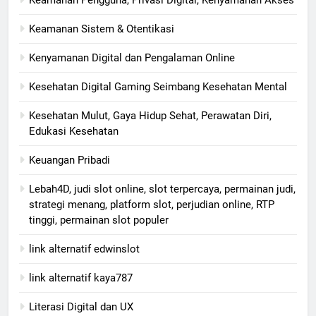
Keamanan Pengguna, Privasi Digital, Kenyamanan Akses
Keamanan Sistem & Otentikasi
Kenyamanan Digital dan Pengalaman Online
Kesehatan Digital Gaming Seimbang Kesehatan Mental
Kesehatan Mulut, Gaya Hidup Sehat, Perawatan Diri,
Edukasi Kesehatan
Keuangan Pribadi
Lebah4D, judi slot online, slot terpercaya, permainan judi,
strategi menang, platform slot, perjudian online, RTP
tinggi, permainan slot populer
link alternatif edwinslot
link alternatif kaya787
Literasi Digital dan UX