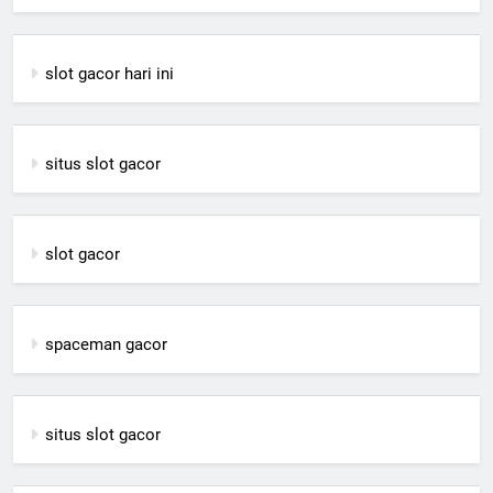
slot gacor hari ini
situs slot gacor
slot gacor
spaceman gacor
situs slot gacor