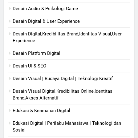
Desain Audio & Psikologi Game
Desain Digital & User Experience
Desain Digital,Kredibilitas Brand,Identitas Visual,User
Experience
Desain Platform Digital
Desain UI & SEO
Desain Visual | Budaya Digital | Teknologi Kreatif
Desain Visual Digital,Kredibilitas Online,Identitas
Brand,Akses Alternatif
Edukasi & Keamanan Digital
Edukasi Digital | Perilaku Mahasiswa | Teknologi dan
Sosial