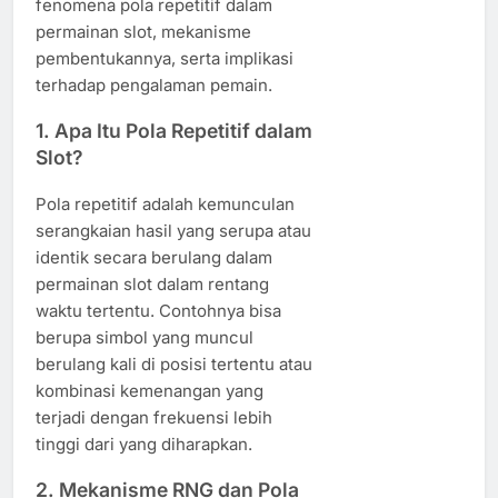
fenomena pola repetitif dalam
permainan slot, mekanisme
pembentukannya, serta implikasi
terhadap pengalaman pemain.
1. Apa Itu Pola Repetitif dalam
Slot?
Pola repetitif adalah kemunculan
serangkaian hasil yang serupa atau
identik secara berulang dalam
permainan slot dalam rentang
waktu tertentu. Contohnya bisa
berupa simbol yang muncul
berulang kali di posisi tertentu atau
kombinasi kemenangan yang
terjadi dengan frekuensi lebih
tinggi dari yang diharapkan.
2. Mekanisme RNG dan Pola