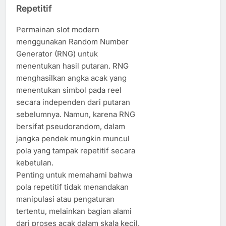
Repetitif
Permainan slot modern
menggunakan Random Number
Generator (RNG) untuk
menentukan hasil putaran. RNG
menghasilkan angka acak yang
menentukan simbol pada reel
secara independen dari putaran
sebelumnya. Namun, karena RNG
bersifat pseudorandom, dalam
jangka pendek mungkin muncul
pola yang tampak repetitif secara
kebetulan.
Penting untuk memahami bahwa
pola repetitif tidak menandakan
manipulasi atau pengaturan
tertentu, melainkan bagian alami
dari proses acak dalam skala kecil.