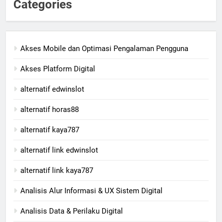
Categories
Akses Mobile dan Optimasi Pengalaman Pengguna
Akses Platform Digital
alternatif edwinslot
alternatif horas88
alternatif kaya787
alternatif link edwinslot
alternatif link kaya787
Analisis Alur Informasi & UX Sistem Digital
Analisis Data & Perilaku Digital