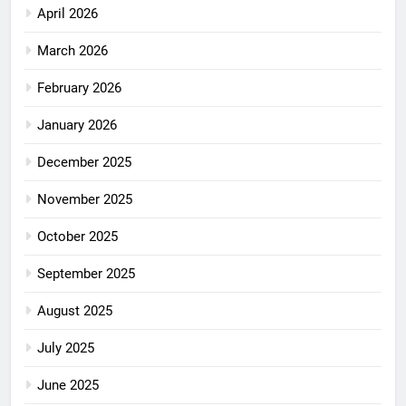
April 2026
March 2026
February 2026
January 2026
December 2025
November 2025
October 2025
September 2025
August 2025
July 2025
June 2025