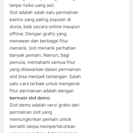
tanpa risiko uang asli.
Slot adalah salah satu permainan
kasino yang paling populer di
dunia, baik secara online maupun
offline. Dengan grafis yang
menawan dan berbagai fitur
menarik, slot menarik perhatian
banyak pemain. Namun, bagi
pemula, memahami semua fitur
yang ditawarkan dalam permainan
slot bisa menjadi tantangan. Salah
satu cara terbaik untuk mengenal
fitur permainan adalah dengan
bermain slot demo
.
Slot demo adalah versi gratis dari
permainan slot yang
memungkinkan pemain untuk
berlatih tanpa mempertaruhkan