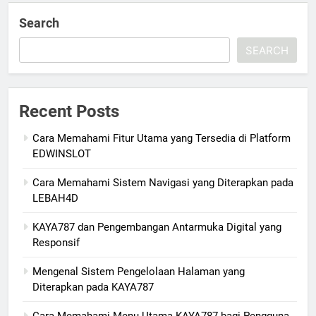
Search
SEARCH
Recent Posts
Cara Memahami Fitur Utama yang Tersedia di Platform
EDWINSLOT
Cara Memahami Sistem Navigasi yang Diterapkan pada
LEBAH4D
KAYA787 dan Pengembangan Antarmuka Digital yang
Responsif
Mengenal Sistem Pengelolaan Halaman yang
Diterapkan pada KAYA787
Cara Memahami Menu Utama KAYA787 bagi Pengguna