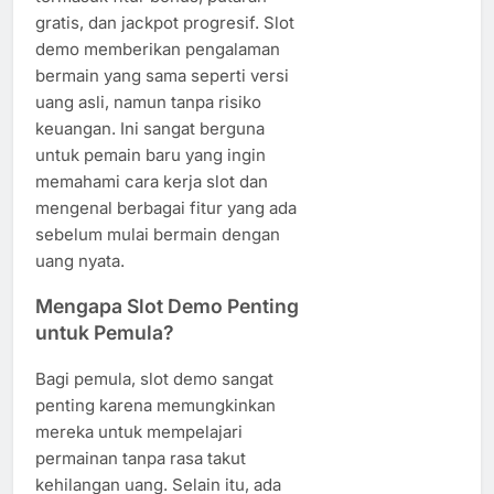
gratis, dan jackpot progresif. Slot
demo memberikan pengalaman
bermain yang sama seperti versi
uang asli, namun tanpa risiko
keuangan. Ini sangat berguna
untuk pemain baru yang ingin
memahami cara kerja slot dan
mengenal berbagai fitur yang ada
sebelum mulai bermain dengan
uang nyata.
Mengapa Slot Demo Penting
untuk Pemula?
Bagi pemula, slot demo sangat
penting karena memungkinkan
mereka untuk mempelajari
permainan tanpa rasa takut
kehilangan uang. Selain itu, ada