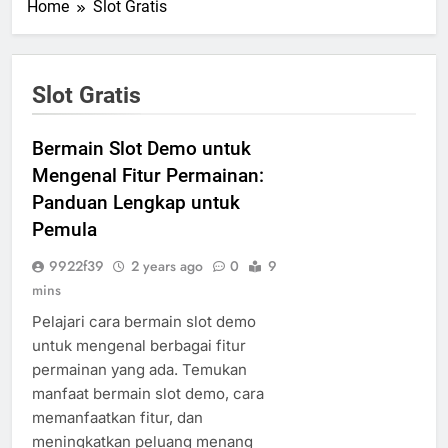
Home
Slot Gratis
Slot Gratis
Bermain Slot Demo untuk
Mengenal Fitur Permainan:
Panduan Lengkap untuk
Pemula
9922f39
2 years ago
0
9
mins
Pelajari cara bermain slot demo
untuk mengenal berbagai fitur
permainan yang ada. Temukan
manfaat bermain slot demo, cara
memanfaatkan fitur, dan
meningkatkan peluang menang