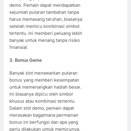
demo. Pemain dapat mendapatkan
sejumlah putaran tambahan tanpa
harus memasang taruhan, biasanya
setelah memicu kombinasi simbol
tertentu. Ini memberi peluang lebih
banyak untuk menang tanpa risiko
finansial.
3.
Bonus Game
Banyak slot menawarkan putaran
bonus yang memberi kesempatan
untuk memenangkan hadiah besar.
Ini biasanya dipicu oleh simbol
khusus atau kombinasi tertentu.
Dalam slot demo, pemain dapat
merasakan bagaimana permainan
bonus ini berfungsi dan apa yang
perlu dilakukan untuk memicunya.