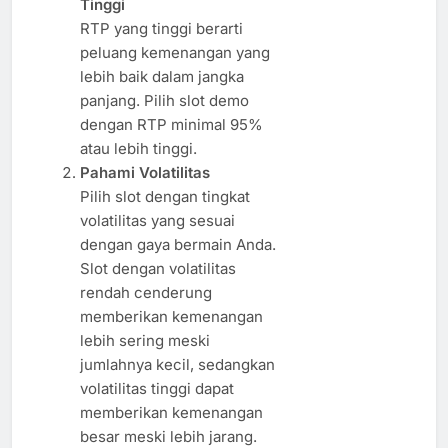
Tinggi
RTP yang tinggi berarti
peluang kemenangan yang
lebih baik dalam jangka
panjang. Pilih slot demo
dengan RTP minimal 95%
atau lebih tinggi.
Pahami Volatilitas
Pilih slot dengan tingkat
volatilitas yang sesuai
dengan gaya bermain Anda.
Slot dengan volatilitas
rendah cenderung
memberikan kemenangan
lebih sering meski
jumlahnya kecil, sedangkan
volatilitas tinggi dapat
memberikan kemenangan
besar meski lebih jarang.