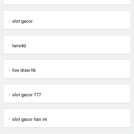
slot gacor
laris4d
live draw hk
slot gacor 777
slot gacor hari ini