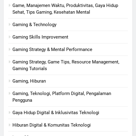
Game, Manajemen Waktu, Produktivitas, Gaya Hidup
Sehat, Tips Gaming, Kesehatan Mental
Gaming & Technology
Gaming Skills Improvement
Gaming Strategy & Mental Performance
Gaming Strategy, Game Tips, Resource Management,
Gaming Tutorials
Gaming, Hiburan
Gaming, Teknologi, Platform Digital, Pengalaman
Pengguna
Gaya Hidup Digital & Inklusivitas Teknologi
Hiburan Digital & Komunitas Teknologi