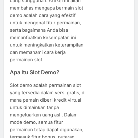
uang sungguhan. Artikel ini akan
membahas mengapa bermain slot
demo adalah cara yang efektif
untuk mengenal fitur permainan,
serta bagaimana Anda bisa
memanfaatkan kesempatan ini
untuk meningkatkan keterampilan
dan memahami cara kerja
permainan slot.
Apa Itu Slot Demo?
Slot demo adalah permainan slot
yang tersedia dalam versi gratis, di
mana pemain diberi kredit virtual
untuk dimainkan tanpa
mengeluarkan uang asli. Dalam
mode demo, semua fitur
permainan tetap dapat digunakan,
termasuk fitur bonus, putaran