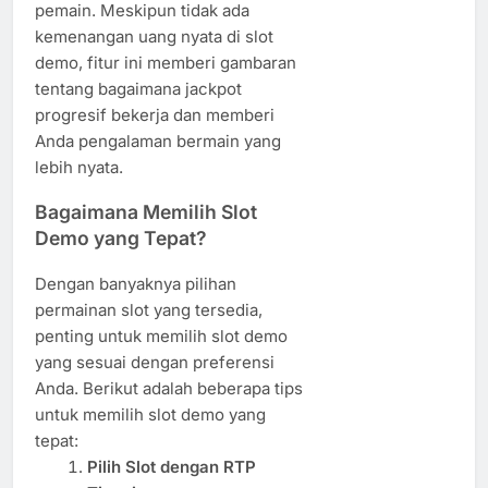
pemain. Meskipun tidak ada
kemenangan uang nyata di slot
demo, fitur ini memberi gambaran
tentang bagaimana jackpot
progresif bekerja dan memberi
Anda pengalaman bermain yang
lebih nyata.
Bagaimana Memilih Slot
Demo yang Tepat?
Dengan banyaknya pilihan
permainan slot yang tersedia,
penting untuk memilih slot demo
yang sesuai dengan preferensi
Anda. Berikut adalah beberapa tips
untuk memilih slot demo yang
tepat:
Pilih Slot dengan RTP