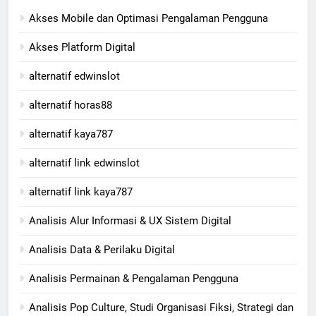
Akses Mobile dan Optimasi Pengalaman Pengguna
Akses Platform Digital
alternatif edwinslot
alternatif horas88
alternatif kaya787
alternatif link edwinslot
alternatif link kaya787
Analisis Alur Informasi & UX Sistem Digital
Analisis Data & Perilaku Digital
Analisis Permainan & Pengalaman Pengguna
Analisis Pop Culture, Studi Organisasi Fiksi, Strategi dan