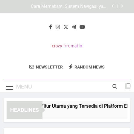
Skip
KAYA787 dan Pengembangan Antarmuka Digital
to
yang Responsif
content
Mengenal Sistem Pengelolaan Halaman yang
Diterapkan pada KAYA787
Cara Memahami Fitur Utama yang Tersedia di
Platform EDWINSLOT
Cara Memahami Sistem Navigasi yang
Diterapkan pada LEBAH4D
Crazy Irrumatio
KAYA787 dan Pengembangan Antarmuka Digital
Situs Hiburan Dewasa Dengan Konten
yang Responsif
NEWSLETTER
RANDOM NEWS
Yang Variatif. Hanya Untuk Pengguna
Mengenal Sistem Pengelolaan Halaman yang
Diterapkan pada KAYA787
Dewasa.
MENU
ara Memahami Fitur Utama yang Tersedia di Platform EDWIN
HEADLINES
 Weeks Ago