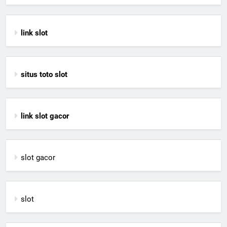
link slot
situs toto slot
link slot gacor
slot gacor
slot