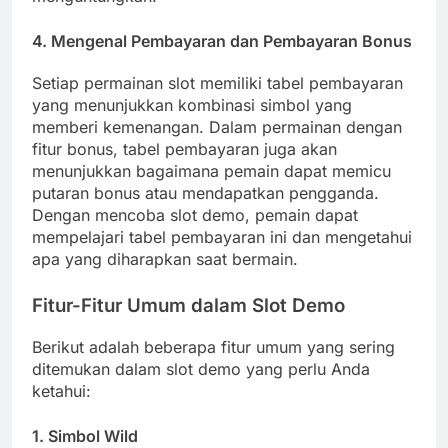
4.
Mengenal Pembayaran dan Pembayaran Bonus
Setiap permainan slot memiliki tabel pembayaran
yang menunjukkan kombinasi simbol yang
memberi kemenangan. Dalam permainan dengan
fitur bonus, tabel pembayaran juga akan
menunjukkan bagaimana pemain dapat memicu
putaran bonus atau mendapatkan pengganda.
Dengan mencoba slot demo, pemain dapat
mempelajari tabel pembayaran ini dan mengetahui
apa yang diharapkan saat bermain.
Fitur-Fitur Umum dalam Slot Demo
Berikut adalah beberapa fitur umum yang sering
ditemukan dalam slot demo yang perlu Anda
ketahui:
1.
Simbol Wild