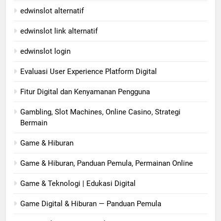
edwinslot alternatif
edwinslot link alternatif
edwinslot login
Evaluasi User Experience Platform Digital
Fitur Digital dan Kenyamanan Pengguna
Gambling, Slot Machines, Online Casino, Strategi
Bermain
Game & Hiburan
Game & Hiburan, Panduan Pemula, Permainan Online
Game & Teknologi | Edukasi Digital
Game Digital & Hiburan — Panduan Pemula