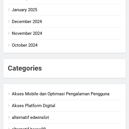
January 2025
December 2024
November 2024
October 2024
Categories
Akses Mobile dan Optimasi Pengalaman Pengguna
Akses Platform Digital
alternatif edwinslot