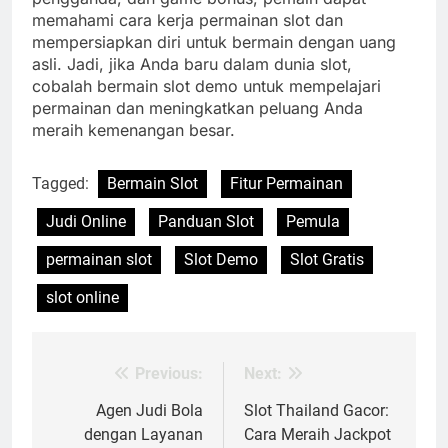
memahami cara kerja permainan slot dan
mempersiapkan diri untuk bermain dengan uang
asli. Jadi, jika Anda baru dalam dunia slot,
cobalah bermain slot demo untuk mempelajari
permainan dan meningkatkan peluang Anda
meraih kemenangan besar.
Tagged:
Bermain Slot
Fitur Permainan
Judi Online
Panduan Slot
Pemula
permainan slot
Slot Demo
Slot Gratis
slot online
Previous:
Next:
Post
navigation
Agen Judi Bola
Slot Thailand Gacor:
dengan Layanan
Cara Meraih Jackpot