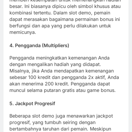
besar. Ini biasanya dipicu oleh simbol khusus atau
kombinasi tertentu. Dalam slot demo, pemain
dapat merasakan bagaimana permainan bonus ini
berfungsi dan apa yang perlu dilakukan untuk
memicunya.
4.
Pengganda (Multipliers)
Pengganda meningkatkan kemenangan Anda
dengan mengalikan hadiah yang didapat.
Misalnya, jika Anda mendapatkan kemenangan
sebesar 100 kredit dan pengganda 2x aktif, Anda
akan menerima 200 kredit. Pengganda dapat
muncul selama putaran gratis atau game bonus.
5.
Jackpot Progresif
Beberapa slot demo juga menawarkan jackpot
progresif, yang tumbuh seiring dengan
bertambahnya taruhan dari pemain. Meskipun