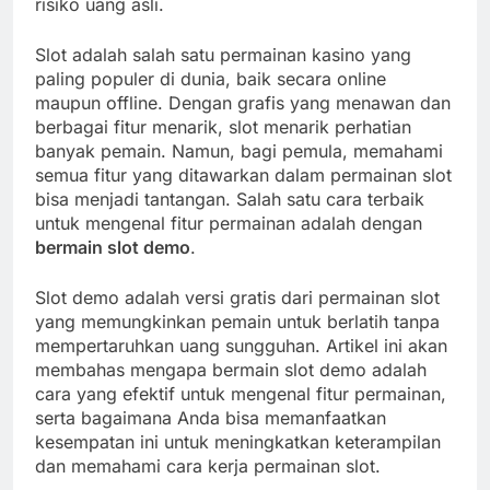
risiko uang asli.
Slot adalah salah satu permainan kasino yang
paling populer di dunia, baik secara online
maupun offline. Dengan grafis yang menawan dan
berbagai fitur menarik, slot menarik perhatian
banyak pemain. Namun, bagi pemula, memahami
semua fitur yang ditawarkan dalam permainan slot
bisa menjadi tantangan. Salah satu cara terbaik
untuk mengenal fitur permainan adalah dengan
bermain slot demo
.
Slot demo adalah versi gratis dari permainan slot
yang memungkinkan pemain untuk berlatih tanpa
mempertaruhkan uang sungguhan. Artikel ini akan
membahas mengapa bermain slot demo adalah
cara yang efektif untuk mengenal fitur permainan,
serta bagaimana Anda bisa memanfaatkan
kesempatan ini untuk meningkatkan keterampilan
dan memahami cara kerja permainan slot.