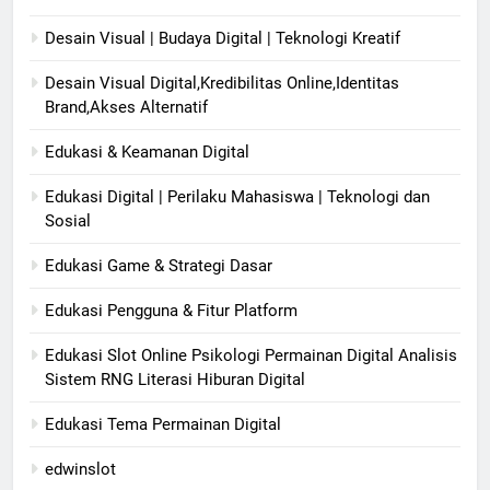
Desain Visual | Budaya Digital | Teknologi Kreatif
Desain Visual Digital,Kredibilitas Online,Identitas
Brand,Akses Alternatif
Edukasi & Keamanan Digital
Edukasi Digital | Perilaku Mahasiswa | Teknologi dan
Sosial
Edukasi Game & Strategi Dasar
Edukasi Pengguna & Fitur Platform
Edukasi Slot Online Psikologi Permainan Digital Analisis
Sistem RNG Literasi Hiburan Digital
Edukasi Tema Permainan Digital
edwinslot