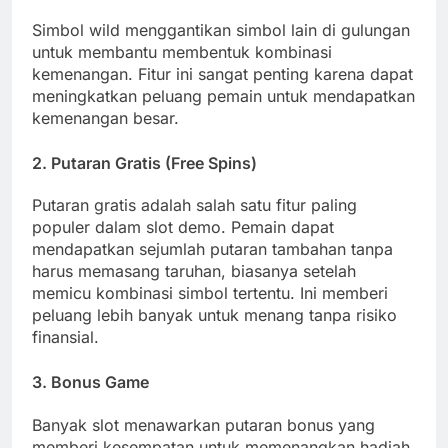
Simbol wild menggantikan simbol lain di gulungan
untuk membantu membentuk kombinasi
kemenangan. Fitur ini sangat penting karena dapat
meningkatkan peluang pemain untuk mendapatkan
kemenangan besar.
2.
Putaran Gratis (Free Spins)
Putaran gratis adalah salah satu fitur paling
populer dalam slot demo. Pemain dapat
mendapatkan sejumlah putaran tambahan tanpa
harus memasang taruhan, biasanya setelah
memicu kombinasi simbol tertentu. Ini memberi
peluang lebih banyak untuk menang tanpa risiko
finansial.
3.
Bonus Game
Banyak slot menawarkan putaran bonus yang
memberi kesempatan untuk memenangkan hadiah