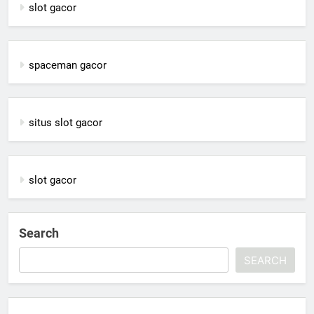
slot gacor
spaceman gacor
situs slot gacor
slot gacor
Search
SEARCH