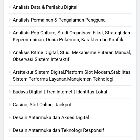
Analisis Data & Perilaku Digital
Analisis Permainan & Pengalaman Pengguna
Analisis Pop Culture, Studi Organisasi Fiksi, Strategi dan
Kepemimpinan, Dunia Pokémon, Karakter dan Konflik
Analisis Ritme Digital, Studi Mekanisme Putaran Manual,
Observasi Sistem Interaktif
Arsitektur Sistem Digital,Platform Slot Modern,Stabilitas
Sistem,Performa Layanan,Manajemen Teknologi
Budaya Digital | Tren Internet | Identitas Lokal
Casino, Slot Online, Jackpot
Desain Antarmuka dan Akses Digital
Desain Antarmuka dan Teknologi Responsif