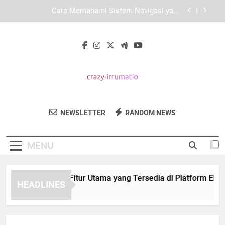
Skip
KAYA787 dan Pengembangan Antarmuka Digital
to
yang Responsif
content
Mengenal Sistem Pengelolaan Halaman yang
Diterapkan pada KAYA787
Cara Memahami Fitur Utama yang Tersedia di
Platform EDWINSLOT
Cara Memahami Sistem Navigasi yang
Diterapkan pada LEBAH4D
Crazy Irrumatio
KAYA787 dan Pengembangan Antarmuka Digital
Situs Hiburan Dewasa Dengan Konten
yang Responsif
NEWSLETTER
RANDOM NEWS
Yang Variatif. Hanya Untuk Pengguna
Mengenal Sistem Pengelolaan Halaman yang
Diterapkan pada KAYA787
Dewasa.
MENU
ara Memahami Fitur Utama yang Tersedia di Platform EDWIN
HEADLINES
Weeks Ago