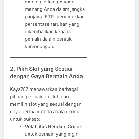
meningkatkan peluang
menang Anda dalam jangka
panjang. RTP menunjukkan
persentase taruhan yang
dikembalikan kepada
pemain dalam bentuk
kemenangan.
2. Pilih Slot yang Sesuai
dengan Gaya Bermain Anda
Kaya787 menawarkan berbagai
pilihan permainan slot, dan
memilih slot yang sesuai dengan
gaya bermain Anda adalah kunci
untuk sukses:
Volatilitas Rendah
: Cocok
untuk pemain yang ingin