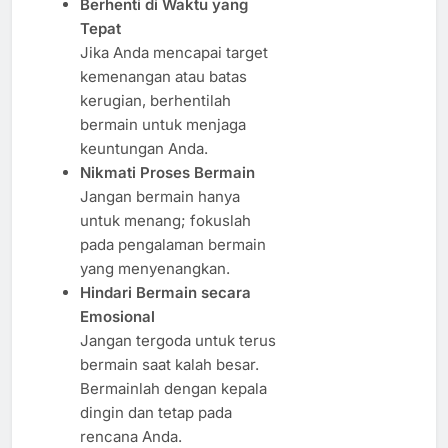
Berhenti di Waktu yang
Tepat
Jika Anda mencapai target
kemenangan atau batas
kerugian, berhentilah
bermain untuk menjaga
keuntungan Anda.
Nikmati Proses Bermain
Jangan bermain hanya
untuk menang; fokuslah
pada pengalaman bermain
yang menyenangkan.
Hindari Bermain secara
Emosional
Jangan tergoda untuk terus
bermain saat kalah besar.
Bermainlah dengan kepala
dingin dan tetap pada
rencana Anda.