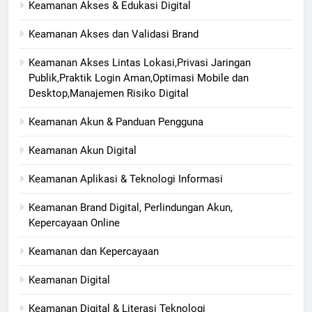
Keamanan Akses & Edukasi Digital
Keamanan Akses dan Validasi Brand
Keamanan Akses Lintas Lokasi,Privasi Jaringan
Publik,Praktik Login Aman,Optimasi Mobile dan
Desktop,Manajemen Risiko Digital
Keamanan Akun & Panduan Pengguna
Keamanan Akun Digital
Keamanan Aplikasi & Teknologi Informasi
Keamanan Brand Digital, Perlindungan Akun,
Kepercayaan Online
Keamanan dan Kepercayaan
Keamanan Digital
Keamanan Digital & Literasi Teknologi