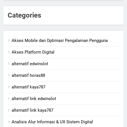
Categories
Akses Mobile dan Optimasi Pengalaman Pengguna
Akses Platform Digital
alternatif edwinslot
alternatif horas88
alternatif kaya787
alternatif link edwinslot
alternatif link kaya787
Analisis Alur Informasi & UX Sistem Digital