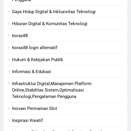
Gaya Hidup Digital & Inklusivitas Teknologi
Hiburan Digital & Komunitas Teknologi
horas88
horas88 login alternatif
Hukum & Kebijakan Publik
Informasi & Edukasi
Infrastruktur Digital,Manajemen Platform
Online,Stabilitas Sistem,Optimalisasi
Teknologi,Pengalaman Pengguna
Inovasi Permainan Slot
Inspirasi Kreatif