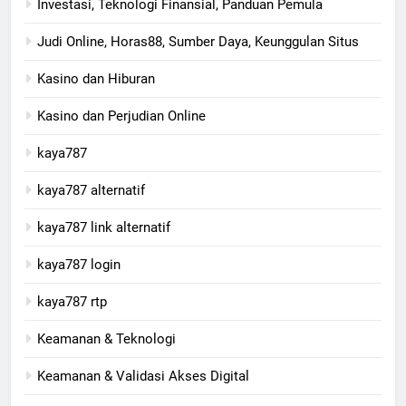
Investasi, Teknologi Finansial, Panduan Pemula
Judi Online, Horas88, Sumber Daya, Keunggulan Situs
Kasino dan Hiburan
Kasino dan Perjudian Online
kaya787
kaya787 alternatif
kaya787 link alternatif
kaya787 login
kaya787 rtp
Keamanan & Teknologi
Keamanan & Validasi Akses Digital