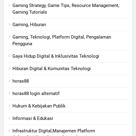
Gaming Strategy, Game Tips, Resource Management,
Gaming Tutorials
Gaming, Hiburan
Gaming, Teknologi, Platform Digital, Pengalaman
Pengguna
Gaya Hidup Digital & Inklusivitas Teknologi
Hiburan Digital & Komunitas Teknologi
horas88
horas88 login alternatif
Hukum & Kebijakan Publik
Informasi & Edukasi
Infrastruktur Digital,Manajemen Platform