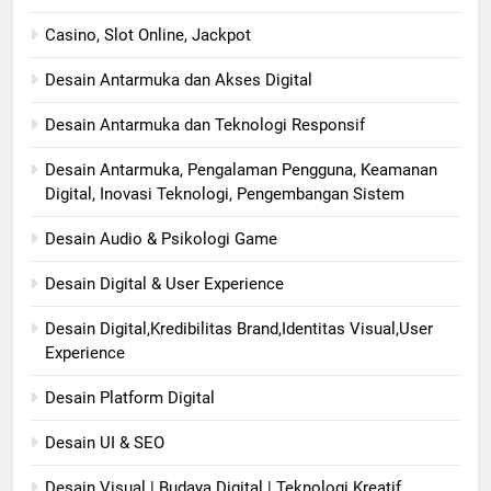
Casino, Slot Online, Jackpot
Desain Antarmuka dan Akses Digital
Desain Antarmuka dan Teknologi Responsif
Desain Antarmuka, Pengalaman Pengguna, Keamanan
Digital, Inovasi Teknologi, Pengembangan Sistem
Desain Audio & Psikologi Game
Desain Digital & User Experience
Desain Digital,Kredibilitas Brand,Identitas Visual,User
Experience
Desain Platform Digital
Desain UI & SEO
Desain Visual | Budaya Digital | Teknologi Kreatif