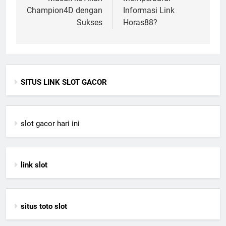
Champion4D dengan
Informasi Link
Sukses
Horas88?
SITUS LINK SLOT GACOR
slot gacor hari ini
link slot
situs toto slot