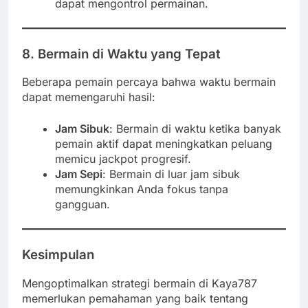
dapat mengontrol permainan.
8. Bermain di Waktu yang Tepat
Beberapa pemain percaya bahwa waktu bermain
dapat memengaruhi hasil:
Jam Sibuk
: Bermain di waktu ketika banyak
pemain aktif dapat meningkatkan peluang
memicu jackpot progresif.
Jam Sepi
: Bermain di luar jam sibuk
memungkinkan Anda fokus tanpa
gangguan.
Kesimpulan
Mengoptimalkan strategi bermain di Kaya787
memerlukan pemahaman yang baik tentang