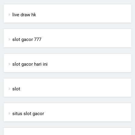
live draw hk
slot gacor 777
slot gacor hari ini
slot
situs slot gacor