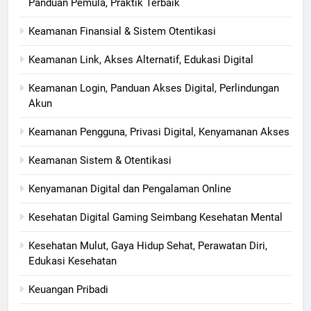
Panduan Pemula, Praktik Terbaik
Keamanan Finansial & Sistem Otentikasi
Keamanan Link, Akses Alternatif, Edukasi Digital
Keamanan Login, Panduan Akses Digital, Perlindungan
Akun
Keamanan Pengguna, Privasi Digital, Kenyamanan Akses
Keamanan Sistem & Otentikasi
Kenyamanan Digital dan Pengalaman Online
Kesehatan Digital Gaming Seimbang Kesehatan Mental
Kesehatan Mulut, Gaya Hidup Sehat, Perawatan Diri,
Edukasi Kesehatan
Keuangan Pribadi