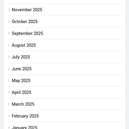
November 2025
October 2025
September 2025
August 2025
July 2025
June 2025
May 2025
April 2025
March 2025
February 2025
January 2025