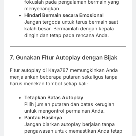
fokuslah pada pengalaman bermain yang
menyenangkan.
Hindari Bermain secara Emosional
Jangan tergoda untuk terus bermain saat
kalah besar. Bermainlah dengan kepala
dingin dan tetap pada rencana Anda.
7. Gunakan Fitur Autoplay dengan Bijak
Fitur autoplay di Kaya787 memungkinkan Anda
menjalankan beberapa putaran sekaligus tanpa
harus menekan tombol setiap kali:
Tetapkan Batas Autoplay
Pilih jumlah putaran dan batas kerugian
untuk mengontrol permainan Anda.
Pantau Hasilnya
Jangan biarkan autoplay berjalan tanpa
pengawasan untuk memastikan Anda tetap