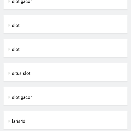
slot gacor
slot
slot
situs slot
slot gacor
laris4d