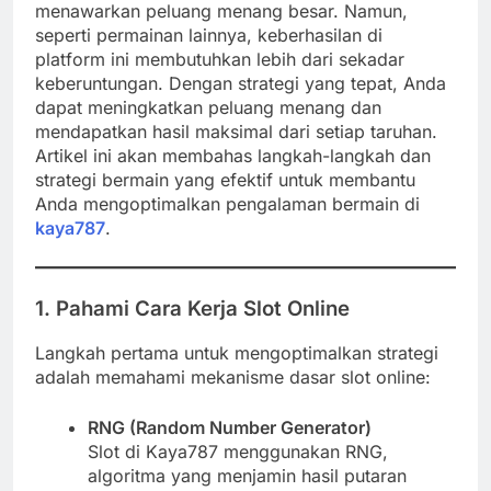
menawarkan peluang menang besar. Namun,
seperti permainan lainnya, keberhasilan di
platform ini membutuhkan lebih dari sekadar
keberuntungan. Dengan strategi yang tepat, Anda
dapat meningkatkan peluang menang dan
mendapatkan hasil maksimal dari setiap taruhan.
Artikel ini akan membahas langkah-langkah dan
strategi bermain yang efektif untuk membantu
Anda mengoptimalkan pengalaman bermain di
kaya787
.
1. Pahami Cara Kerja Slot Online
Langkah pertama untuk mengoptimalkan strategi
adalah memahami mekanisme dasar slot online:
RNG (Random Number Generator)
Slot di Kaya787 menggunakan RNG,
algoritma yang menjamin hasil putaran