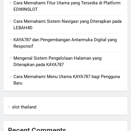
Cara Memahami Fitur Utama yang Tersedia di Platform
EDWINSLOT
Cara Memahami Sistem Navigasi yang Diterapkan pada
LEBAH4D
KAYA787 dan Pengembangan Antarmuka Digital yang
Responsif
Mengenal Sistem Pengelolaan Halaman yang
Diterapkan pada KAYA787
Cara Memahami Menu Utama KAYA787 bagi Pengguna
Baru
slot thailand
Recent Comments