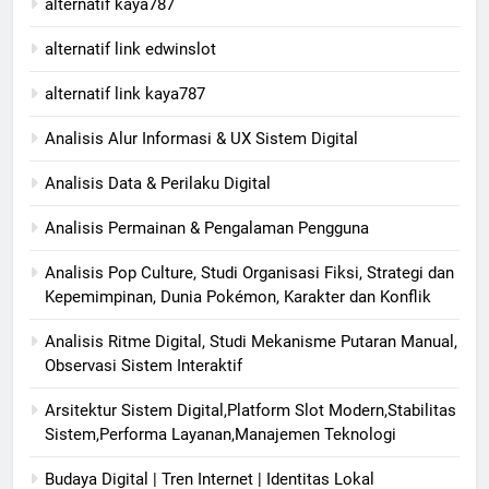
alternatif kaya787
alternatif link edwinslot
alternatif link kaya787
Analisis Alur Informasi & UX Sistem Digital
Analisis Data & Perilaku Digital
Analisis Permainan & Pengalaman Pengguna
Analisis Pop Culture, Studi Organisasi Fiksi, Strategi dan
Kepemimpinan, Dunia Pokémon, Karakter dan Konflik
Analisis Ritme Digital, Studi Mekanisme Putaran Manual,
Observasi Sistem Interaktif
Arsitektur Sistem Digital,Platform Slot Modern,Stabilitas
Sistem,Performa Layanan,Manajemen Teknologi
Budaya Digital | Tren Internet | Identitas Lokal