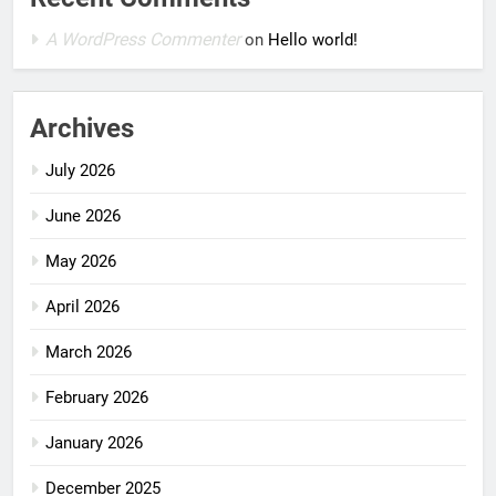
A WordPress Commenter
on
Hello world!
Archives
July 2026
June 2026
May 2026
April 2026
March 2026
February 2026
January 2026
December 2025