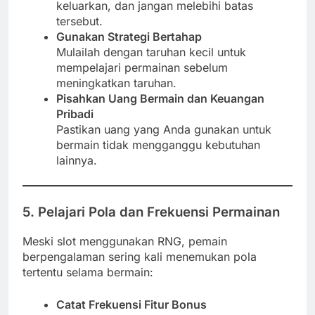
keluarkan, dan jangan melebihi batas
tersebut.
Gunakan Strategi Bertahap
Mulailah dengan taruhan kecil untuk
mempelajari permainan sebelum
meningkatkan taruhan.
Pisahkan Uang Bermain dan Keuangan
Pribadi
Pastikan uang yang Anda gunakan untuk
bermain tidak mengganggu kebutuhan
lainnya.
5. Pelajari Pola dan Frekuensi Permainan
Meski slot menggunakan RNG, pemain
berpengalaman sering kali menemukan pola
tertentu selama bermain:
Catat Frekuensi Fitur Bonus