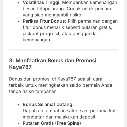
Volatilitas Tinggi
: Memberikan kemenangan
besar, tetapi jarang. Cocok untuk pemain
yang siap mengambil risiko.
Periksa Fitur Bonus
: Pilih permainan dengan
fitur bonus menarik seperti putaran gratis,
jackpot progresif, atau pengganda
kemenangan.
3. Manfaatkan Bonus dan Promosi
Kaya787
Bonus dan promosi di Kaya787 adalah cara
terbaik untuk meningkatkan saldo bermain Anda
tanpa risiko tambahan:
Bonus Selamat Datang
Dapatkan tambahan saldo saat pertama kali
mendaftar dan melakukan deposit.
Putaran Gratis (Free Spins)