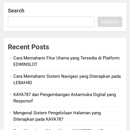
Search
SEARCH
Recent Posts
Cara Memahami Fitur Utama yang Tersedia di Platform
EDWINSLOT
Cara Memahami Sistem Navigasi yang Diterapkan pada
LEBAH4D
KAYA787 dan Pengembangan Antarmuka Digital yang
Responsif
Mengenal Sistem Pengelolaan Halaman yang
Diterapkan pada KAYA787