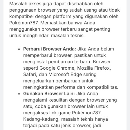
Masalah akses juga dapat disebabkan oleh
penggunaan browser yang sudah usang atau tidak
kompatibel dengan platform yang digunakan oleh
Pokémon787. Memastikan bahwa Anda
menggunakan browser terbaru sangat penting
untuk menghindari masalah teknis.
Perbarui Browser Anda:
Jika Anda belum
memperbarui browser, pastikan untuk
menginstal pembaruan terbaru. Browser
seperti Google Chrome, Mozilla Firefox,
Safari, dan Microsoft Edge sering
mengeluarkan pembaruan untuk
meningkatkan performa dan kompatibilitas.
Gunakan Browser Lain:
Jika Anda
mengalami kesulitan dengan browser yang
satu, coba gunakan browser lain untuk
mengakses link game Pokémon787.
Kadang-kadang, masalah teknis hanya
terjadi pada satu jenis browser, jadi