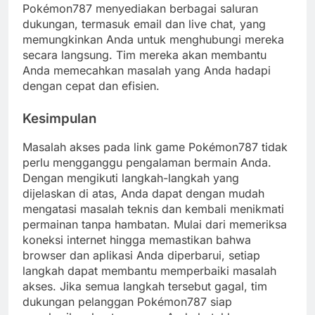
Pokémon787 menyediakan berbagai saluran
dukungan, termasuk email dan live chat, yang
memungkinkan Anda untuk menghubungi mereka
secara langsung. Tim mereka akan membantu
Anda memecahkan masalah yang Anda hadapi
dengan cepat dan efisien.
Kesimpulan
Masalah akses pada link game Pokémon787 tidak
perlu mengganggu pengalaman bermain Anda.
Dengan mengikuti langkah-langkah yang
dijelaskan di atas, Anda dapat dengan mudah
mengatasi masalah teknis dan kembali menikmati
permainan tanpa hambatan. Mulai dari memeriksa
koneksi internet hingga memastikan bahwa
browser dan aplikasi Anda diperbarui, setiap
langkah dapat membantu memperbaiki masalah
akses. Jika semua langkah tersebut gagal, tim
dukungan pelanggan Pokémon787 siap