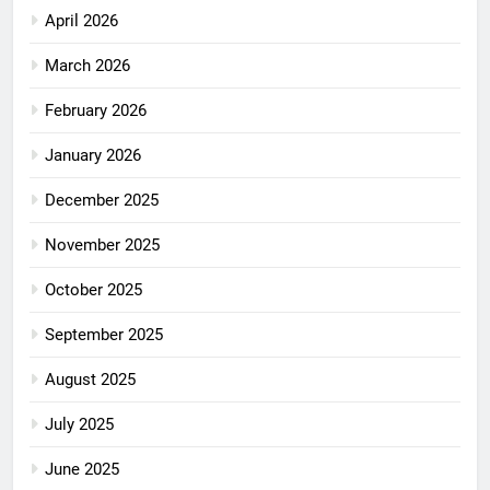
April 2026
March 2026
February 2026
January 2026
December 2025
November 2025
October 2025
September 2025
August 2025
July 2025
June 2025