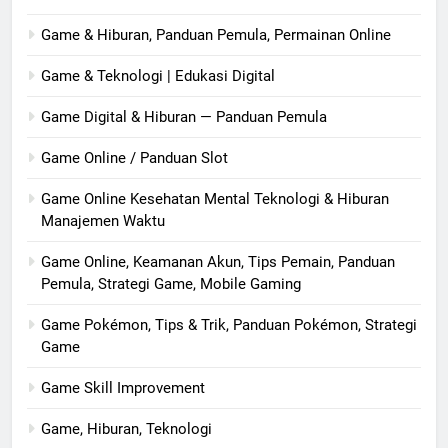
Game & Hiburan, Panduan Pemula, Permainan Online
Game & Teknologi | Edukasi Digital
Game Digital & Hiburan — Panduan Pemula
Game Online / Panduan Slot
Game Online Kesehatan Mental Teknologi & Hiburan
Manajemen Waktu
Game Online, Keamanan Akun, Tips Pemain, Panduan
Pemula, Strategi Game, Mobile Gaming
Game Pokémon, Tips & Trik, Panduan Pokémon, Strategi
Game
Game Skill Improvement
Game, Hiburan, Teknologi