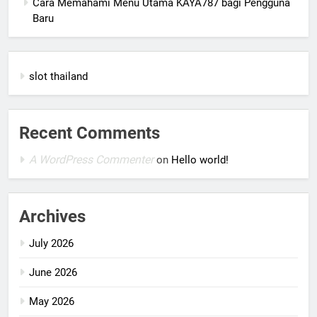
Cara Memahami Menu Utama KAYA787 bagi Pengguna
Baru
slot thailand
Recent Comments
A WordPress Commenter
on
Hello world!
Archives
July 2026
June 2026
May 2026