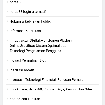
horas88
horas88 login alternatif
Hukum & Kebijakan Publik
Informasi & Edukasi
Infrastruktur Digital,Manajemen Platform
Online,Stabilitas Sistem,Optimalisasi
Teknologi,Pengalaman Pengguna
Inovasi Permainan Slot
Inspirasi Kreatif
Investasi, Teknologi Finansial, Panduan Pemula
Judi Online, Horas88, Sumber Daya, Keunggulan Situs
Kasino dan Hiburan