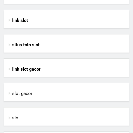
link slot
situs toto slot
link slot gacor
slot gacor
slot