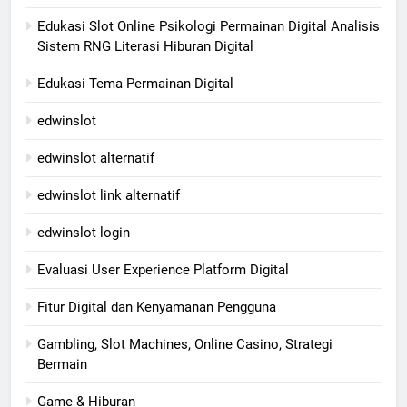
Edukasi Slot Online Psikologi Permainan Digital Analisis
Sistem RNG Literasi Hiburan Digital
Edukasi Tema Permainan Digital
edwinslot
edwinslot alternatif
edwinslot link alternatif
edwinslot login
Evaluasi User Experience Platform Digital
Fitur Digital dan Kenyamanan Pengguna
Gambling, Slot Machines, Online Casino, Strategi
Bermain
Game & Hiburan