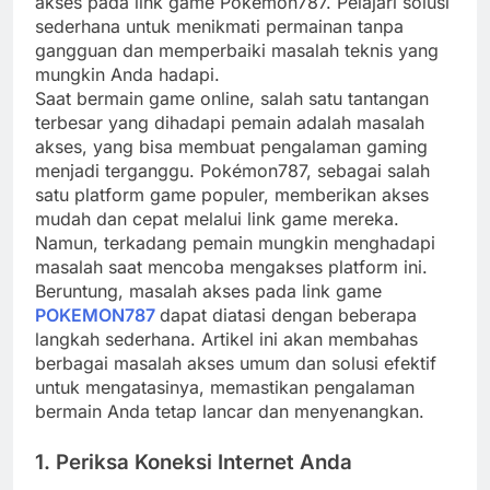
akses pada link game Pokémon787. Pelajari solusi
sederhana untuk menikmati permainan tanpa
gangguan dan memperbaiki masalah teknis yang
mungkin Anda hadapi.
Saat bermain game online, salah satu tantangan
terbesar yang dihadapi pemain adalah masalah
akses, yang bisa membuat pengalaman gaming
menjadi terganggu. Pokémon787, sebagai salah
satu platform game populer, memberikan akses
mudah dan cepat melalui link game mereka.
Namun, terkadang pemain mungkin menghadapi
masalah saat mencoba mengakses platform ini.
Beruntung, masalah akses pada link game
POKEMON787
dapat diatasi dengan beberapa
langkah sederhana. Artikel ini akan membahas
berbagai masalah akses umum dan solusi efektif
untuk mengatasinya, memastikan pengalaman
bermain Anda tetap lancar dan menyenangkan.
1. Periksa Koneksi Internet Anda