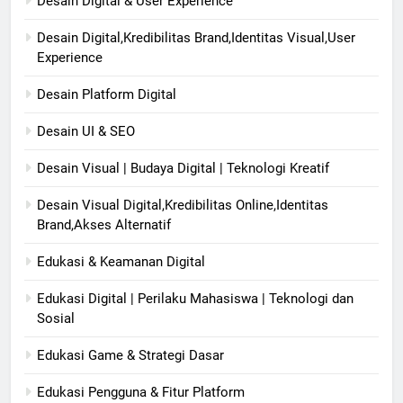
Desain Digital & User Experience
Desain Digital,Kredibilitas Brand,Identitas Visual,User
Experience
Desain Platform Digital
Desain UI & SEO
Desain Visual | Budaya Digital | Teknologi Kreatif
Desain Visual Digital,Kredibilitas Online,Identitas
Brand,Akses Alternatif
Edukasi & Keamanan Digital
Edukasi Digital | Perilaku Mahasiswa | Teknologi dan
Sosial
Edukasi Game & Strategi Dasar
Edukasi Pengguna & Fitur Platform