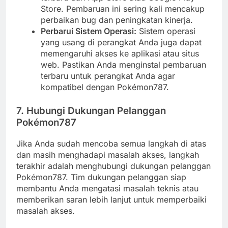
Store. Pembaruan ini sering kali mencakup
perbaikan bug dan peningkatan kinerja.
Perbarui Sistem Operasi:
Sistem operasi
yang usang di perangkat Anda juga dapat
memengaruhi akses ke aplikasi atau situs
web. Pastikan Anda menginstal pembaruan
terbaru untuk perangkat Anda agar
kompatibel dengan Pokémon787.
7. Hubungi Dukungan Pelanggan
Pokémon787
Jika Anda sudah mencoba semua langkah di atas
dan masih menghadapi masalah akses, langkah
terakhir adalah menghubungi dukungan pelanggan
Pokémon787. Tim dukungan pelanggan siap
membantu Anda mengatasi masalah teknis atau
memberikan saran lebih lanjut untuk memperbaiki
masalah akses.