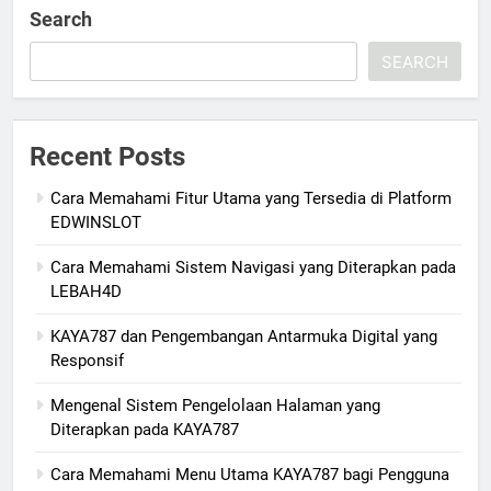
Search
SEARCH
Recent Posts
Cara Memahami Fitur Utama yang Tersedia di Platform
EDWINSLOT
Cara Memahami Sistem Navigasi yang Diterapkan pada
LEBAH4D
KAYA787 dan Pengembangan Antarmuka Digital yang
Responsif
Mengenal Sistem Pengelolaan Halaman yang
Diterapkan pada KAYA787
Cara Memahami Menu Utama KAYA787 bagi Pengguna