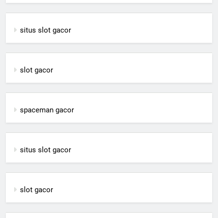
situs slot gacor
slot gacor
spaceman gacor
situs slot gacor
slot gacor