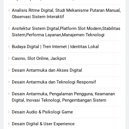
Analisis Ritme Digital, Studi Mekanisme Putaran Manual,
Observasi Sistem Interaktif
Arsitektur Sistem Digital,Platform Slot Modern,Stabilitas
Sistem,Performa Layanan,Manajemen Teknologi
Budaya Digital | Tren Internet | Identitas Lokal
Casino, Slot Online, Jackpot
Desain Antarmuka dan Akses Digital
Desain Antarmuka dan Teknologi Responsif
Desain Antarmuka, Pengalaman Pengguna, Keamanan
Digital, Inovasi Teknologi, Pengembangan Sistem
Desain Audio & Psikologi Game
Desain Digital & User Experience