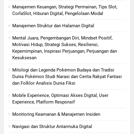
Manajemen Keuangan, Strategi Permainan, Tips Slot,
CorlaSlot, Hiburan Digital, Pengelolaan Modal
Manajemen Struktur dan Halaman Digital
Mental Juara, Pengembangan Diri, Mindset Positif,
Motivasi Hidup, Strategi Sukses, Resiliensi,
Kepemimpinan, Inspirasi Perjuangan, Perjuangan dan
Kesuksesan
Mitologi dan Legenda Pokémon Budaya dan Tradisi
Dunia Pokémon Studi Narasi dan Cerita Rakyat Fantasi
dan Folklor Analisis Dunia Fiksi
Mobile Experience, Optimasi Akses Digital, User
Experience, Platform Responsif
Monitoring Keamanan & Manajemen Insiden
Navigasi dan Struktur Antarmuka Digital