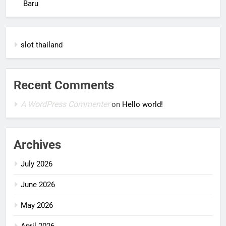
Baru
slot thailand
Recent Comments
A WordPress Commenter
on
Hello world!
Archives
July 2026
June 2026
May 2026
April 2026