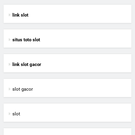
link slot
situs toto slot
link slot gacor
slot gacor
slot