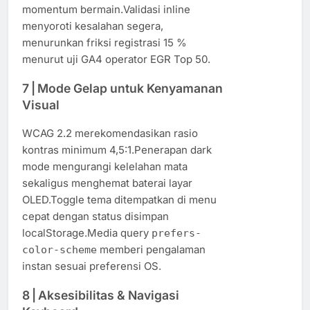
momentum bermain.Validasi inline
menyoroti kesalahan segera,
menurunkan friksi registrasi 15 %
menurut uji GA4 operator EGR Top 50.
7 | Mode Gelap untuk Kenyamanan
Visual
WCAG 2.2 merekomendasikan rasio
kontras minimum 4,5:1.Penerapan dark
mode mengurangi kelelahan mata
sekaligus menghemat baterai layar
OLED.Toggle tema ditempatkan di menu
cepat dengan status disimpan
localStorage.Media query
prefers-
memberi pengalaman
color-scheme
instan sesuai preferensi OS.
8 | Aksesibilitas & Navigasi