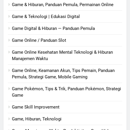
Game & Hiburan, Panduan Pemula, Permainan Online
Game & Teknologi | Edukasi Digital
Game Digital & Hiburan — Panduan Pemula
Game Online / Panduan Slot
Game Online Kesehatan Mental Teknologi & Hiburan
Manajemen Waktu
Game Online, Keamanan Akun, Tips Pemain, Panduan
Pemula, Strategi Game, Mobile Gaming
Game Pokémon, Tips & Trik, Panduan Pokémon, Strategi
Game
Game Skill Improvement
Game, Hiburan, Teknologi