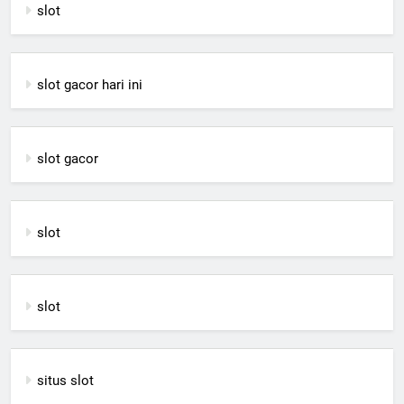
slot
slot gacor hari ini
slot gacor
slot
slot
situs slot