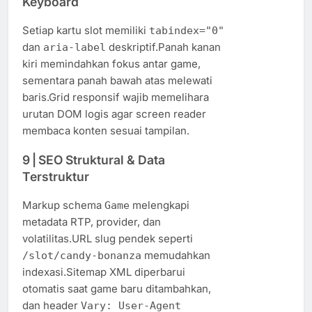
Keyboard
Setiap kartu slot memiliki
tabindex="0"
dan
deskriptif.Panah kanan
aria-label
kiri memindahkan fokus antar game,
sementara panah bawah atas melewati
baris.Grid responsif wajib memelihara
urutan DOM logis agar screen reader
membaca konten sesuai tampilan.
9 | SEO Struktural & Data
Terstruktur
Markup schema
melengkapi
Game
metadata RTP, provider, dan
volatilitas.URL slug pendek seperti
memudahkan
/slot/candy-bonanza
indexasi.Sitemap XML diperbarui
otomatis saat game baru ditambahkan,
dan header
Vary: User-Agent