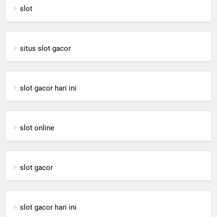
slot
situs slot gacor
slot gacor hari ini
slot online
slot gacor
slot gacor hari ini