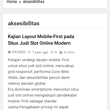
Home
aksesibilitas
aksesibilitas
Kajian Layout Mobile-First pada
Situs Judi Slot Online Modern
9922f39
1 year ago
0
6 mins
Pelajari strategi desain mobile-first
untuk situs judi slot online, mencakup
grid responsif, performa Core Web
Vitals, dan aksesibilitas penuh demi
retensi pemain global.
Era dominasi smartphone menuntut situs
judi slot online mengadopsi pendekatan
mobile-first sebagai standar
utama.Pengabaian prinsip ini dapat