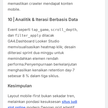
memastikan crawler mendapat konten
mobile.
10 | Analitik & Iterasi Berbasis Data
Event seperti
,
,
tap_game
scroll_depth
dan
dilacak
filter_apply
GA4.Dashboard Looker Studio
memvisualisasikan heatmap klik; desain
diiterasi sprint dua minggu untuk
memindahkan elemen rendah
performa.Penyempurnaan berkelanjutan
menghasilkan kenaikan retention day-7
sebesar 8 % dalam tiga siklus.
Kesimpulan
Layout mobile-first bukan sekadar tren,
melainkan pondasi kesuksesan
situs judi
slot online
modern.Dengan grid adaptif,