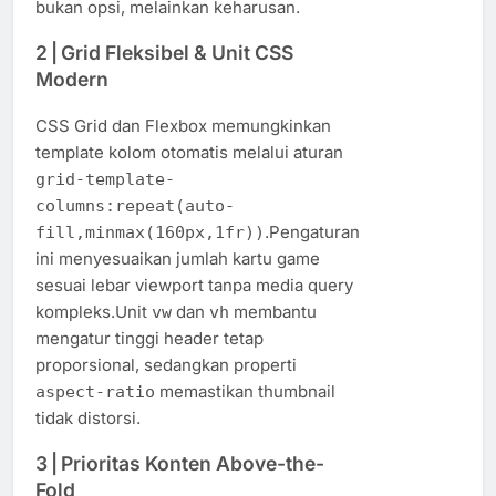
bukan opsi, melainkan keharusan.
2 | Grid Fleksibel & Unit CSS
Modern
CSS Grid dan Flexbox memungkinkan
template kolom otomatis melalui aturan
grid-template-
columns:repeat(auto-
.Pengaturan
fill,minmax(160px,1fr))
ini menyesuaikan jumlah kartu game
sesuai lebar viewport tanpa media query
kompleks.Unit
dan
membantu
vw
vh
mengatur tinggi header tetap
proporsional, sedangkan properti
memastikan thumbnail
aspect-ratio
tidak distorsi.
3 | Prioritas Konten Above-the-
Fold