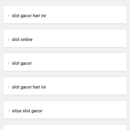
slot gacor hari ini
slot online
slot gacor
slot gacor hari ini
situs slot gacor