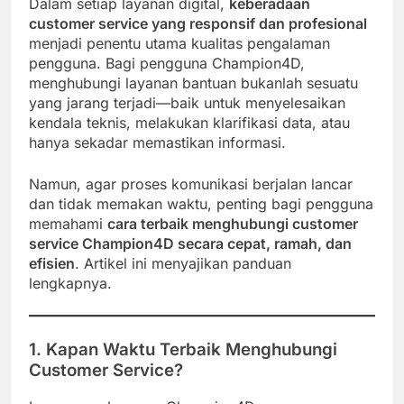
Dalam setiap layanan digital,
keberadaan
customer service yang responsif dan profesional
menjadi penentu utama kualitas pengalaman
pengguna. Bagi pengguna Champion4D,
menghubungi layanan bantuan bukanlah sesuatu
yang jarang terjadi—baik untuk menyelesaikan
kendala teknis, melakukan klarifikasi data, atau
hanya sekadar memastikan informasi.
Namun, agar proses komunikasi berjalan lancar
dan tidak memakan waktu, penting bagi pengguna
memahami
cara terbaik menghubungi customer
service Champion4D secara cepat, ramah, dan
efisien
. Artikel ini menyajikan panduan
lengkapnya.
1. Kapan Waktu Terbaik Menghubungi
Customer Service?