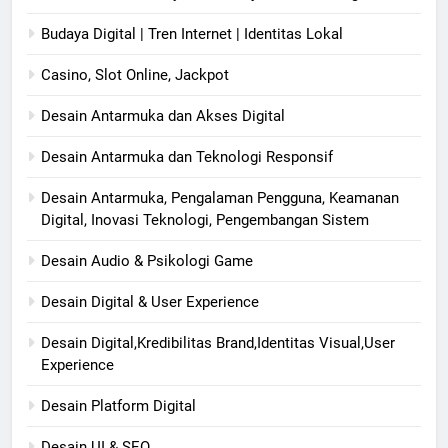
Budaya Digital | Tren Internet | Identitas Lokal
Casino, Slot Online, Jackpot
Desain Antarmuka dan Akses Digital
Desain Antarmuka dan Teknologi Responsif
Desain Antarmuka, Pengalaman Pengguna, Keamanan
Digital, Inovasi Teknologi, Pengembangan Sistem
Desain Audio & Psikologi Game
Desain Digital & User Experience
Desain Digital,Kredibilitas Brand,Identitas Visual,User
Experience
Desain Platform Digital
Desain UI & SEO