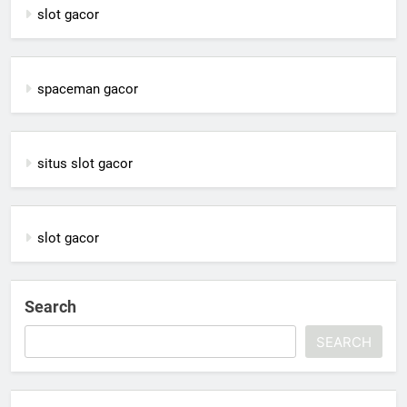
slot gacor
spaceman gacor
situs slot gacor
slot gacor
Search
SEARCH