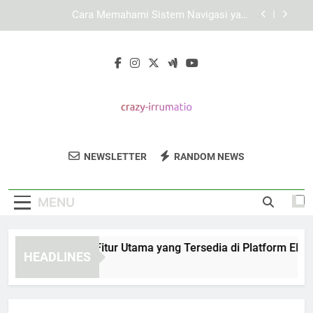
Skip
KAYA787 dan Pengembangan Antarmuka Digital
to
yang Responsif
content
Mengenal Sistem Pengelolaan Halaman yang
Diterapkan pada KAYA787
Cara Memahami Fitur Utama yang Tersedia di
Platform EDWINSLOT
Cara Memahami Sistem Navigasi yang
Diterapkan pada LEBAH4D
Crazy Irrumatio
KAYA787 dan Pengembangan Antarmuka Digital
Situs Hiburan Dewasa Dengan Konten
yang Responsif
NEWSLETTER
RANDOM NEWS
Yang Variatif. Hanya Untuk Pengguna
Mengenal Sistem Pengelolaan Halaman yang
Diterapkan pada KAYA787
Dewasa.
MENU
ra Memahami Fitur Utama yang Tersedia di Platform EDWINS
HEADLINES
Weeks Ago