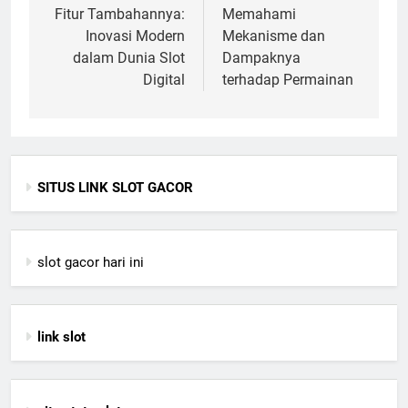
Fitur Tambahannya:
Memahami
Inovasi Modern
Mekanisme dan
dalam Dunia Slot
Dampaknya
Digital
terhadap Permainan
SITUS LINK SLOT GACOR
slot gacor hari ini
link slot