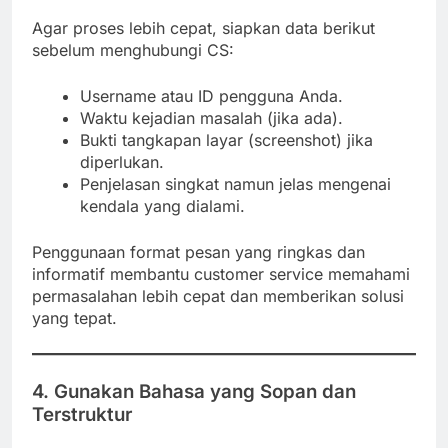
Agar proses lebih cepat, siapkan data berikut
sebelum menghubungi CS:
Username atau ID pengguna Anda.
Waktu kejadian masalah (jika ada).
Bukti tangkapan layar (screenshot) jika
diperlukan.
Penjelasan singkat namun jelas mengenai
kendala yang dialami.
Penggunaan format pesan yang ringkas dan
informatif membantu customer service memahami
permasalahan lebih cepat dan memberikan solusi
yang tepat.
4. Gunakan Bahasa yang Sopan dan
Terstruktur