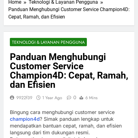
Home
Teknologi & Layanan Pengguna
Panduan Menghubungi Customer Service Champion4D:
Cepat, Ramah, dan Efisien
TEKNOLOGI & LAYANAN PENGGUNA
Panduan Menghubungi
Customer Service
Champion4D: Cepat, Ramah,
dan Efisien
0
9922f39
1 Year Ago
6 Mins
Bingung cara menghubungi customer service
champion4d
? Simak panduan lengkap untuk
mendapatkan bantuan cepat, ramah, dan efisien
langsung dari tim dukungan resmi.