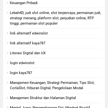
Keuangan Pribadi
Lebah4D, judi slot online, slot terpercaya, permainan judi,
strategi menang, platform slot, perjudian online, RTP
tinggi, permainan slot populer
link alternatif edwinslot
link alternatif kaya787
Literasi Digital dan UX
login edwinslot
login kaya787
Manajemen Keuangan, Strategi Permainan, Tips Slot,
CorlaSlot, Hiburan Digital, Pengelolaan Modal
Manajemen Struktur dan Halaman Digital
Mental Juara, Pengembangan Diri, Mindset Positif,