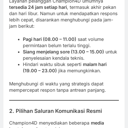
Layanan pelanggan Champion4D umumnya
tersedia 24 jam setiap hari
, termasuk akhir pekan
dan hari libur. Namun untuk mendapatkan respons
lebih cepat, disarankan menghubungi pada jam-
jam berikut:
Pagi hari (08.00 – 11.00)
saat volume
permintaan belum terlalu tinggi.
Siang menjelang sore (13.00 – 15.00)
untuk
penyelesaian kendala teknis.
Hindari waktu sibuk seperti
malam hari
(19.00 – 23.00)
jika memungkinkan.
Menghubungi di waktu yang strategis dapat
mempercepat respon tanpa antrean panjang.
2. Pilihan Saluran Komunikasi Resmi
Champion4D menyediakan beberapa
media