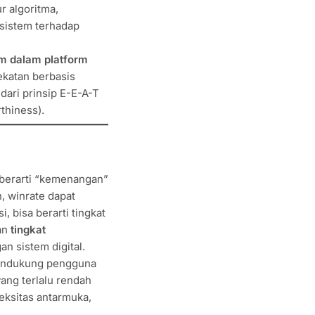
ur algoritma,
 sistem terhadap
m dalam platform
ekatan berbasis
dari prinsip E-E-A-T
thiness).
u berarti “kemenangan”
, winrate dapat
, bisa berarti tingkat
kan
tingkat
n sistem digital.
mendukung pengguna
ang terlalu rendah
eksitas antarmuka,