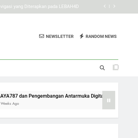
igasi yang Diterapkan pada LEBAH4D
an Antarmuka Digital yang Responsif
alaman yang Diterapkan pada KAYA787
NEWSLETTER
RANDOM NEWS
yang Tersedia di Platform EDWINSLOT
una Dewasa.
igasi yang Diterapkan pada LEBAH4D
an Antarmuka Digital yang Responsif
alaman yang Diterapkan pada KAYA787
 Pengembangan Antarmuka Digital yang Responsif
Men
4 We