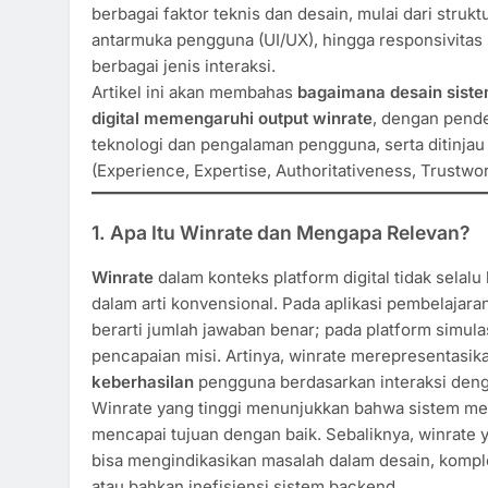
berbagai faktor teknis dan desain, mulai dari strukt
antarmuka pengguna (UI/UX), hingga responsivitas
berbagai jenis interaksi.
Artikel ini akan membahas
bagaimana desain siste
digital memengaruhi output winrate
, dengan pend
teknologi dan pengalaman pengguna, serta ditinjau 
(Experience, Expertise, Authoritativeness, Trustwor
1.
Apa Itu Winrate dan Mengapa Relevan?
Winrate
dalam konteks platform digital tidak selal
dalam arti konvensional. Pada aplikasi pembelajaran
berarti jumlah jawaban benar; pada platform simulasi
pencapaian misi. Artinya, winrate merepresentasi
keberhasilan
pengguna berdasarkan interaksi denga
Winrate yang tinggi menunjukkan bahwa sistem 
mencapai tujuan dengan baik. Sebaliknya, winrate y
bisa mengindikasikan masalah dalam desain, kompl
atau bahkan inefisiensi sistem backend.