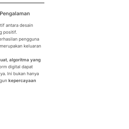
n Pengalaman
tif antara desain
positif.
rhasilan pengguna
ga merupakan keluaran
kuat
,
algoritma yang
orm digital dapat
a. Ini bukan hanya
ngun
kepercayaan