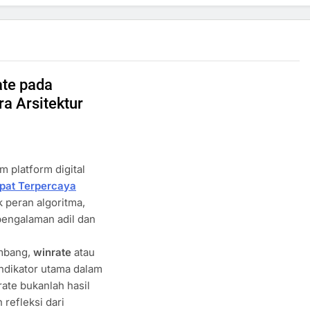
ate pada
a Arsitektur
 platform digital
pat Terpercaya
 peran algoritma,
pengalaman adil dan
embang,
winrate
atau
indikator utama dalam
ate bukanlah hasil
refleksi dari