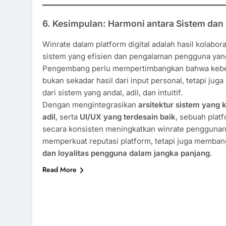
6.
Kesimpulan: Harmoni antara Sistem da
Winrate dalam platform digital adalah hasil kolabora
sistem yang efisien dan pengalaman pengguna yang 
Pengembang perlu mempertimbangkan bahwa kebe
bukan sekadar hasil dari input personal, tetapi ju
dari sistem yang andal, adil, dan intuitif.
Dengan mengintegrasikan
arsitektur sistem yang 
adil
, serta
UI/UX yang terdesain baik
, sebuah platf
secara konsisten meningkatkan winrate penggunany
memperkuat reputasi platform, tetapi juga memba
dan loyalitas pengguna dalam jangka panjang
.
Read More