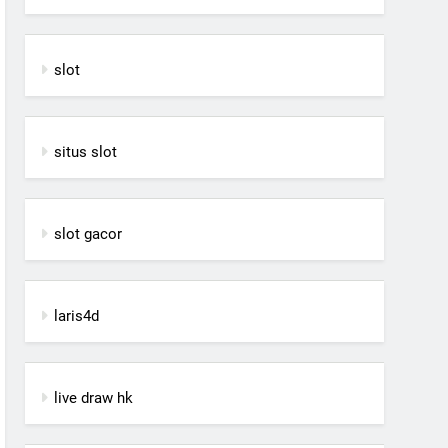
slot
situs slot
slot gacor
laris4d
live draw hk