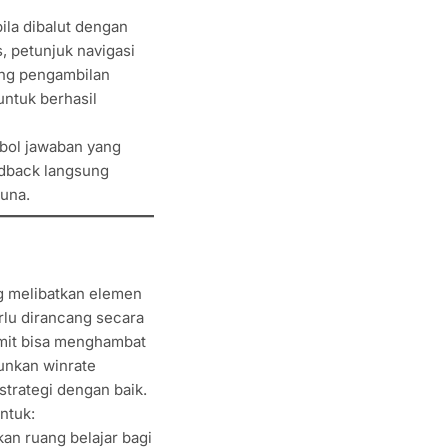
ila dibalut dengan
, petunjuk navigasi
ung pengambilan
ntuk berhasil
mbol jawaban yang
eedback langsung
una.
ng melibatkan elemen
lu dirancang secara
rumit bisa menghambat
unkan winrate
rategi dengan baik.
ntuk:
n ruang belajar bagi