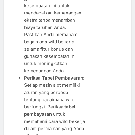
kesempatan ini untuk
mendapatkan kemenangan
ekstra tanpa menambah
biaya taruhan Anda.
Pastikan Anda memahami
bagaimana wild bekerja
selama fitur bonus dan
gunakan kesempatan ini
untuk meningkatkan
kemenangan Anda.
Periksa Tabel Pembayaran
:
Setiap mesin slot memiliki
aturan yang berbeda
tentang bagaimana wild
berfungsi. Periksa
tabel
pembayaran
untuk
memahami cara wild bekerja
dalam permainan yang Anda