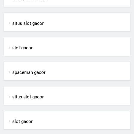
situs slot gacor
slot gacor
spaceman gacor
situs slot gacor
slot gacor