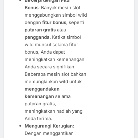
Bekerja dengan Fitur
Bonus
: Banyak mesin slot
menggabungkan simbol wild
dengan
fitur bonus
, seperti
putaran gratis
atau
pengganda
. Ketika simbol
wild muncul selama fitur
bonus, Anda dapat
meningkatkan kemenangan
Anda secara signifikan.
Beberapa mesin slot bahkan
memungkinkan wild untuk
menggandakan
kemenangan
selama
putaran gratis,
meningkatkan hadiah yang
Anda terima.
Mengurangi Kerugian
:
Dengan menggantikan