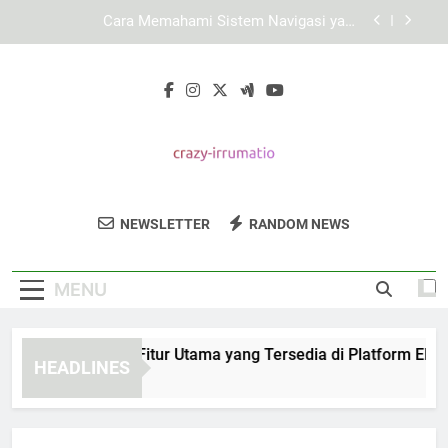
Skip
KAYA787 dan Pengembangan Antarmuka Digital
to
yang Responsif
content
Mengenal Sistem Pengelolaan Halaman yang
Diterapkan pada KAYA787
Cara Memahami Fitur Utama yang Tersedia di
Platform EDWINSLOT
Cara Memahami Sistem Navigasi yang
Diterapkan pada LEBAH4D
Crazy Irrumatio
KAYA787 dan Pengembangan Antarmuka Digital
Situs Hiburan Dewasa Dengan Konten
yang Responsif
NEWSLETTER
RANDOM NEWS
Yang Variatif. Hanya Untuk Pengguna
Mengenal Sistem Pengelolaan Halaman yang
Diterapkan pada KAYA787
Dewasa.
MENU
ara Memahami Fitur Utama yang Tersedia di Platform EDWIN
HEADLINES
Weeks Ago