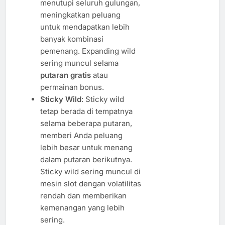
menutupi seluruh gulungan,
meningkatkan peluang
untuk mendapatkan lebih
banyak kombinasi
pemenang. Expanding wild
sering muncul selama
putaran gratis
atau
permainan bonus.
Sticky Wild
: Sticky wild
tetap berada di tempatnya
selama beberapa putaran,
memberi Anda peluang
lebih besar untuk menang
dalam putaran berikutnya.
Sticky wild sering muncul di
mesin slot dengan volatilitas
rendah dan memberikan
kemenangan yang lebih
sering.