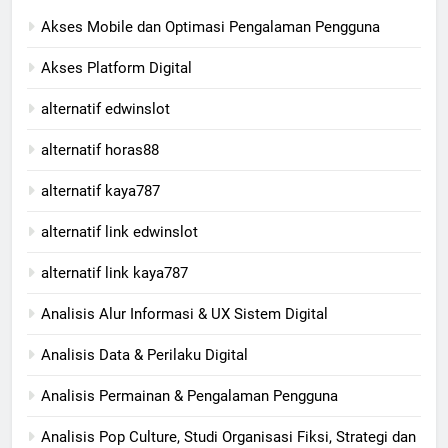
Akses Mobile dan Optimasi Pengalaman Pengguna
Akses Platform Digital
alternatif edwinslot
alternatif horas88
alternatif kaya787
alternatif link edwinslot
alternatif link kaya787
Analisis Alur Informasi & UX Sistem Digital
Analisis Data & Perilaku Digital
Analisis Permainan & Pengalaman Pengguna
Analisis Pop Culture, Studi Organisasi Fiksi, Strategi dan