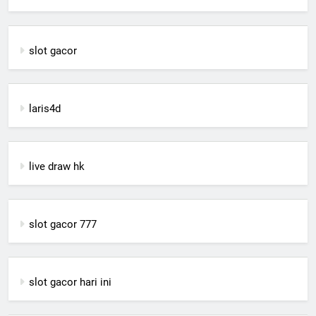
slot gacor
laris4d
live draw hk
slot gacor 777
slot gacor hari ini