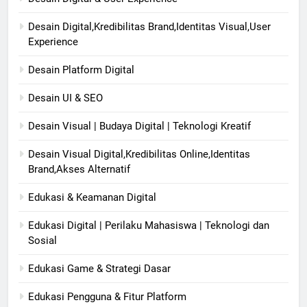
Desain Digital,Kredibilitas Brand,Identitas Visual,User
Experience
Desain Platform Digital
Desain UI & SEO
Desain Visual | Budaya Digital | Teknologi Kreatif
Desain Visual Digital,Kredibilitas Online,Identitas
Brand,Akses Alternatif
Edukasi & Keamanan Digital
Edukasi Digital | Perilaku Mahasiswa | Teknologi dan
Sosial
Edukasi Game & Strategi Dasar
Edukasi Pengguna & Fitur Platform