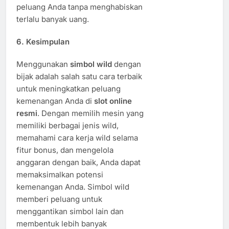
peluang Anda tanpa menghabiskan
terlalu banyak uang.
6.
Kesimpulan
Menggunakan
simbol wild
dengan
bijak adalah salah satu cara terbaik
untuk meningkatkan peluang
kemenangan Anda di
slot online
resmi
. Dengan memilih mesin yang
memiliki berbagai jenis wild,
memahami cara kerja wild selama
fitur bonus, dan mengelola
anggaran dengan baik, Anda dapat
memaksimalkan potensi
kemenangan Anda. Simbol wild
memberi peluang untuk
menggantikan simbol lain dan
membentuk lebih banyak