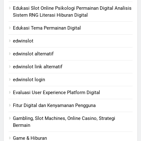
Edukasi Slot Online Psikologi Permainan Digital Analisis
Sistem RNG Literasi Hiburan Digital
Edukasi Tema Permainan Digital
edwinslot
edwinslot alternatif
edwinslot link alternatif
edwinslot login
Evaluasi User Experience Platform Digital
Fitur Digital dan Kenyamanan Pengguna
Gambling, Slot Machines, Online Casino, Strategi
Bermain
Game & Hiburan