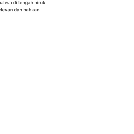
 bahwa
di tengah hiruk
relevan dan bahkan