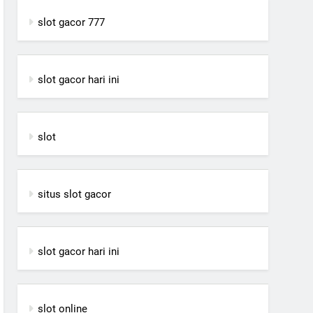
slot gacor 777
slot gacor hari ini
slot
situs slot gacor
slot gacor hari ini
slot online