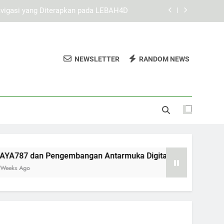
igasi yang Diterapkan pada LEBAH4D
an Antarmuka Digital yang Responsif
alaman yang Diterapkan pada KAYA787
NEWSLETTER
RANDOM NEWS
yang Tersedia di Platform EDWINSLOT
una Dewasa.
igasi yang Diterapkan pada LEBAH4D
an Antarmuka Digital yang Responsif
alaman yang Diterapkan pada KAYA787
n Pengembangan Antarmuka Digital yang Responsif
Me
3 W