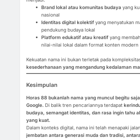
Brand lokal atau komunitas budaya
yang kua
nasional
Identitas digital kolektif
yang menyatukan ma
pendukung budaya lokal
Platform edukatif atau kreatif
yang membahas
nilai-nilai lokal dalam format konten modern
Kekuatan nama ini bukan terletak pada kompleksitas
kesederhanaan yang mengandung kedalaman ma
Kesimpulan
Horas 88 bukanlah nama yang muncul begitu saja 
Google.
Di balik tren pencariannya terdapat
kerind
budaya, semangat identitas, dan rasa ingin tahu ak
yang kuat.
Dalam konteks digital, nama ini telah menapaki jal
jembatan antara generasi muda dan tradisi, antara