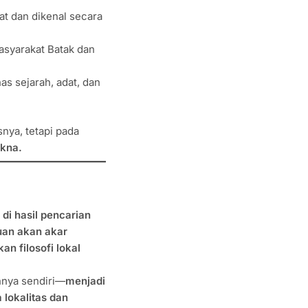
t dan dikenal secara
syarakat Batak dan
 sejarah, adat, dan
nya, tetapi pada
kna.
di hasil pencarian
uan akan akar
an filosofi lokal
annya sendiri—
menjadi
 lokalitas dan