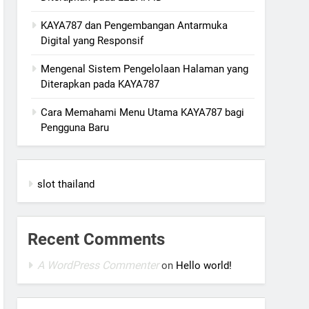
KAYA787 dan Pengembangan Antarmuka
Digital yang Responsif
Mengenal Sistem Pengelolaan Halaman yang
Diterapkan pada KAYA787
Cara Memahami Menu Utama KAYA787 bagi
Pengguna Baru
slot thailand
Recent Comments
A WordPress Commenter
on
Hello world!