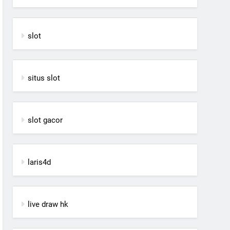
slot
situs slot
slot gacor
laris4d
live draw hk