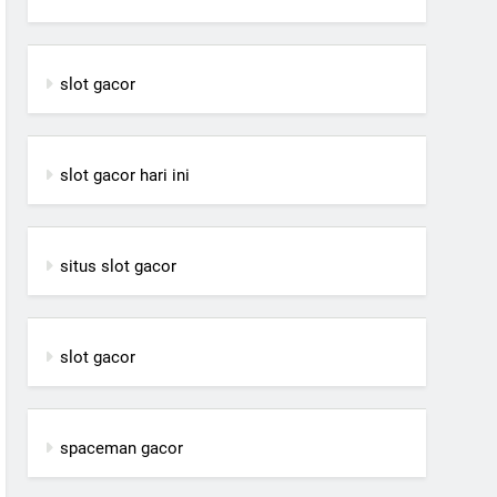
slot gacor
slot gacor hari ini
situs slot gacor
slot gacor
spaceman gacor