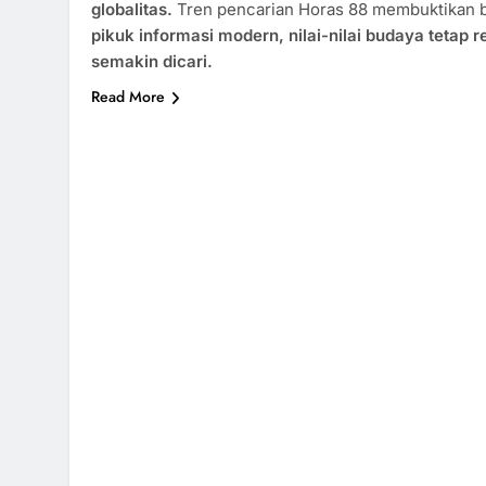
globalitas.
Tren pencarian Horas 88 membuktikan
pikuk informasi modern, nilai-nilai budaya tetap 
semakin dicari.
Read More