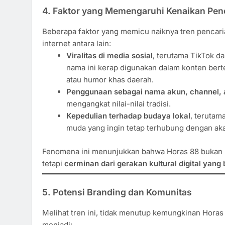
4. Faktor yang Memengaruhi Kenaikan Pen
Beberapa faktor yang memicu naiknya tren pencari
internet antara lain:
Viralitas di media sosial
, terutama TikTok da
nama ini kerap digunakan dalam konten berte
atau humor khas daerah.
Penggunaan sebagai nama akun, channel, 
mengangkat nilai-nilai tradisi.
Kepedulian terhadap budaya lokal
, terutam
muda yang ingin tetap terhubung dengan aka
Fenomena ini menunjukkan bahwa Horas 88 bukan 
tetapi
cerminan dari gerakan kultural digital yan
5. Potensi Branding dan Komunitas
Melihat tren ini, tidak menutup kemungkinan Hora
menjadi: