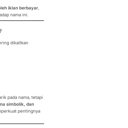
oleh iklan berbayar
,
adap nama ini.
?
ring dikaitkan
rik pada nama, tetapi
na simbolik, dan
perkuat pentingnya