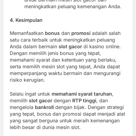
meningkatkan peluang kemenangan Anda.
4.
Kesimpulan
Memanfaatkan
bonus
dan
promosi
adalah salah
satu cara terbaik untuk meningkatkan peluang
Anda dalam bermain
slot gacor
di kasino online.
Dengan memilih jenis bonus yang tepat,
memahami syarat dan ketentuan yang berlaku,
serta memilih mesin slot yang tepat, Anda dapat
memperpanjang waktu bermain dan mengurangi
risiko kerugian.
Selalu ingat untuk
memahami syarat taruhan
,
memilih
slot gacor
dengan
RTP tinggi
, dan
mengelola
bankroll
dengan bijak. Dengan strategi
yang tepat, bonus dan promosi dapat menjadi alat
yang sangat berguna untuk meraih kemenangan
lebih besar di dunia mesin slot.