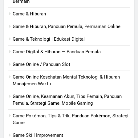
Bermain
Game & Hiburan
Game & Hiburan, Panduan Pemula, Permainan Online
Game & Teknologi | Edukasi Digital
Game Digital & Hiburan — Panduan Pemula
Game Online / Panduan Slot
Game Online Kesehatan Mental Teknologi & Hiburan
Manajemen Waktu
Game Online, Keamanan Akun, Tips Pemain, Panduan
Pemula, Strategi Game, Mobile Gaming
Game Pokémon, Tips & Trik, Panduan Pokémon, Strategi
Game
Game Skill Improvement