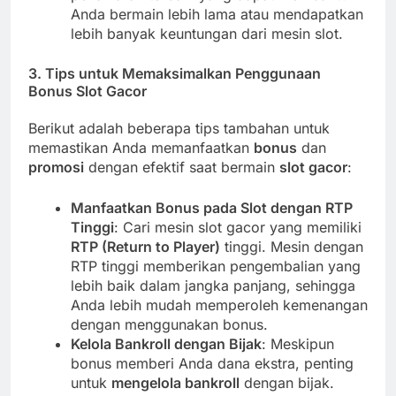
Anda bermain lebih lama atau mendapatkan
lebih banyak keuntungan dari mesin slot.
3.
Tips untuk Memaksimalkan Penggunaan
Bonus Slot Gacor
Berikut adalah beberapa tips tambahan untuk
memastikan Anda memanfaatkan
bonus
dan
promosi
dengan efektif saat bermain
slot gacor
:
Manfaatkan Bonus pada Slot dengan RTP
Tinggi
: Cari mesin slot gacor yang memiliki
RTP (Return to Player)
tinggi. Mesin dengan
RTP tinggi memberikan pengembalian yang
lebih baik dalam jangka panjang, sehingga
Anda lebih mudah memperoleh kemenangan
dengan menggunakan bonus.
Kelola Bankroll dengan Bijak
: Meskipun
bonus memberi Anda dana ekstra, penting
untuk
mengelola bankroll
dengan bijak.