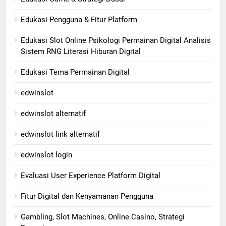
Edukasi Pengguna & Fitur Platform
Edukasi Slot Online Psikologi Permainan Digital Analisis
Sistem RNG Literasi Hiburan Digital
Edukasi Tema Permainan Digital
edwinslot
edwinslot alternatif
edwinslot link alternatif
edwinslot login
Evaluasi User Experience Platform Digital
Fitur Digital dan Kenyamanan Pengguna
Gambling, Slot Machines, Online Casino, Strategi