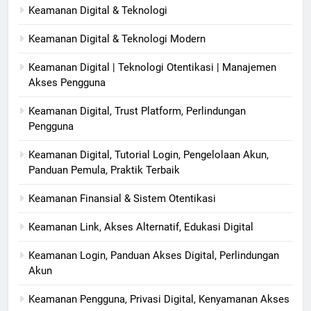
Keamanan Digital & Teknologi
Keamanan Digital & Teknologi Modern
Keamanan Digital | Teknologi Otentikasi | Manajemen
Akses Pengguna
Keamanan Digital, Trust Platform, Perlindungan
Pengguna
Keamanan Digital, Tutorial Login, Pengelolaan Akun,
Panduan Pemula, Praktik Terbaik
Keamanan Finansial & Sistem Otentikasi
Keamanan Link, Akses Alternatif, Edukasi Digital
Keamanan Login, Panduan Akses Digital, Perlindungan
Akun
Keamanan Pengguna, Privasi Digital, Kenyamanan Akses