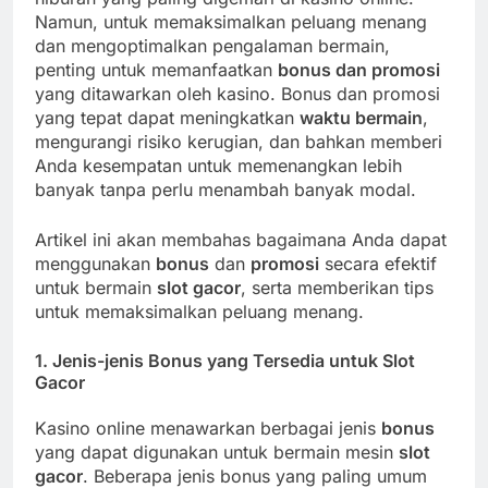
Namun, untuk memaksimalkan peluang menang
dan mengoptimalkan pengalaman bermain,
penting untuk memanfaatkan
bonus dan promosi
yang ditawarkan oleh kasino. Bonus dan promosi
yang tepat dapat meningkatkan
waktu bermain
,
mengurangi risiko kerugian, dan bahkan memberi
Anda kesempatan untuk memenangkan lebih
banyak tanpa perlu menambah banyak modal.
Artikel ini akan membahas bagaimana Anda dapat
menggunakan
bonus
dan
promosi
secara efektif
untuk bermain
slot gacor
, serta memberikan tips
untuk memaksimalkan peluang menang.
1.
Jenis-jenis Bonus yang Tersedia untuk Slot
Gacor
Kasino online menawarkan berbagai jenis
bonus
yang dapat digunakan untuk bermain mesin
slot
gacor
. Beberapa jenis bonus yang paling umum