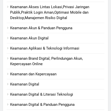
Keamanan Akses Lintas Lokasi,Privasi Jaringan
Publik,Praktik Login Aman,Optimasi Mobile dan
Desktop,Manajemen Risiko Digital
Keamanan Akun & Panduan Pengguna
Keamanan Akun Digital
Keamanan Aplikasi & Teknologi Informasi
Keamanan Brand Digital, Perlindungan Akun,
Kepercayaan Online
Keamanan dan Kepercayaan
Keamanan Digital
Keamanan Digital & Literasi Teknologi
Keamanan Digital & Panduan Pengguna