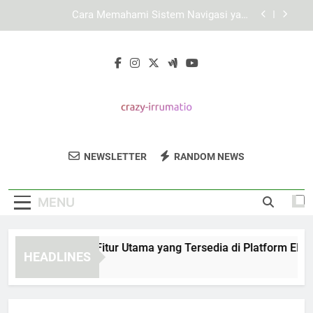
Skip
KAYA787 dan Pengembangan Antarmuka Digital
to
yang Responsif
content
Mengenal Sistem Pengelolaan Halaman yang
Diterapkan pada KAYA787
Cara Memahami Fitur Utama yang Tersedia di
Platform EDWINSLOT
Cara Memahami Sistem Navigasi yang
Diterapkan pada LEBAH4D
Crazy Irrumatio
KAYA787 dan Pengembangan Antarmuka Digital
Situs Hiburan Dewasa Dengan Konten
yang Responsif
NEWSLETTER
RANDOM NEWS
Yang Variatif. Hanya Untuk Pengguna
Mengenal Sistem Pengelolaan Halaman yang
Diterapkan pada KAYA787
Dewasa.
MENU
ra Memahami Fitur Utama yang Tersedia di Platform EDWINS
HEADLINES
Weeks Ago