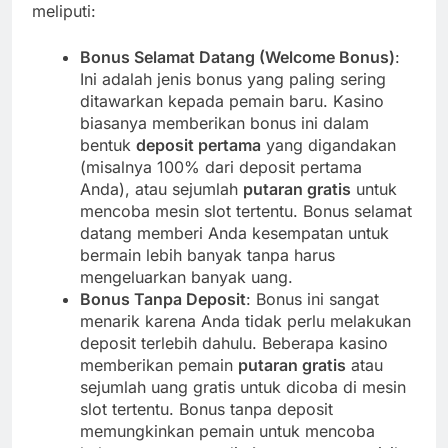
meliputi:
Bonus Selamat Datang (Welcome Bonus)
:
Ini adalah jenis bonus yang paling sering
ditawarkan kepada pemain baru. Kasino
biasanya memberikan bonus ini dalam
bentuk
deposit pertama
yang digandakan
(misalnya 100% dari deposit pertama
Anda), atau sejumlah
putaran gratis
untuk
mencoba mesin slot tertentu. Bonus selamat
datang memberi Anda kesempatan untuk
bermain lebih banyak tanpa harus
mengeluarkan banyak uang.
Bonus Tanpa Deposit
: Bonus ini sangat
menarik karena Anda tidak perlu melakukan
deposit terlebih dahulu. Beberapa kasino
memberikan pemain
putaran gratis
atau
sejumlah uang gratis untuk dicoba di mesin
slot tertentu. Bonus tanpa deposit
memungkinkan pemain untuk mencoba