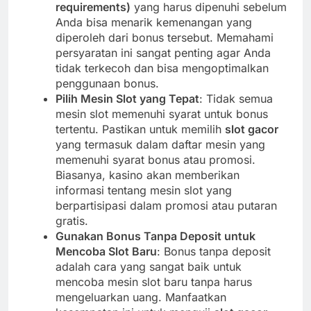
requirements)
yang harus dipenuhi sebelum
Anda bisa menarik kemenangan yang
diperoleh dari bonus tersebut. Memahami
persyaratan ini sangat penting agar Anda
tidak terkecoh dan bisa mengoptimalkan
penggunaan bonus.
Pilih Mesin Slot yang Tepat
: Tidak semua
mesin slot memenuhi syarat untuk bonus
tertentu. Pastikan untuk memilih
slot gacor
yang termasuk dalam daftar mesin yang
memenuhi syarat bonus atau promosi.
Biasanya, kasino akan memberikan
informasi tentang mesin slot yang
berpartisipasi dalam promosi atau putaran
gratis.
Gunakan Bonus Tanpa Deposit untuk
Mencoba Slot Baru
: Bonus tanpa deposit
adalah cara yang sangat baik untuk
mencoba mesin slot baru tanpa harus
mengeluarkan uang. Manfaatkan